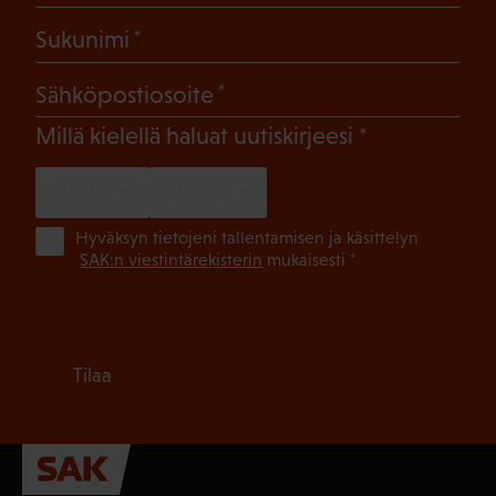
(Pakollinen)
Sukunimi
(Pakollinen)
Sähköpostiosoite
(Pakollinen)
Millä kielellä haluat uutiskirjeesi
SUOMI
RUOTSI
(Pa
Hyväksyn tietojeni tallentamisen ja käsittelyn
SAK:n viestintärekisterin
mukaisesti *
Tilaa