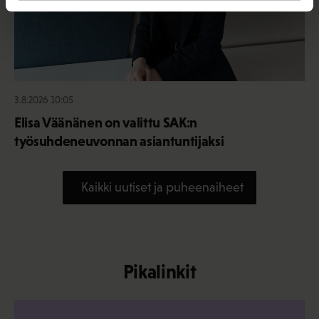
3.8.2026 10:05
Elisa Väänänen on valittu SAK:n
työsuhdeneuvonnan asiantuntijaksi
Kaikki uutiset ja puheenaiheet
Pikalinkit