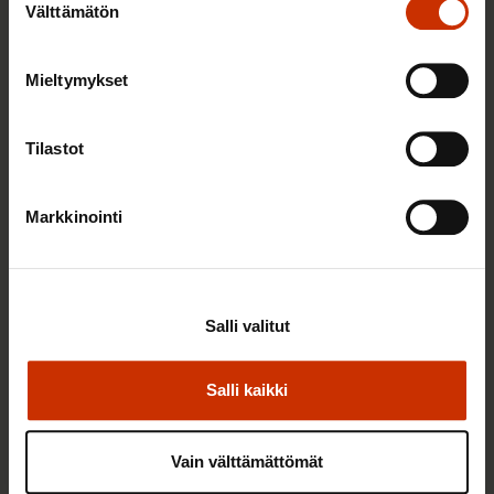
Välttämätön
valinta
Mieltymykset
Tilastot
Markkinointi
4.8.2026 16:55
SAK: Budjettiehdotus unohtaa työttömät
Salli valitut
Salli kaikki
Vain välttämättömät