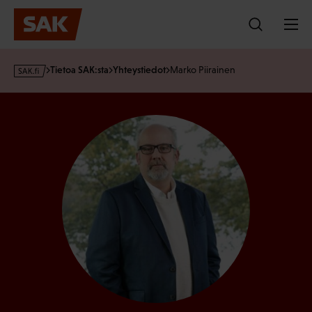
Hyppää
sisältöön
s
Tietoa SAK:sta
Yhteystiedot
Marko Piirainen
a
k
·
f
i