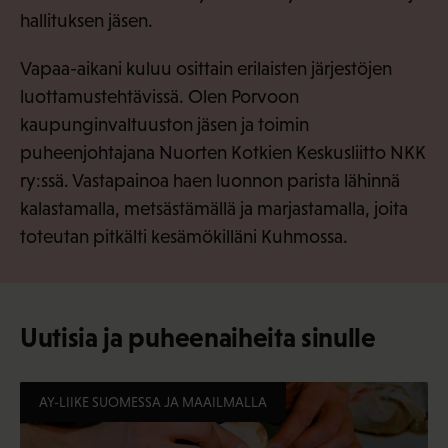
hallituksen jäsen.
Vapaa-aikani kuluu osittain erilaisten järjestöjen
luottamustehtävissä. Olen Porvoon
kaupunginvaltuuston jäsen ja toimin
puheenjohtajana Nuorten Kotkien Keskusliitto NKK
ry:ssä. Vastapainoa haen luonnon parista lähinnä
kalastamalla, metsästämällä ja marjastamalla, joita
toteutan pitkälti kesämökilläni Kuhmossa.
Uutisia ja puheenaiheita sinulle
AY-LIIKE SUOMESSA JA MAAILMALLA