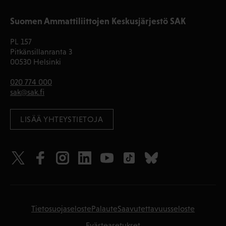
Suomen Ammattiliittojen Keskusjärjestö SAK
PL 157
Pitkänsillanranta 3
00530 Helsinki
020 774 000
sak@sak.fi
LISÄÄ YHTEYSTIETOJA
Tietosuojaseloste
Palaute
Saavutettavuusseloste
Evästeasetukset