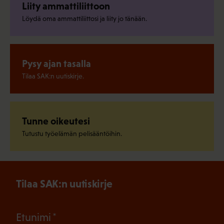
Liity ammattiliittoon
Löydä oma ammattiliittosi ja liity jo tänään.
Pysy ajan tasalla
Tilaa SAK:n uutiskirje.
Tunne oikeutesi
Tutustu työelämän pelisääntöihin.
Tilaa SAK:n uutiskirje
(Pakollinen)
Etunimi