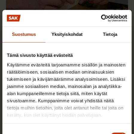
Suostumus
Yksityiskohdat
Tietoja
Tämä sivusto käyttää evästeitä
Käytämme evästeitä tarjoamamme sisällön ja mainosten
6.8.2026 9:52
räätälöimiseen, sosiaalisen median ominaisuuksien
SAK tukee ammattiliittojen jäsenten
tukemiseen ja kävijämäärämme analysoimiseen. Lisäksi
harrastustoimintaa – hae apurahaa elokuun
jaamme sosiaalisen median, mainosalan ja analytiikka-
aikana
alan kumppaneillemme tietoja siitä, miten käytät
sivustoamme. Kumppanimme voivat yhdistää näitä
tietoja muihin tietoihin, joita olet antanut heille tai joita on
kerätty, kun olet käyttänyt heidän palvelujaan.
TALOUS JA ELINKEINOELÄMÄ
Suostumuksen