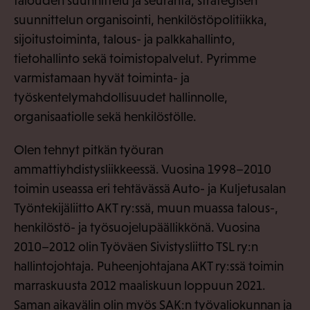
talouden suunnittelu ja seuranta, strategisen
suunnittelun organisointi, henkilöstöpolitiikka,
sijoitustoiminta, talous- ja palkkahallinto,
tietohallinto sekä toimistopalvelut. Pyrimme
varmistamaan hyvät toiminta- ja
työskentelymahdollisuudet hallinnolle,
organisaatiolle sekä henkilöstölle.
Olen tehnyt pitkän työuran
ammattiyhdistysliikkeessä. Vuosina 1998–2010
toimin useassa eri tehtävässä Auto- ja Kuljetusalan
Työntekijäliitto AKT ry:ssä, muun muassa talous-,
henkilöstö- ja työsuojelupäällikkönä. Vuosina
2010–2012 olin Työväen Sivistysliitto TSL ry:n
hallintojohtaja. Puheenjohtajana AKT ry:ssä toimin
marraskuusta 2012 maaliskuun loppuun 2021.
Saman aikavälin olin myös SAK:n työvaliokunnan ja