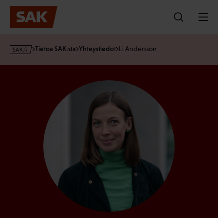
Hyppää
sisältöön
s
Tietoa SAK:sta
Yhteystiedot
Li Andersson
a
k
·
f
i