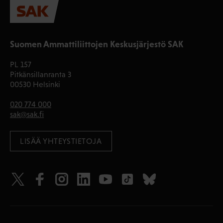
Suomen Ammattiliittojen Keskusjärjestö SAK
PL 157
Pitkänsillanranta 3
00530 Helsinki
020 774 000
sak@sak.fi
LISÄÄ YHTEYSTIETOJA