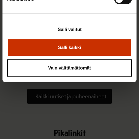
Salli valitut
Salli kaikki
3.8.2026 10:05
Elisa Väänänen on valittu SAK:n
Vain välttämättömät
työsuhdeneuvonnan asiantuntijaksi
Kaikki uutiset ja puheenaiheet
Pikalinkit