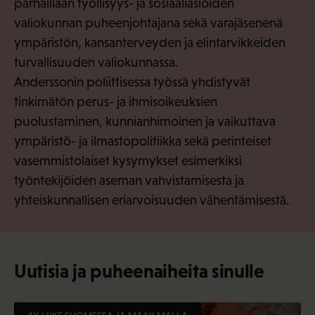
parhaillaan työllisyys- ja sosiaaliasioiden
valiokunnan puheenjohtajana sekä varajäsenenä
ympäristön, kansanterveyden ja elintarvikkeiden
turvallisuuden valiokunnassa.
Anderssonin poliittisessa työssä yhdistyvät
tinkimätön perus- ja ihmisoikeuksien
puolustaminen, kunnianhimoinen ja vaikuttava
ympäristö- ja ilmastopolitiikka sekä perinteiset
vasemmistolaiset kysymykset esimerkiksi
työntekijöiden aseman vahvistamisesta ja
yhteiskunnallisen eriarvoisuuden vähentämisestä.
Uutisia ja puheenaiheita sinulle