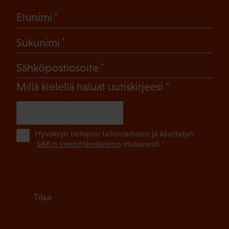
(Pakollinen)
Etunimi
(Pakollinen)
Sukunimi
(Pakollinen)
Sähköpostiosoite
(Pakollinen)
Millä kielellä haluat uutiskirjeesi
SUOMI
RUOTSI
(Pa
Hyväksyn tietojeni tallentamisen ja käsittelyn
SAK:n viestintärekisterin
mukaisesti *
Tilaa