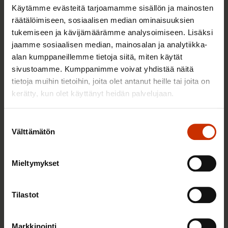
Käytämme evästeitä tarjoamamme sisällön ja mainosten
räätälöimiseen, sosiaalisen median ominaisuuksien
tukemiseen ja kävijämäärämme analysoimiseen. Lisäksi
jaamme sosiaalisen median, mainosalan ja analytiikka-
alan kumppaneillemme tietoja siitä, miten käytät
sivustoamme. Kumppanimme voivat yhdistää näitä
tietoja muihin tietoihin, joita olet antanut heille tai joita on
kerätty, kun olet käyttänyt heidän palvelujaan.
Suostumuksen
4.8.2026 16:55
Välttämätön
valinta
SAK: Budjettiehdotus unohtaa työttömät
Mieltymykset
Tilastot
Markkinointi