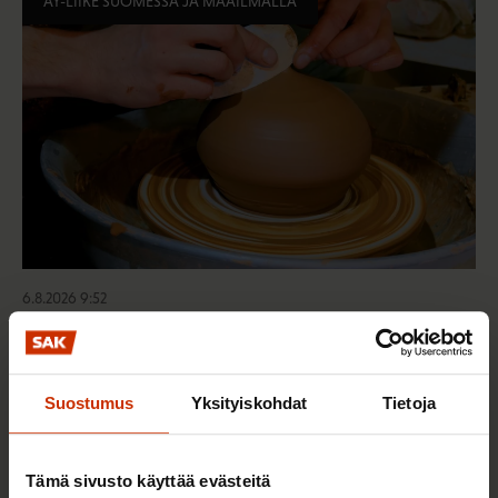
AY-LIIKE SUOMESSA JA MAAILMALLA
6.8.2026 9:52
SAK tukee ammattiliittojen jäsenten
harrastustoimintaa – hae apurahaa elokuun
aikana
Suostumus
Yksityiskohdat
Tietoja
Tämä sivusto käyttää evästeitä
TALOUS JA ELINKEINOELÄMÄ