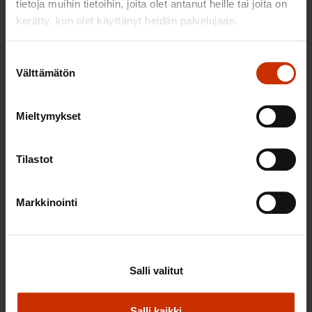
tietoja muihin tietoihin, joita olet antanut heille tai joita on
kerätty, kun olet käyttänyt heidän palvelujaan.
Suostumuksen
Välttämätön
valinta
Mieltymykset
Tilastot
Markkinointi
3.8.2026 10:05
Elisa Väänänen on valittu SAK:n
työsuhdeneuvonnan asiantuntijaksi
Salli valitut
Salli kaikki