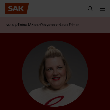
Hyppää
sisältöön
s
Tietoa SAK:sta
Yhteystiedot
Laura Friman
a
k
·
f
i