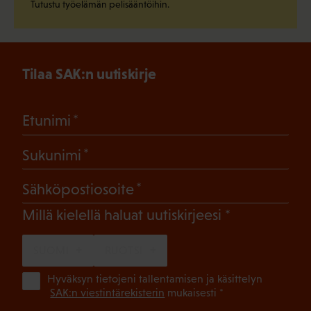
Tutustu työelämän pelisääntöihin.
Tilaa SAK:n uutiskirje
(Pakollinen)
Etunimi
(Pakollinen)
Sukunimi
(Pakollinen)
Sähköpostiosoite
(Pakollinen)
Millä kielellä haluat uutiskirjeesi
SUOMI
RUOTSI
(Pa
Hyväksyn tietojeni tallentamisen ja käsittelyn
SAK:n viestintärekisterin
mukaisesti *