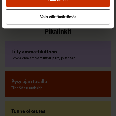
Kaikki uutiset ja puheenaiheet
Vain välttämättömät
Pikalinkit
Liity ammattiliittoon
Löydä oma ammattiliittosi ja liity jo tänään.
Pysy ajan tasalla
Tilaa SAK:n uutiskirje.
Tunne oikeutesi