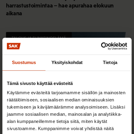
harrastustoimintaa – hae apurahaa elokuun
aikana
TALOUS JA ELINKEINOELÄMÄ
Suostumus
Yksityiskohdat
Tietoja
Tämä sivusto käyttää evästeitä
Käytämme evästeitä tarjoamamme sisällön ja mainosten
räätälöimiseen, sosiaalisen median ominaisuuksien
tukemiseen ja kävijämäärämme analysoimiseen. Lisäksi
jaamme sosiaalisen median, mainosalan ja analytiikka-
4.8.2026 16:55
alan kumppaneillemme tietoja siitä, miten käytät
SAK: Budjettiehdotus unohtaa työttömät
sivustoamme. Kumppanimme voivat yhdistää näitä