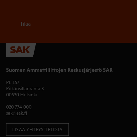
Tilaa
Suomen Ammattiliittojen Keskusjärjestö SAK
PL 157
Pitkänsillanranta 3
00530 Helsinki
020 774 000
sak@sak.fi
LISÄÄ YHTEYSTIETOJA