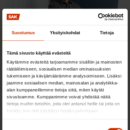
Suostumus
Yksityiskohdat
Tietoja
Tämä sivusto käyttää evästeitä
4.8.2026 16:55
Käytämme evästeitä tarjoamamme sisällön ja mainosten
SAK: Budjettiehdotus unohtaa työttömät
räätälöimiseen, sosiaalisen median ominaisuuksien
tukemiseen ja kävijämäärämme analysoimiseen. Lisäksi
jaamme sosiaalisen median, mainosalan ja analytiikka-
alan kumppaneillemme tietoja siitä, miten käytät
sivustoamme. Kumppanimme voivat yhdistää näitä
tietoja muihin tietoihin, joita olet antanut heille tai joita on
kerätty, kun olet käyttänyt heidän palvelujaan.
Suostumuksen