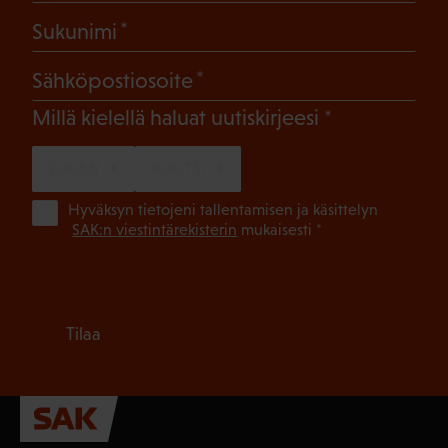
(Pakollinen)
Sukunimi
(Pakollinen)
Sähköpostiosoite
(Pakollinen)
Millä kielellä haluat uutiskirjeesi
SUOMI
RUOTSI
(Pa
Hyväksyn tietojeni tallentamisen ja käsittelyn
SAK:n viestintärekisterin
mukaisesti *
Tilaa