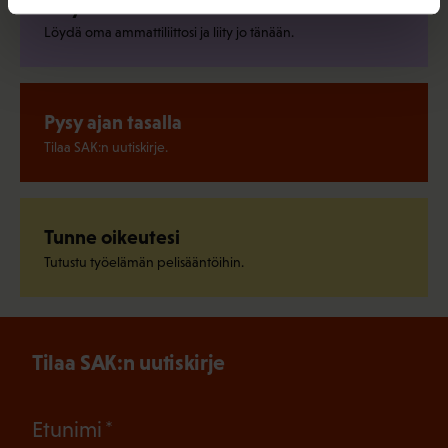
Liity ammattiliittoon
Löydä oma ammattiliittosi ja liity jo tänään.
Pysy ajan tasalla
Tilaa SAK:n uutiskirje.
Tunne oikeutesi
Tutustu työelämän pelisääntöihin.
Tilaa SAK:n uutiskirje
(Pakollinen)
Etunimi