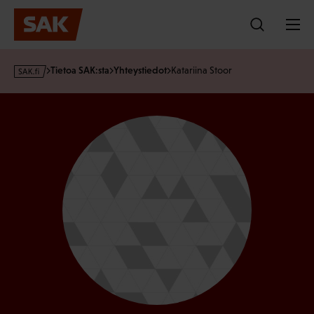
Hyppää
sisältöön
s
Tietoa SAK:sta
Yhteystiedot
Katariina Stoor
a
k
·
f
i