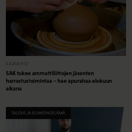
6.8.2026 9:52
SAK tukee ammattiliittojen jäsenten
harrastustoimintaa – hae apurahaa elokuun
aikana
TALOUS JA ELINKEINOELÄMÄ