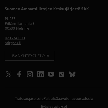
Suomen Ammattiliittojen Keskusjärjestö SAK
PL 157
Pitkänsillanranta 3
00530 Helsinki
020 774 000
sak@sak.fi
LISÄÄ YHTEYSTIETOJA
Tietosuojaseloste
Palaute
Saavutettavuusseloste
Evästeasetukset