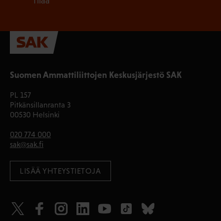
Tilaa
Suomen Ammattiliittojen Keskusjärjestö SAK
PL 157
Pitkänsillanranta 3
00530 Helsinki
020 774 000
sak@sak.fi
LISÄÄ YHTEYSTIETOJA