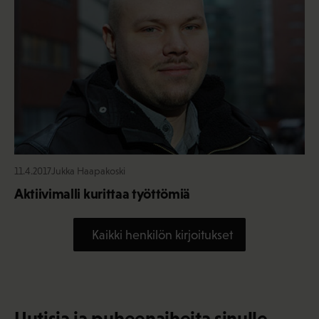
11.4.2017
Jukka Haapakoski
Aktiivimalli kurittaa työttömiä
Kaikki henkilön kirjoitukset
Uutisia ja puheenaiheita sinulle