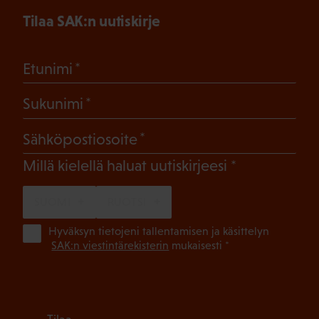
Tilaa SAK:n uutiskirje
(Pakollinen)
Etunimi
(Pakollinen)
Sukunimi
(Pakollinen)
Sähköpostiosoite
(Pakollinen)
Millä kielellä haluat uutiskirjeesi
SUOMI
RUOTSI
(Pa
Hyväksyn tietojeni tallentamisen ja käsittelyn
SAK:n viestintärekisterin
mukaisesti *