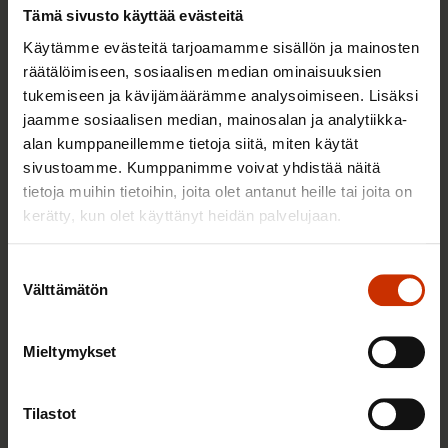
Tämä sivusto käyttää evästeitä
Käytämme evästeitä tarjoamamme sisällön ja mainosten
TALOUS JA ELINKEINOELÄMÄ
räätälöimiseen, sosiaalisen median ominaisuuksien
tukemiseen ja kävijämäärämme analysoimiseen. Lisäksi
jaamme sosiaalisen median, mainosalan ja analytiikka-
alan kumppaneillemme tietoja siitä, miten käytät
sivustoamme. Kumppanimme voivat yhdistää näitä
tietoja muihin tietoihin, joita olet antanut heille tai joita on
kerätty, kun olet käyttänyt heidän palvelujaan.
Suostumuksen
Välttämätön
valinta
4.8.2026 16:55
SAK: Budjettiehdotus unohtaa työttömät
Mieltymykset
Tilastot