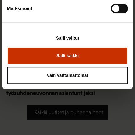
Markkinointi
Salli valitut
Salli kaikki
Vain välttämättömät
3.8.2026 10:05
Elisa Väänänen on valittu SAK:n
työsuhdeneuvonnan asiantuntijaksi
Kaikki uutiset ja puheenaiheet