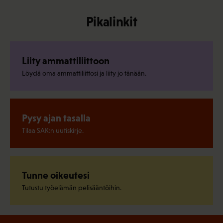
Pikalinkit
Liity ammattiliittoon
Löydä oma ammattiliittosi ja liity jo tänään.
Pysy ajan tasalla
Tilaa SAK:n uutiskirje.
Tunne oikeutesi
Tutustu työelämän pelisääntöihin.