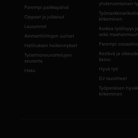
yhdenvertainen t
Parempi palkkapäivä
Työmarkkinarikoll
Oppaat ja julkaisut
kitkeminen
Lausunnot
Korkea työllisyys 
sekä maahanmuut
Ammattiliittojen uutiset
Parempi sosiaalitu
Hallituksen heikennykset
Kestävä ja oikeu
Työehtoneuvottelujen
kasvu
seuranta
Hyvä työ
Haku
EU-tavoitteet
Työperäisen hyväk
kitkeminen