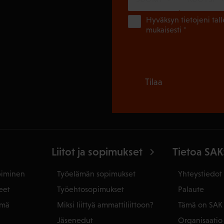
Hyväksyn tietojeni tal
mukaisesti *
Tilaa
Liitot ja sopimukset
Tietoa SAK
piminen
Työelämän sopimukset
Yhteystiedot
eet
Työehtosopimukset
Palaute
ämä
Miksi liittyä ammattiliittoon?
Tämä on SAK
Jäsenedut
Organisaatio