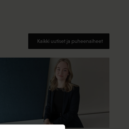
Kaikki uutiset ja puheenaiheet