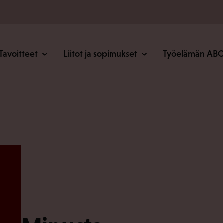
o
Tavoitteet
Liitot ja sopimukset
Työelämän ABC