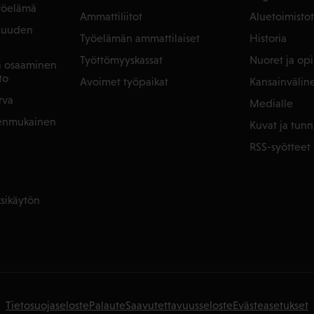
yöelämä
Ammattiliitot
Aluetoimistot
isuuden
Työelämän ammattilaiset
Historia
Työttömyyskassat
Nuoret ja opis
ja osaaminen
to
Avoimet työpaikat
Kansainvälin
rva
Medialle
denmukainen
Kuvat ja tunn
RSS-syötteet
sikäytön
Tietosuojaseloste
Palaute
Saavutettavuusseloste
Evästeasetukset