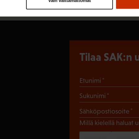
Vain välttämättömät
Tilaa SAK:n u
(Pakollinen
Etunimi
(Pakollin
Sukunimi
(
Sähköpostiosoite
Millä kielellä haluat u
SUOMI
RUOTSI