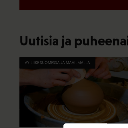
Uutisia ja puheenai
AY-LIIKE SUOMESSA JA MAAILMALLA