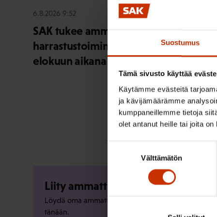
6.8.2026 9:52
SAK tukee ammattiliittojen jäsenten
Suostumus
harrastustoimintaa – hae apurahaa
elokuun aikana
Tämä sivusto käyttää eväste
Käytämme evästeitä tarjoama
ja kävijämäärämme analysoim
kumppaneillemme tietoja siitä
olet antanut heille tai joita o
Suostumuksen
Välttämätön
valinta
Liity ammattiliittoon
Löydä oma ammattiliittosi ja liity jo
tänään.