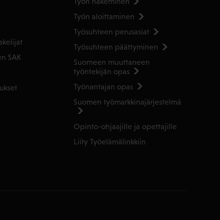
Työn hakeminen
Työn aloittaminen
Työsuhteen perusasiat
kelijat
Työsuhteen päättyminen
en SAK
Suomeen muuttaneen
työntekijän opas
Työnantajan opas
ukset
Suomen työmarkkinajärjestelmä
Opinto-ohjaajille ja opettajille
Liity Työelämälinkkiin