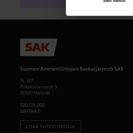
Salli valitut
Suomen Ammattiliittojen Keskusjärjestö SAK
PL 157
Pitkänsillanranta 3
00530 Helsinki
020 774 000
sak@sak.fi
LISÄÄ YHTEYSTIETOJA