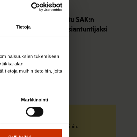
3.8.2026 10:05
Elisa Väänänen on valittu SAK:n
Tietoja
työsuhdeneuvonnan asiantuntijaksi
 ominaisuuksien tukemiseen
tiikka-alan
ietoja muihin tietoihin, joita
Markkinointi
Tunne oikeutesi
Tutustu työelämän pelisääntöihin.