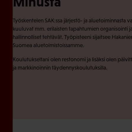
Minusta
Työskentelen SAK:ssa järjestö- ja aluetoiminnasta va
kuuluvat mm. erilaisten tapahtumien organisointi ja 
hallinnolliset tehtävät. Työpisteeni sijaitsee Haka
Suomea aluetoimistoissamme.
Koulutukseltani olen restonomi ja lisäksi olen päivit
ja markkinoinnin täydennyskoulutuksilla.