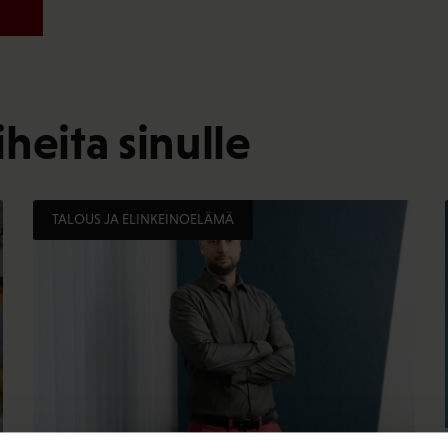
heita sinulle
TALOUS JA ELINKEINOELÄMÄ