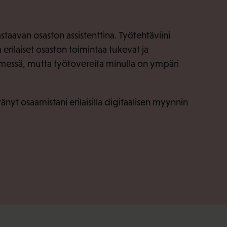
staavan osaston assistenttina. Työtehtäviini
erilaiset osaston toimintaa tukevat ja
niemessä, mutta työtovereita minulla on ympäri
tänyt osaamistani erilaisilla digitaalisen myynnin