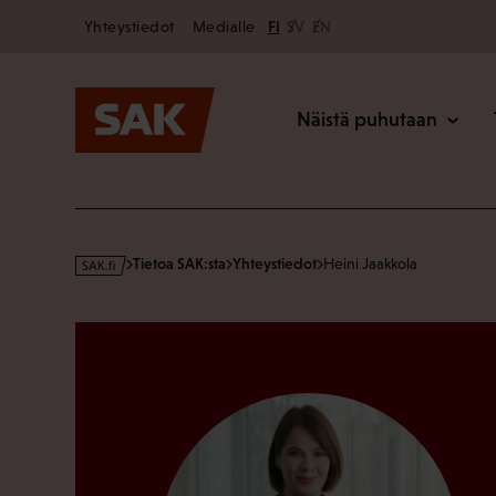
Secondary
Hyppää
Yhteystiedot
Medialle
FI
SV
EN
sisältöön
Päävalikk
Näistä puhutaan
s
Tietoa SAK:sta
Yhteystiedot
Heini Jaakkola
a
k
·
f
i