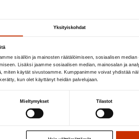
4.8.2026 16:55
SAK: Budjettiehdotus unohtaa
Yksityiskohdat
työttömät
itä
mme sisällön ja mainosten räätälöimiseen, sosiaalisen median
iseen. Lisäksi jaamme sosiaalisen median, mainosalan ja analy
, miten käytät sivustoamme. Kumppanimme voivat yhdistää näitä t
n kerätty, kun olet käyttänyt heidän palvelujaan.
Pikalinkit
Mieltymykset
Tilastot
Pysy ajan tasalla
Tilaa SAK:n uutiskirje.