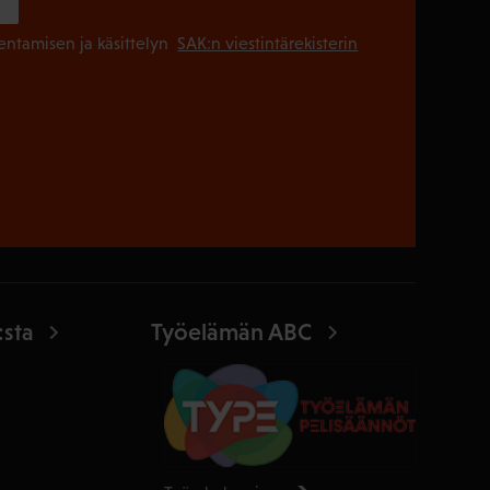
(Pakollinen
lentamisen ja käsittelyn
SAK:n viestintärekisterin
:sta
Työelämän ABC