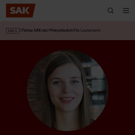
Hyppää
sisältöön
s
Tietoa SAK:sta
Yhteystiedot
Ella Lautaniemi
a
k
·
f
i