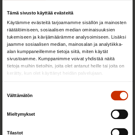
aikana
Tämä sivusto käyttää evästeitä
Käytämme evästeitä tarjoamamme sisällön ja mainosten
räätälöimiseen, sosiaalisen median ominaisuuksien
TALOUS JA ELINKEINOELÄMÄ
tukemiseen ja kävijämäärämme analysoimiseen. Lisäksi
jaamme sosiaalisen median, mainosalan ja analytiikka-
alan kumppaneillemme tietoja siitä, miten käytät
sivustoamme. Kumppanimme voivat yhdistää näitä
tietoja muihin tietoihin, joita olet antanut heille tai joita on
kerätty, kun olet käyttänyt heidän palvelujaan.
Suostumuksen
Välttämätön
valinta
4.8.2026 16:55
Mieltymykset
SAK: Budjettiehdotus unohtaa työttömät
Tilastot