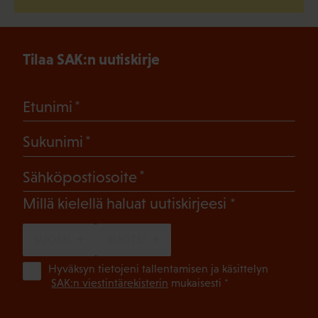
Tilaa SAK:n uutiskirje
(Pakollinen)
Etunimi
(Pakollinen)
Sukunimi
(Pakollinen)
Sähköpostiosoite
(Pakollinen)
Millä kielellä haluat uutiskirjeesi
SUOMI
RUOTSI
(Pa
Hyväksyn tietojeni tallentamisen ja käsittelyn
SAK:n viestintärekisterin
mukaisesti *