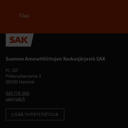
Tilaa
Suomen Ammattiliittojen Keskusjärjestö SAK
PL 157
Pitkänsillanranta 3
00530 Helsinki
020 774 000
sak@sak.fi
LISÄÄ YHTEYSTIETOJA