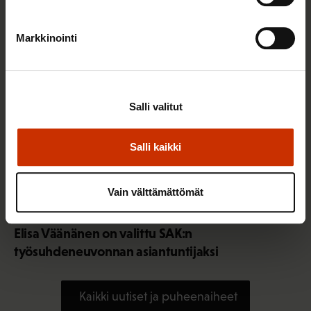
Markkinointi
Salli valitut
Salli kaikki
Vain välttämättömät
3.8.2026 10:05
Elisa Väänänen on valittu SAK:n
työsuhdeneuvonnan asiantuntijaksi
Kaikki uutiset ja puheenaiheet