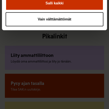
Salli kaikki
Kaikki uutiset ja puheenaiheet
Vain välttämättömät
Pikalinkit
Liity ammattiliittoon
Löydä oma ammattiliittosi ja liity jo tänään.
Pysy ajan tasalla
Tilaa SAK:n uutiskirje.