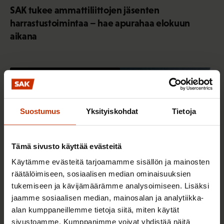
SAK tukee ammattiliittojen jäsenten
harrastustoimintaa – hae apurahaa elokuun
aikana
TALOUS JA ELINKEINOELÄMÄ
Suostumus
Yksityiskohdat
Tietoja
Tämä sivusto käyttää evästeitä
Käytämme evästeitä tarjoamamme sisällön ja mainosten
räätälöimiseen, sosiaalisen median ominaisuuksien
tukemiseen ja kävijämäärämme analysoimiseen. Lisäksi
jaamme sosiaalisen median, mainosalan ja analytiikka-
alan kumppaneillemme tietoja siitä, miten käytät
4.8.2026 16:55
sivustoamme. Kumppanimme voivat yhdistää näitä