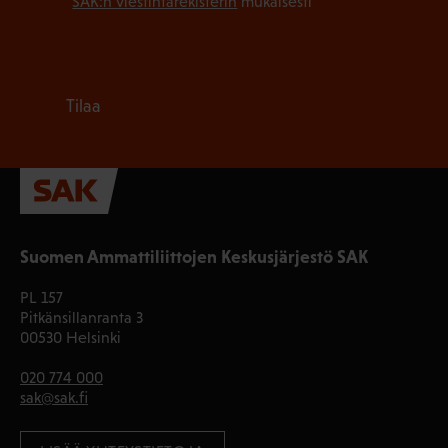
SAK:n viestintärekisterin
mukaisesti *
Tilaa
Suomen Ammattiliittojen Keskusjärjestö SAK
PL 157
Pitkänsillanranta 3
00530 Helsinki
020 774 000
sak@sak.fi