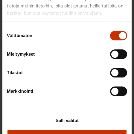
SAK: Budjettiehdotus unohtaa työttömät
tietoja muihin tietoihin, joita olet antanut heille tai joita on
kerätty, kun olet käyttänyt heidän palvelujaan.
Suostumuksen
Välttämätön
valinta
Mieltymykset
Tilastot
Markkinointi
3.8.2026 10:05
Elisa Väänänen on valittu SAK:n
Salli valitut
työsuhdeneuvonnan asiantuntijaksi