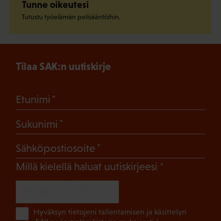
Tunne oikeutesi
Tutustu työelämän pelisääntöihin.
Tilaa SAK:n uutiskirje
(Pakollinen)
Etunimi
(Pakollinen)
Sukunimi
(Pakollinen)
Sähköpostiosoite
(Pakollinen)
Millä kielellä haluat uutiskirjeesi
SUOMI
RUOTSI
(Pa
Hyväksyn tietojeni tallentamisen ja käsittelyn