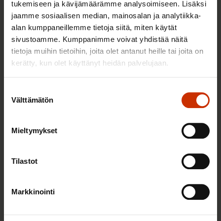
tukemiseen ja kävijämäärämme analysoimiseen. Lisäksi
jaamme sosiaalisen median, mainosalan ja analytiikka-
alan kumppaneillemme tietoja siitä, miten käytät
sivustoamme. Kumppanimme voivat yhdistää näitä
tietoja muihin tietoihin, joita olet antanut heille tai joita on
kerätty, kun olet käyttänyt heidän palvelujaan.
4.8.2026 16:55
SAK: Budjettiehdotus unohtaa työttömät
Suostumuksen
Välttämätön
valinta
Mieltymykset
Tilastot
Markkinointi