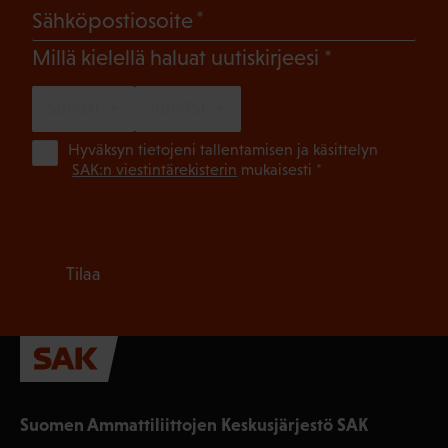
(Pakollinen)
Sähköpostiosoite
(Pakollinen)
Millä kielellä haluat uutiskirjeesi
SUOMI
RUOTSI
(Pa
Hyväksyn tietojeni tallentamisen ja käsittelyn
SAK:n viestintärekisterin
mukaisesti *
Tilaa
Suomen Ammattiliittojen Keskusjärjestö SAK