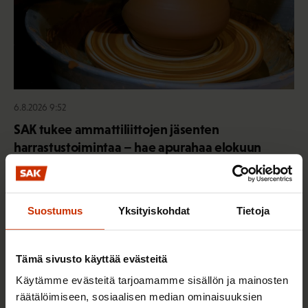
6.8.2026 9:52
SAK tukee ammattiliittojen jäsenten
harrastustoimintaa – hae apurahaa elokuun
aikana
Suostumus
Yksityiskohdat
Tietoja
TALOUS JA ELINKEINOELÄMÄ
Tämä sivusto käyttää evästeitä
Käytämme evästeitä tarjoamamme sisällön ja mainosten
räätälöimiseen, sosiaalisen median ominaisuuksien