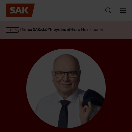
Hyppää
sisältöön
s
Tietoa SAK:sta
Yhteystiedot
Eero Heinäluoma
a
k
·
f
i