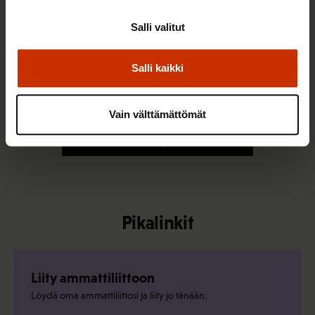
Salli valitut
3.8.2026 10:05
Salli kaikki
Elisa Väänänen on valittu SAK:n
työsuhdeneuvonnan asiantuntijaksi
Vain välttämättömät
Kaikki uutiset ja puheenaiheet
Pikalinkit
Liity ammattiliittoon
Löydä oma ammattiliittosi ja liity jo tänään.