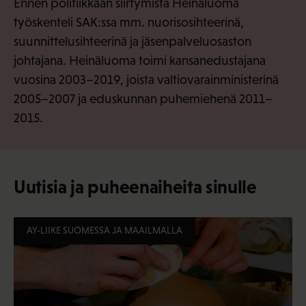
Ennen politiikkaan siirtymistä Heinäluoma
työskenteli SAK:ssa mm. nuorisosihteerinä,
suunnittelusihteerinä ja jäsenpalveluosaston
johtajana. Heinäluoma toimi kansanedustajana
vuosina 2003–2019, joista valtiovarainministerinä
2005–2007 ja eduskunnan puhemiehenä 2011–
2015.
Uutisia ja puheenaiheita sinulle
AY-LIIKE SUOMESSA JA MAAILMALLA