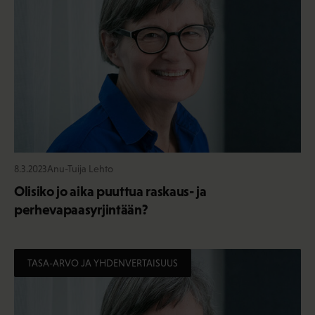
8.3.2023
Anu-Tuija Lehto
Olisiko jo aika puuttua raskaus- ja
perhevapaasyrjintään?
TASA-ARVO JA YHDENVERTAISUUS