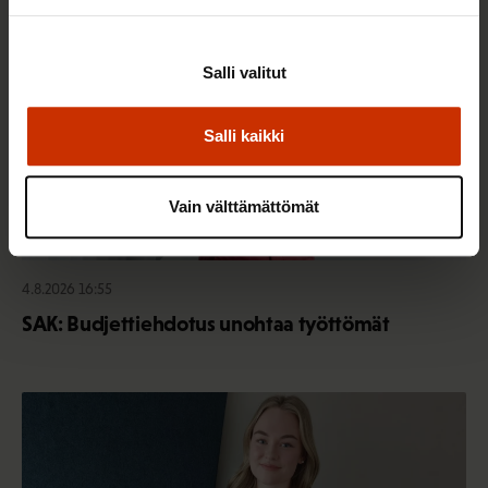
Salli valitut
Salli kaikki
Vain välttämättömät
4.8.2026 16:55
SAK: Budjettiehdotus unohtaa työttömät