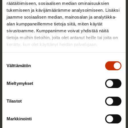
räätälöimiseen, sosiaalisen median ominaisuuksien
AY-LIIKE SUOMESSA JA MAAILMALLA
tukemiseen ja kävijämäärämme analysoimiseen. Lisäksi
jaamme sosiaalisen median, mainosalan ja analytiikka-
alan kumppaneillemme tietoja siitä, miten käytät
sivustoamme. Kumppanimme voivat yhdistää näitä
tietoja muihin tietoihin, joita olet antanut heille tai joita on
kerätty, kun olet käyttänyt heidän palvelujaan.
Suostumuksen
Välttämätön
valinta
6.8.2026 9:52
Mieltymykset
SAK tukee ammattiliittojen jäsenten
harrastustoimintaa – hae apurahaa elokuun
Tilastot
aikana
Markkinointi
TALOUS JA ELINKEINOELÄMÄ