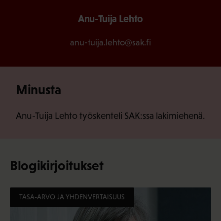
Anu-Tuija Lehto
anu-tuija.lehto@sak.fi
Minusta
Anu-Tuija Lehto työskenteli SAK:ssa lakimiehenä.
Blogikirjoitukset
TASA-ARVO JA YHDENVERTAISUUS