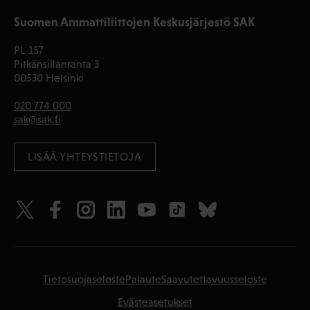
Suomen Ammattiliittojen Keskusjärjestö SAK
PL 157
Pitkänsillanranta 3
00530 Helsinki
020 774 000
sak@sak.fi
LISÄÄ YHTEYSTIETOJA
Tietosuojaseloste
Palaute
Saavutettavuusseloste
Evästeasetukset