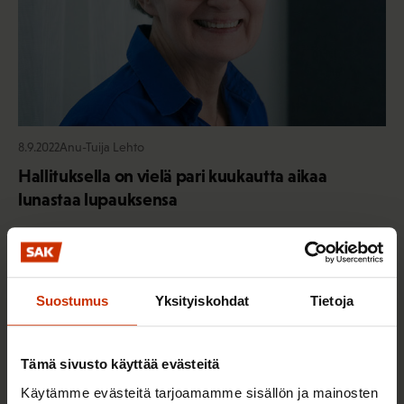
8.9.2022
Anu-Tuija Lehto
Hallituksella on vielä pari kuukautta aikaa
lunastaa lupauksensa
Kaikki henkilön kirjoitukset
Suostumus
Yksityiskohdat
Tietoja
Uutisia ja puheenaiheita sinulle
Tämä sivusto käyttää evästeitä
Käytämme evästeitä tarjoamamme sisällön ja mainosten