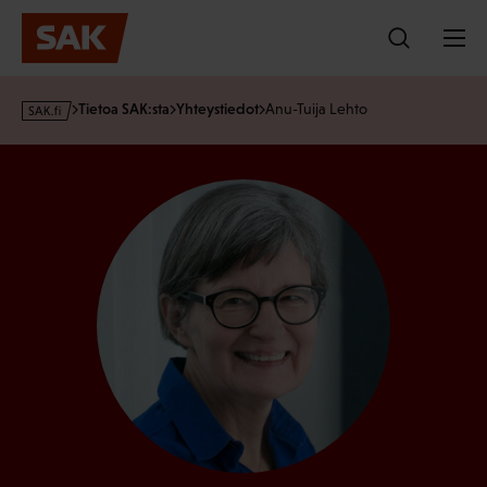
Hyppää
sisältöön
s
Tietoa SAK:sta
Yhteystiedot
Anu-Tuija Lehto
a
k
·
f
i