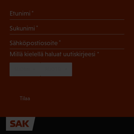
(Pakollinen)
Etunimi
(Pakollinen)
Sukunimi
(Pakollinen)
Sähköpostiosoite
(Pakollinen)
Millä kielellä haluat uutiskirjeesi
SUOMI
RUOTSI
Tilaa