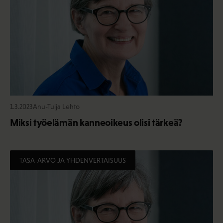
1.3.2023
Anu-Tuija Lehto
Miksi työelämän kanneoikeus olisi tärkeä?
TASA-ARVO JA YHDENVERTAISUUS