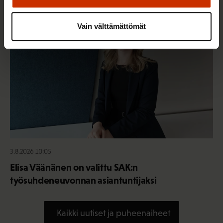
Vain välttämättömät
3.8.2026 10:05
Elisa Väänänen on valittu SAK:n
työsuhdeneuvonnan asiantuntijaksi
Kaikki uutiset ja puheenaiheet