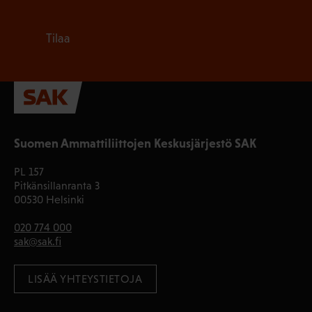
Tilaa
Suomen Ammattiliittojen Keskusjärjestö SAK
PL 157
Pitkänsillanranta 3
00530 Helsinki
020 774 000
sak@sak.fi
LISÄÄ YHTEYSTIETOJA