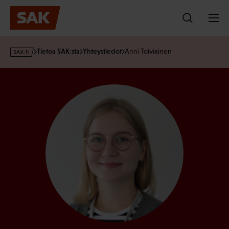
Hyppää
sisältöön
s
Tietoa SAK:sta
Yhteystiedot
Anni Toiviainen
a
k
·
f
i