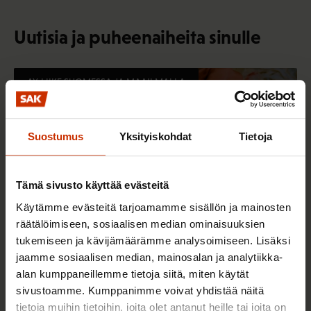
Uutisia ja puheenaiheita sinulle
AY-LIIKE SUOMESSA JA MAAILMALLA
Suostumus
Yksityiskohdat
Tietoja
Tämä sivusto käyttää evästeitä
Käytämme evästeitä tarjoamamme sisällön ja mainosten
räätälöimiseen, sosiaalisen median ominaisuuksien
tukemiseen ja kävijämäärämme analysoimiseen. Lisäksi
jaamme sosiaalisen median, mainosalan ja analytiikka-
6.8.2026 9:52
alan kumppaneillemme tietoja siitä, miten käytät
SAK tukee ammattiliittojen jäsenten
sivustoamme. Kumppanimme voivat yhdistää näitä
harrastustoimintaa – hae apurahaa elokuun
tietoja muihin tietoihin, joita olet antanut heille tai joita on