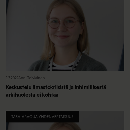
1.7.2022
Anni Toiviainen
Keskustelu ilmastokriisistä ja inhimillisestä
arkihuolesta ei kohtaa
TASA-ARVO JA YHDENVERTAISUUS