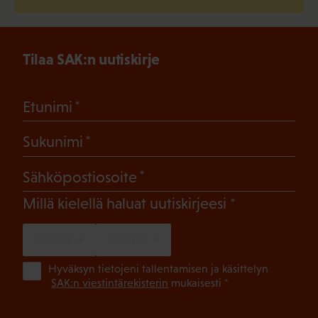
Tilaa SAK:n uutiskirje
(Pakollinen)
Etunimi
(Pakollinen)
Sukunimi
(Pakollinen)
Sähköpostiosoite
(Pakollinen)
Millä kielellä haluat uutiskirjeesi
SUOMI
RUOTSI
(Pa
Hyväksyn tietojeni tallentamisen ja käsittelyn
SAK:n viestintärekisterin
mukaisesti *