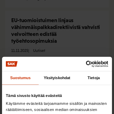
EU-tuomioistuimen linjaus
vähimmäispalkkadirektiivistä vahvisti
velvoitteen edistää
työehtosopimuksia
11.11.2025
Uutiset
Hallitus edistää palkka-avoimuutta
Suostumus
Yksityiskohdat
Tietoja
vain, koska sen on pakko
16.5.2025
Uutiset
Tämä sivusto käyttää evästeitä
Käytämme evästeitä tarjoamamme sisällön ja mainosten
räätälöimiseen, sosiaalisen median ominaisuuksien
Miksi SAK:n ammattiliitot tavoittelevat