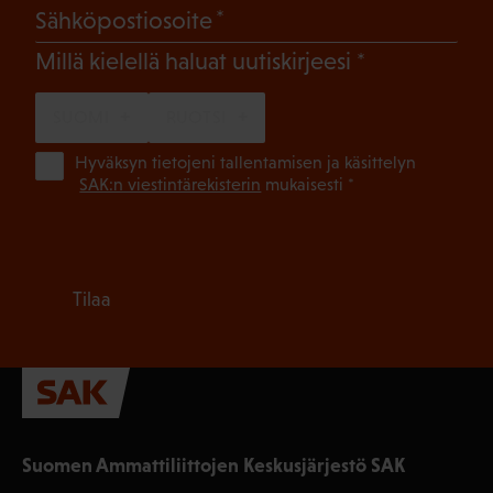
(Pakollinen)
Sähköpostiosoite
(Pakollinen)
Millä kielellä haluat uutiskirjeesi
SUOMI
RUOTSI
(Pa
Hyväksyn tietojeni tallentamisen ja käsittelyn
SAK:n viestintärekisterin
mukaisesti *
Tilaa
Suomen Ammattiliittojen Keskusjärjestö SAK