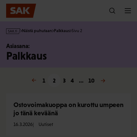
Hyppää
sisältöön
s
Näistä puhutaan
Palkkaus
Sivu 2
a
k
Asiasana:
·
Palkkaus
f
i
« Edellinen
1
2
3
4
…
10
Seuraava »
Ostovoimakuoppa on kurottu umpeen
jo tänä keväänä
16.3.2026
Uutiset