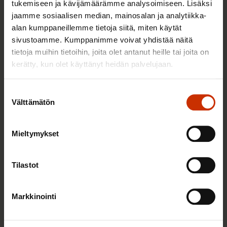
tukemiseen ja kävijämäärämme analysoimiseen. Lisäksi
10 prosentin palkankorotusta?
jaamme sosiaalisen median, mainosalan ja analytiikka-
alan kumppaneillemme tietoja siitä, miten käytät
sivustoamme. Kumppanimme voivat yhdistää näitä
13.12.2024
Uutiset
tietoja muihin tietoihin, joita olet antanut heille tai joita on
kerätty, kun olet käyttänyt heidän palvelujaan.
Hallitus väistelee velvollisuuksiaan
Suostumuksen
vähimmäispalkkadirektiivin suhteen
Välttämätön
valinta
2.12.2024
Uutiset
Mieltymykset
Voitolla työhön – palkasta pitää jäädä
Tilastot
rahaa kukkaroon
13.11.2024
Blogikirjoitukset
Markkinointi