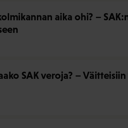
olmikannan aika ohi? – SAK:n
eseen
ako SAK veroja? – Väitteisii