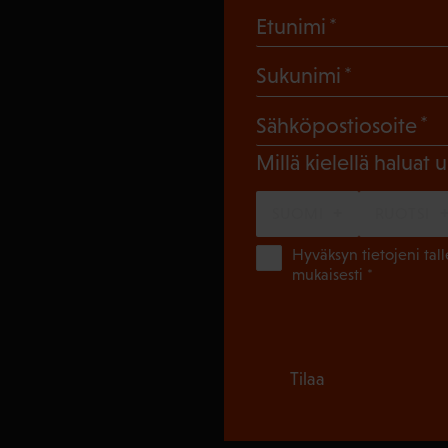
(Pakollinen
Etunimi
(Pakollin
Sukunimi
(
Sähköpostiosoite
Millä kielellä haluat u
SUOMI
RUOTSI
Hyväksyn tietojeni tal
mukaisesti *
Tilaa