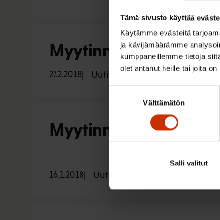
Tämä sivusto käyttää eväste
Käytämme evästeitä tarjoama
Myytinmurtaja: Vastust
ja kävijämäärämme analysoim
kumppaneillemme tietoja siitä
olet antanut heille tai joita o
27.2.2018
Uutiset
Suostumuksen
Välttämätön
valinta
Myytinmurtaja: Ajaako a
Salli valitut
16.1.2018
Uutiset