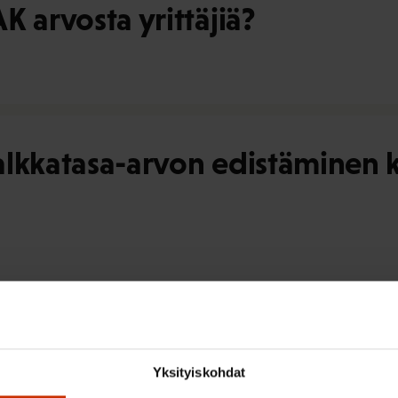
K arvosta yrittäjiä?
alkkatasa-arvon edistäminen k
K välitä pätkätyöläisistä?
Yksityiskohdat