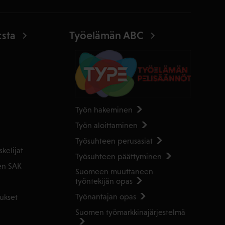
:sta
Työelämän ABC
Työn hakeminen
Työn aloittaminen
Työsuhteen perusasiat
kelijat
Työsuhteen päättyminen
en SAK
Suomeen muuttaneen
työntekijän opas
Työnantajan opas
ukset
Suomen työmarkkinajärjestelmä