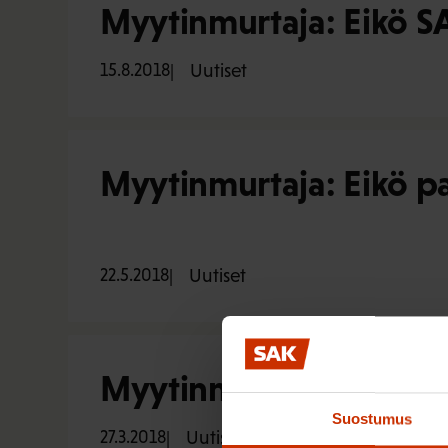
Myytinmurtaja: Eikö SA
15.8.2018
Uutiset
Myytinmurtaja: Eikö p
22.5.2018
Uutiset
Myytinmurtaja: Eikö SA
Suostumus
27.3.2018
Uutiset