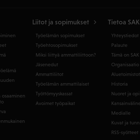
Liitot ja sopimukset
Tietoa SAK
piminen
Työelämän sopimukset
Yhteystiedot
eet
Työehtosopimukset
Palaute
ämä
Miksi liittyä ammattiliittoon?
Tämä on SAK
Jäsenedut
Organisaatio
yöelämä
Ammattiliitot
Aluetoimistot
isuuden
Työelämän ammattilaiset
Historia
Työttömyyskassat
Nuoret ja opis
ja osaaminen
to
Avoimet työpaikat
Kansainvälin
rva
Medialle
denmukainen
Kuvat ja tunn
RSS-syötteet