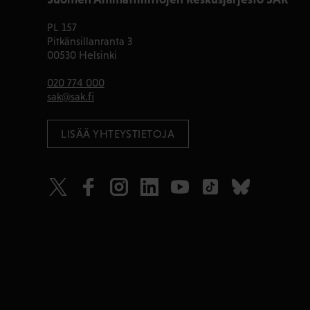
PL 157
Pitkänsillanranta 3
00530 Helsinki
020 774 000
sak@sak.fi
LISÄÄ YHTEYSTIETOJA