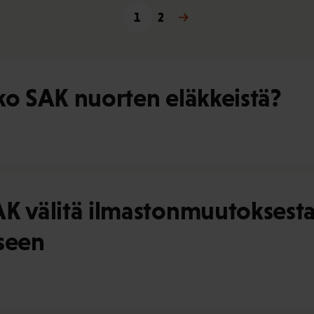
1
Seuraava »
2
ko SAK nuorten eläkkeistä?
K välitä ilmastonmuutoksesta
eseen