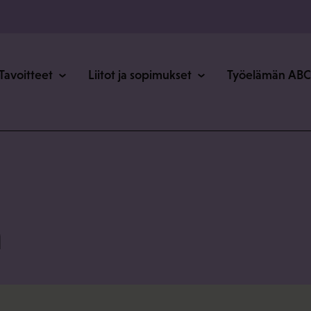
o
Tavoitteet
Liitot ja sopimukset
Työelämän ABC
a