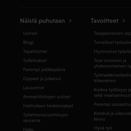
Näistä puhutaan
Tavoitteet
Uutiset
Tasapainoinen so
Blogi
Turvalliset työsuht
Tapahtumat
Hyvinvoiva työel
Tutkimukset
Tasa-arvoinen ja
yhdenvertainen t
Parempi palkkapäivä
Työmarkkinarikoll
Oppaat ja julkaisut
kitkeminen
Lausunnot
Korkea työllisyys 
sekä maahanmuut
Ammattiliittojen uutiset
Parempi sosiaalitu
Hallituksen heikennykset
Kestävä ja oikeu
Työehtoneuvottelujen
kasvu
seuranta
Hyvä työ
Haku