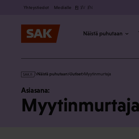
Secondary
Hyppää
Yhteystiedot
Medialle
FI
SV
EN
sisältöön
Päävalikk
Näistä puhutaan
s
Näistä puhutaan
Uutiset
Myytinmurtaja
a
k
Asiasana:
·
Myytinmurtaj
f
i