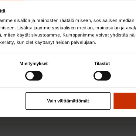
itä
mme sisällön ja mainosten räätälöimiseen, sosiaalisen median
aako SAK paikallista sopimist
iseen. Lisäksi jaamme sosiaalisen median, mainosalan ja analy
, miten käytät sivustoamme. Kumppanimme voivat yhdistää näitä t
n kerätty, kun olet käyttänyt heidän palvelujaan.
Mieltymykset
Tilastot
y-liike vain vakituisten työn
Vain välttämättömät