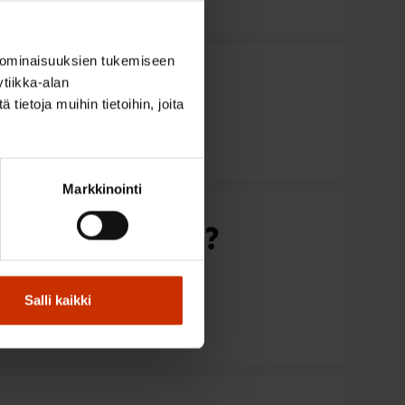
 ominaisuuksien tukemiseen
a?
tiikka-alan
ietoja muihin tietoihin, joita
Markkinointi
tekijöiden asiaa?
Salli kaikki