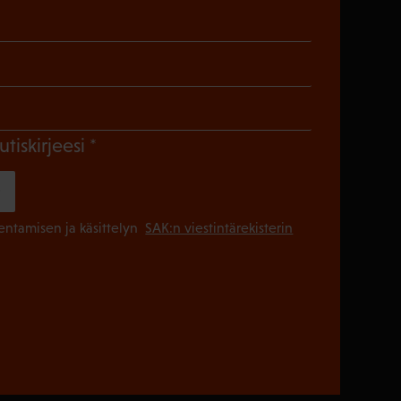
)
en)
Pakollinen)
(Pakollinen)
utiskirjeesi
(Pakollinen
lentamisen ja käsittelyn
SAK:n viestintärekisterin