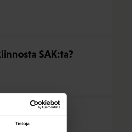
iinnosta SAK:ta?
Tietoja