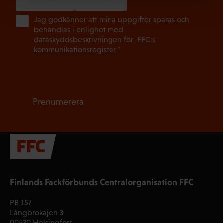
(Ob
Jag godkänner att mina uppgifter sparas och
behandlas i enlighet med
dataskyddsbeskrivningen för
FFC:s
kommunikationsregister
*
Prenumerera
Finlands Fackförbunds Centralorganisation FFC
PB 157
Långbrokajen 3
00530 Helsingfors