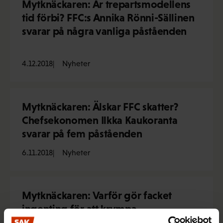
Mytknäckaren: Är trepartsmodellens
tid förbi? FFC:s Annika Rönni-Sällinen
svarar på några vanliga påståenden
4.12.2018
Nyheter
Mytknäckaren: Älskar FFC skatter?
Chefsekonomen Ilkka Kaukoranta
svarar på fem påståenden
6.11.2018
Nyheter
Mytknäckaren: Varför gör facket
ingenting för att krympa
löneklyftorna mellan könen?