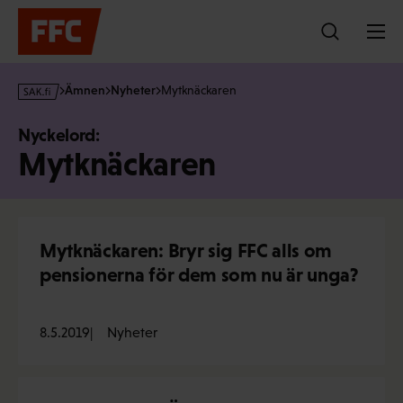
Hoppa
till
innehållet
s
Ämnen
Nyheter
Mytknäckaren
a
k
Nyckelord:
·
Mytknäckaren
f
i
Mytknäckaren: Bryr sig FFC alls om
pensionerna för dem som nu är unga?
8.5.2019
Nyheter