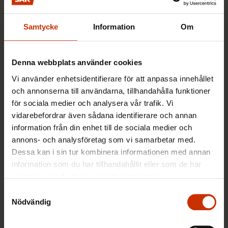
21.5.2018
Nyheter
Samtycke
Information
Om
Mytknäckaren: Struntar facket i
Denna webbplats använder cookies
snuttjobbarna?
Vi använder enhetsidentifierare för att anpassa innehållet
och annonserna till användarna, tillhandahålla funktioner
27.3.2018
Nyheter
för sociala medier och analysera vår trafik. Vi
vidarebefordrar även sådana identifierare och annan
information från din enhet till de sociala medier och
Mytknäckaren: Motsätter sig FFC
annons- och analysföretag som vi samarbetar med.
lokala avtal?
Dessa kan i sin tur kombinera informationen med annan
information som du har tillhandahållit eller som de har
27.2.2018
Nyheter
samlat in när du har använt deras tjänster.
Samtyckesval
Nödvändig
Mytknäckaren: Bevakar facket endast