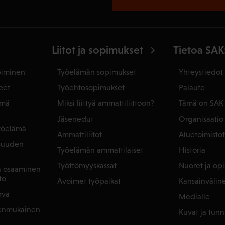
Liitot ja sopimukset
Tietoa SAK
piminen
Työelämän sopimukset
Yhteystiedot
eet
Työehtosopimukset
Palaute
ämä
Miksi liittyä ammattiliittoon?
Tämä on SAK
Jäsenedut
Organisaatio
yöelämä
Ammattiliitot
Aluetoimistot
isuuden
Työelämän ammattilaiset
Historia
Työttömyyskassat
Nuoret ja opis
ja osaaminen
to
Avoimet työpaikat
Kansainvälin
rva
Medialle
denmukainen
Kuvat ja tunn