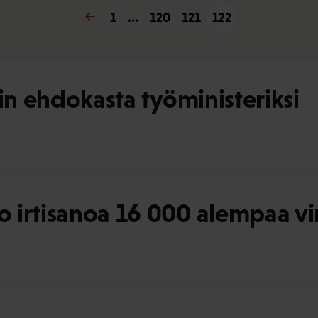
« Edellinen
1
…
120
121
122
in ehdokasta työministeriksi
 irtisanoa 16 000 alempaa vi