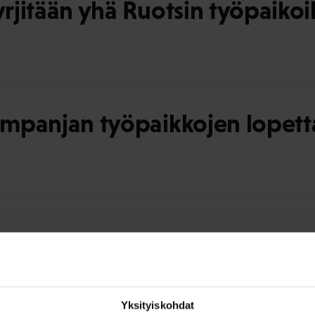
yrjitään yhä Ruotsin työpaikoil
kampanjan työpaikkojen lopett
Yksityiskohdat