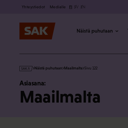
Secondary
Hyppää
Yhteystiedot
Medialle
FI
SV
EN
sisältöön
Päävalikk
Näistä puhutaan
s
Näistä puhutaan
Maailmalta
Sivu 122
a
k
Asiasana:
·
Maailmalta
f
i