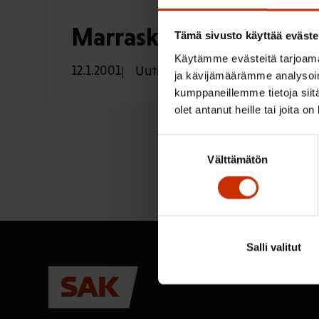
Marraskuu 2000
Tämä sivusto käyttää eväste
Käytämme evästeitä tarjoama
12.1.2001
Uutiset
ja kävijämäärämme analysoim
kumppaneillemme tietoja siitä
olet antanut heille tai joita o
Suostumuksen
Välttämätön
valinta
Salli valitut