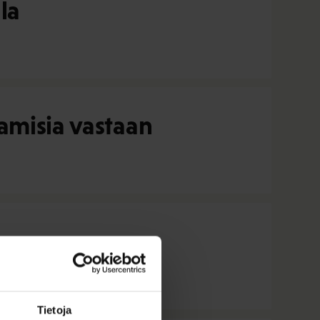
la
amisia vastaan
Tietoja