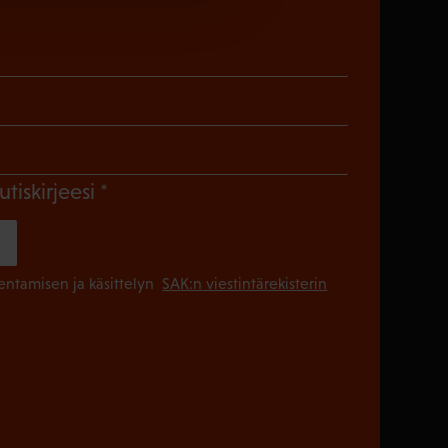
)
en)
Pakollinen)
(Pakollinen)
utiskirjeesi
(Pakollinen
lentamisen ja käsittelyn
SAK:n viestintärekisterin