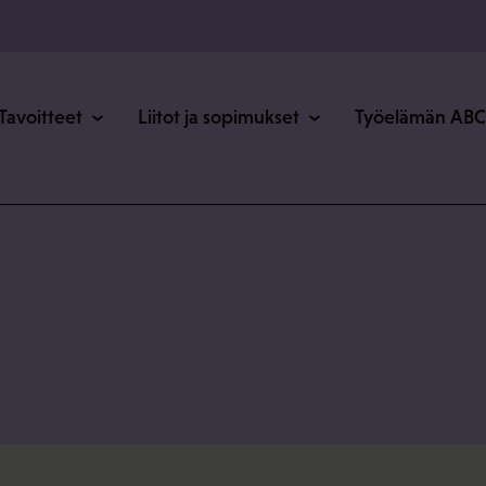
o
Tavoitteet
Liitot ja sopimukset
Työelämän ABC