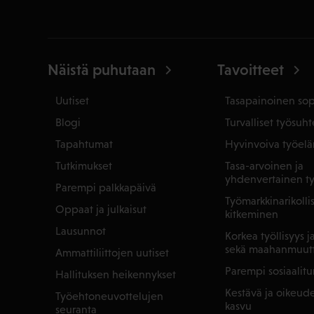
Näistä puhutaan
Tavoitteet
Uutiset
Tasapainoinen so
Blogi
Turvalliset työsuht
Tapahtumat
Hyvinvoiva työel
Tutkimukset
Tasa-arvoinen ja
yhdenvertainen t
Parempi palkkapäivä
Työmarkkinarikoll
Oppaat ja julkaisut
kitkeminen
Lausunnot
Korkea työllisyys 
sekä maahanmuut
Ammattiliittojen uutiset
Parempi sosiaalitu
Hallituksen heikennykset
Kestävä ja oikeu
Työehtoneuvottelujen
kasvu
seuranta