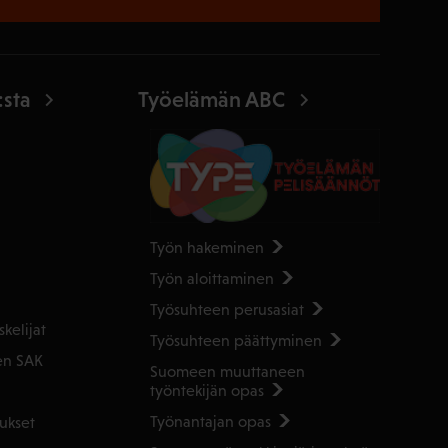
:sta
Työelämän ABC
Työn hakeminen
Työn aloittaminen
Työsuhteen perusasiat
kelijat
Työsuhteen päättyminen
en SAK
Suomeen muuttaneen
työntekijän opas
Työnantajan opas
ukset