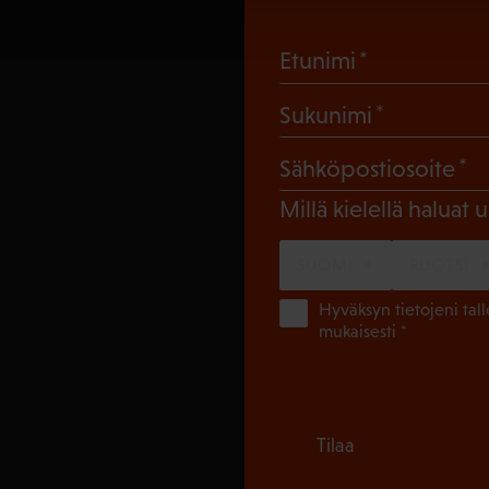
(Pakollinen
Etunimi
(Pakollin
Sukunimi
(
Sähköpostiosoite
Millä kielellä haluat u
SUOMI
RUOTSI
Hyväksyn tietojeni tal
mukaisesti *
Tilaa