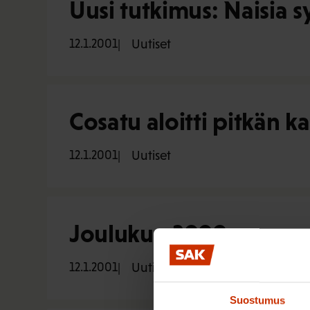
Uusi tutkimus: Naisia s
12.1.2001
Uutiset
Cosatu aloitti pitkän 
12.1.2001
Uutiset
Joulukuu 2000
12.1.2001
Uutiset
Suostumus