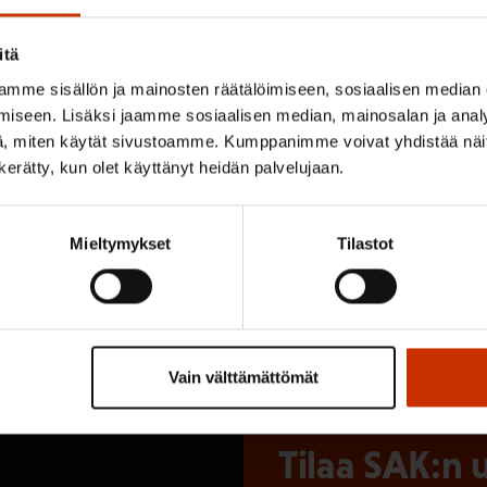
itä
mme sisällön ja mainosten räätälöimiseen, sosiaalisen median
iseen. Lisäksi jaamme sosiaalisen median, mainosalan ja analy
, miten käytät sivustoamme. Kumppanimme voivat yhdistää näitä t
n kerätty, kun olet käyttänyt heidän palvelujaan.
« Edellinen
1
…
120
121
122
Mieltymykset
Tilastot
Vain välttämättömät
Tilaa SAK:n u