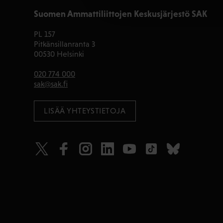
Suomen Ammattiliittojen Keskusjärjestö SAK
PL 157
Pitkänsillanranta 3
00530 Helsinki
020 774 000
sak@sak.fi
LISÄÄ YHTEYSTIETOJA