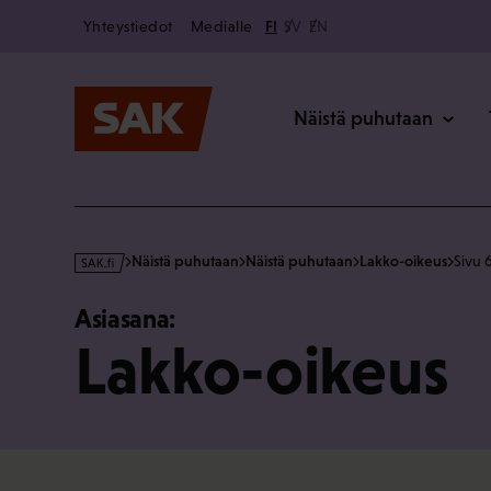
Secondary
Hyppää
Yhteystiedot
Medialle
FI
SV
EN
sisältöön
Päävalikk
Näistä puhutaan
s
Näistä puhutaan
Näistä puhutaan
Lakko-oikeus
Sivu 
a
k
Asiasana:
·
Lakko-oikeus
f
i