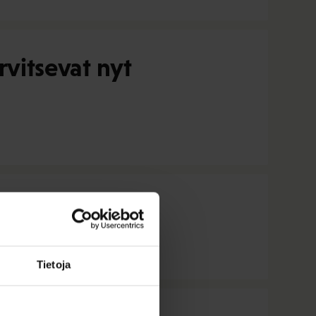
rvitsevat nyt
Tietoja