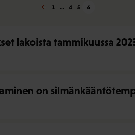
« Edellinen
1
…
4
5
6
set lakoista tammikuussa 202
ttaminen on silmänkääntötem