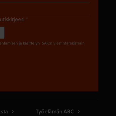
Pakollinen)
(Pakollinen)
utiskirjeesi
(Pakollinen
lentamisen ja käsittelyn
SAK:n viestintärekisterin
:sta
Työelämän ABC