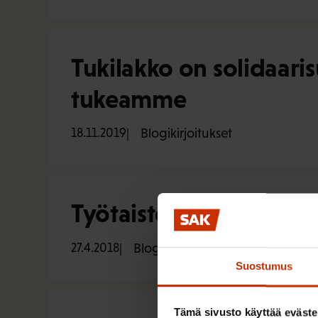
Tukilakko on solidaaris
tukeamme
18.11.2019
Blogikirjoitukset
Työtaistelututkijalle v
27.4.2018
Blogikirjoitukset
Suostumus
Tämä sivusto käyttää eväste