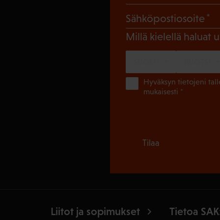
(
Sähköpostiosoite
Millä kielellä haluat u
SUOMI
RUOTSI
Hyväksyn tietojeni tal
mukaisesti *
Tilaa
Liitot ja sopimukset
Tietoa SAK