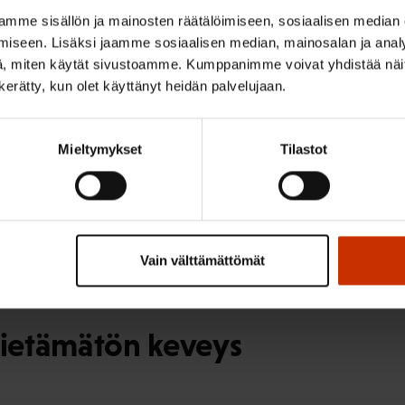
evat lakkomenetyksiä – Suomi 
mme sisällön ja mainosten räätälöimiseen, sosiaalisen median
iseen. Lisäksi jaamme sosiaalisen median, mainosalan ja analy
, miten käytät sivustoamme. Kumppanimme voivat yhdistää näitä t
n kerätty, kun olet käyttänyt heidän palvelujaan.
Mieltymykset
Tilastot
ko ja kuka siitä päättää?
Vain välttämättömät
ietämätön keveys