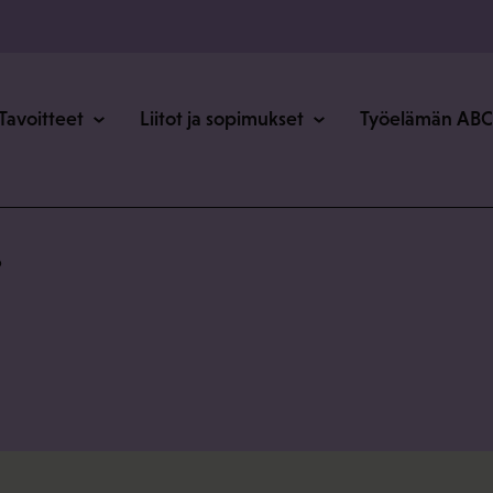
o
Tavoitteet
Liitot ja sopimukset
Työelämän ABC
6