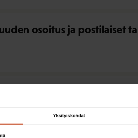
uuden osoitus ja postilaiset ta
uosi 2017 oli jälleen pettymys
Yksityiskohdat
itä