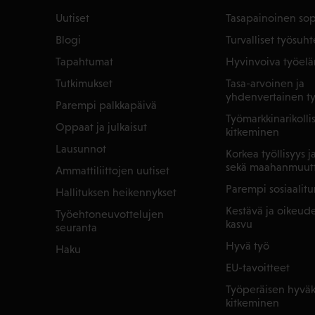
Uutiset
Tasapainoinen so
Blogi
Turvalliset työsuht
Tapahtumat
Hyvinvoiva työel
Tutkimukset
Tasa-arvoinen ja
yhdenvertainen t
Parempi palkkapäivä
Työmarkkinarikoll
Oppaat ja julkaisut
kitkeminen
Lausunnot
Korkea työllisyys 
sekä maahanmuut
Ammattiliittojen uutiset
Parempi sosiaalitu
Hallituksen heikennykset
Kestävä ja oikeu
Työehtoneuvottelujen
kasvu
seuranta
Hyvä työ
Haku
EU-tavoitteet
Työperäisen hyväk
kitkeminen