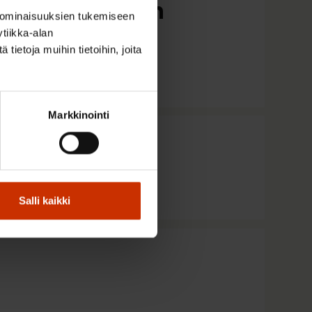
ei ole Euroopan
 ominaisuuksien tukemiseen
tiikka-alan
ietoja muihin tietoihin, joita
Markkinointi
Salli kaikki