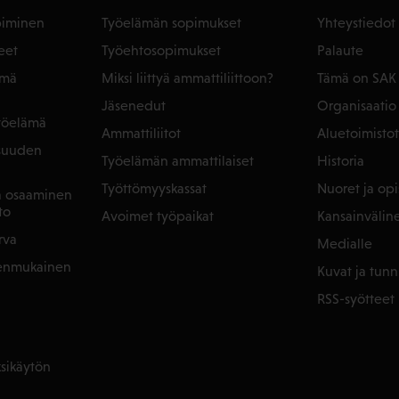
piminen
Työelämän sopimukset
Yhteystiedot
eet
Työehtosopimukset
Palaute
ämä
Miksi liittyä ammattiliittoon?
Tämä on SAK
Jäsenedut
Organisaatio
yöelämä
Ammattiliitot
Aluetoimistot
isuuden
Työelämän ammattilaiset
Historia
Työttömyyskassat
Nuoret ja opis
ja osaaminen
to
Avoimet työpaikat
Kansainvälin
rva
Medialle
denmukainen
Kuvat ja tunn
RSS-syötteet
sikäytön