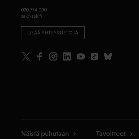
020 774 000
sak@sak.fi
LISÄÄ YHTEYSTIETOJA
Näistä puhutaan
Tavoitteet