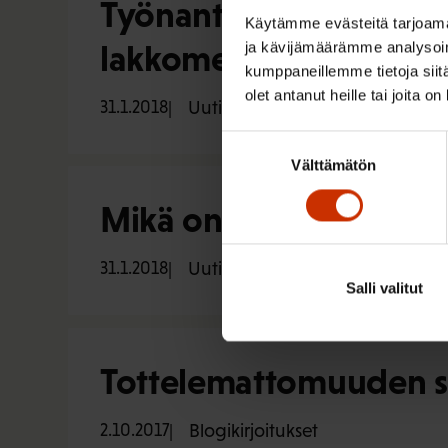
Työnantajat paisuttel
Käytämme evästeitä tarjoama
lakkomestari
ja kävijämäärämme analysoim
kumppaneillemme tietoja siitä
olet antanut heille tai joita o
31.1.2018
Uutiset
Suostumuksen
Välttämätön
valinta
Mikä on poliittinen lak
31.1.2018
Uutiset
Salli valitut
Tottelemattomuuden s
2.10.2017
Blogikirjoitukset