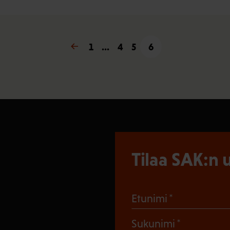
« Edellinen
1
…
4
5
6
Tilaa SAK:n u
(Pakollinen
Etunimi
(Pakollin
Sukunimi