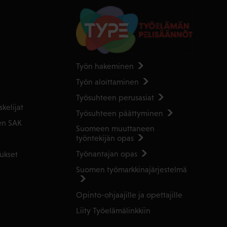
Työn hakeminen
Työn aloittaminen
Työsuhteen perusasiat
kelijat
Työsuhteen päättyminen
en SAK
Suomeen muuttaneen
työntekijän opas
Työnantajan opas
ukset
Suomen työmarkkinajärjestelmä
Opinto-ohjaajille ja opettajille
Liity Työelämälinkkiin