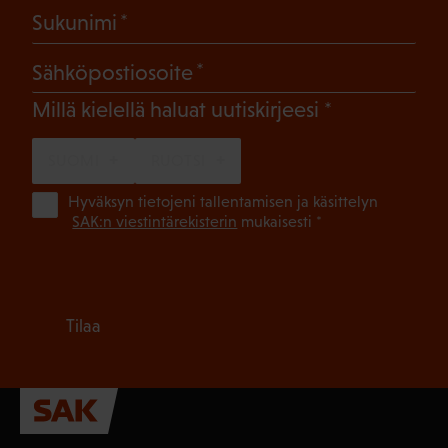
(Pakollinen)
Sukunimi
(Pakollinen)
Sähköpostiosoite
(Pakollinen)
Millä kielellä haluat uutiskirjeesi
SUOMI
RUOTSI
(Pa
Hyväksyn tietojeni tallentamisen ja käsittelyn
SAK:n viestintärekisterin
mukaisesti *
Tilaa