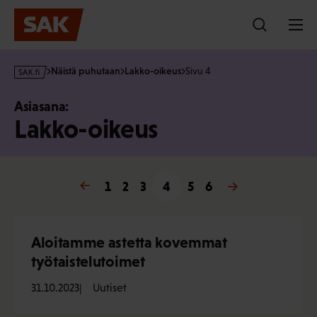
Hyppää
sisältöön
s
Näistä puhutaan
Lakko-oikeus
Sivu 4
a
k
Asiasana:
·
Lakko-oikeus
f
i
« Edellinen
1
2
3
4
5
Seuraava »
6
Aloitamme astetta kovemmat
työtaistelutoimet
31.10.2023
Uutiset