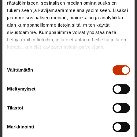
räätälöimiseen, sosiaalisen median ominaisuuksien
tukemiseen ja kävijämäärämme analysoimiseen. Lisäksi
jaamme sosiaalisen median, mainosalan ja analytiikka-
SAK:n hallitus: Työryhmät pelkkää
alan kumppaneillemme tietoja siitä, miten käytät
teatteria
sivustoamme. Kumppanimme voivat yhdistää näitä
tietoja muihin tietoihin, joita olet antanut heille tai joita on
4.9.2023
Uutiset
kerätty, kun olet käyttänyt heidän palvelujaan.
Suostumuksen
SAK:n Eloranta: Hallitus tuottaa omalla
Välttämätön
valinta
toiminnallaan epävarmuutta ja
epäluottamusta työmarkkinoille
Mieltymykset
19.8.2023
Uutiset
Tilastot
SAK:n hallitus: Aloitamme
Markkinointi
järjestöllisen valmiuden kohottamisen