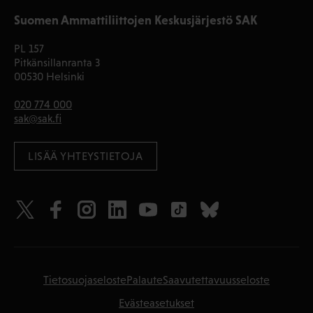
Suomen Ammattiliittojen Keskusjärjestö SAK
PL 157
Pitkänsillanranta 3
00530 Helsinki
020 774 000
sak@sak.fi
LISÄÄ YHTEYSTIETOJA
Tietosuojaseloste
Palaute
Saavutettavuusseloste
Evästeasetukset