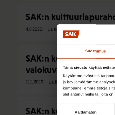
SAK:n kulttuuriapurah
4.8.2020
Uutiset
Suostumus
SAK:n kulttuurirahasto
valokuvaukseen
Tämä sivusto käyttää eväste
Käytämme evästeitä tarjoama
11.1.2019
Uutiset
ja kävijämäärämme analysoim
kumppaneillemme tietoja siitä
olet antanut heille tai joita o
Suostumuksen
SAK:n kulttuurirahast
Välttämätön
valinta