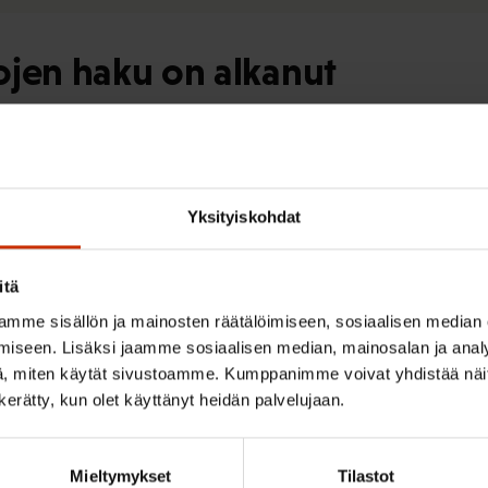
ojen haku on alkanut
Yksityiskohdat
 myönsi tukea muun muassa ba
itä
mme sisällön ja mainosten räätälöimiseen, sosiaalisen median
iseen. Lisäksi jaamme sosiaalisen median, mainosalan ja analy
, miten käytät sivustoamme. Kumppanimme voivat yhdistää näitä t
n kerätty, kun olet käyttänyt heidän palvelujaan.
o myönsi apurahoja – Tukea 
Mieltymykset
Tilastot