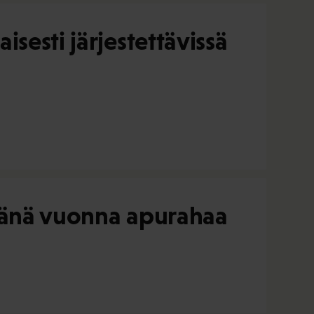
sesti järjestettävissä
 tänä vuonna apurahaa