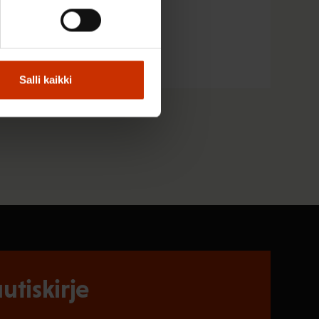
Salli kaikki
utiskirje