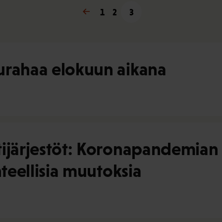
« Edellinen
1
2
3
urahaa elokuun aikana
tijärjestöt: Koronapandemian 
nteellisia muutoksia