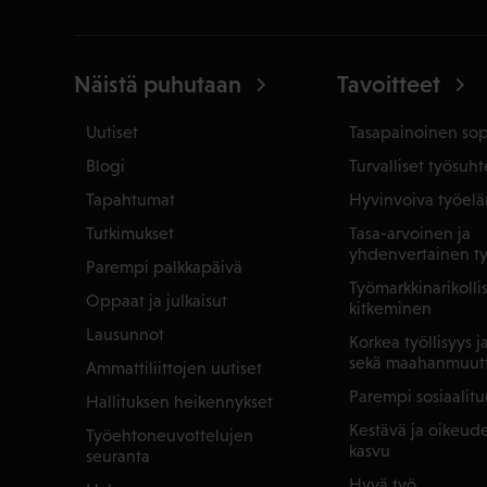
Näistä puhutaan
Tavoitteet
Uutiset
Tasapainoinen so
Blogi
Turvalliset työsuht
Tapahtumat
Hyvinvoiva työel
Tutkimukset
Tasa-arvoinen ja
yhdenvertainen t
Parempi palkkapäivä
Työmarkkinarikoll
Oppaat ja julkaisut
kitkeminen
Lausunnot
Korkea työllisyys 
sekä maahanmuut
Ammattiliittojen uutiset
Parempi sosiaalitu
Hallituksen heikennykset
Kestävä ja oikeu
Työehtoneuvottelujen
kasvu
seuranta
Hyvä työ