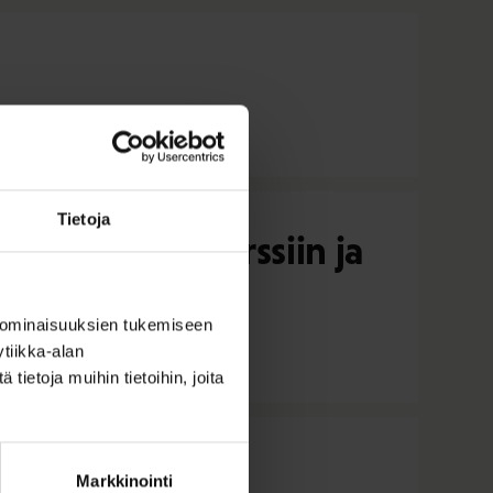
Tietoja
rokkitanssikurssiin ja
 ominaisuuksien tukemiseen
tiikka-alan
ietoja muihin tietoihin, joita
muun muassa
Markkinointi