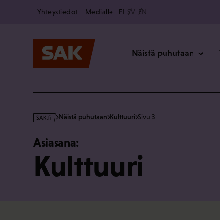
Secondary
Hyppää
Yhteystiedot
Medialle
FI
SV
EN
sisältöön
Päävalikk
Näistä puhutaan
s
Näistä puhutaan
Kulttuuri
Sivu 3
a
k
Asiasana:
·
Kulttuuri
f
i