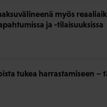
aksuvälineenä myös reaaliaikai
tapahtumissa ja -tilaisuuksissa
oista tukea harrastamiseen –