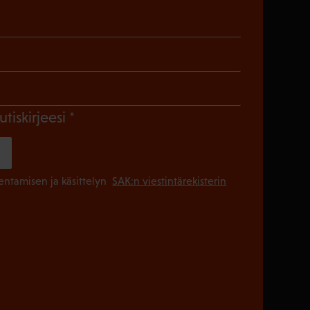
)
en)
Pakollinen)
(Pakollinen)
utiskirjeesi
(Pakollinen
lentamisen ja käsittelyn
SAK:n viestintärekisterin