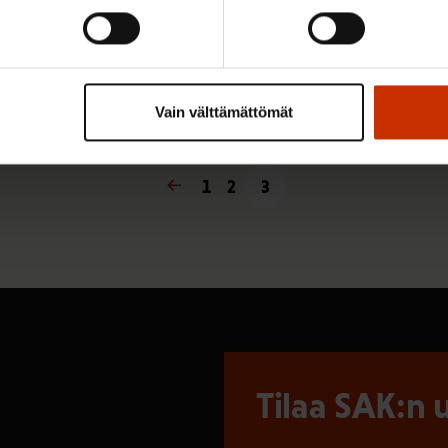
ja burleskitanssiin
Vain välttämättömät
« Edellinen
1
2
3
Tilaa SAK:n u