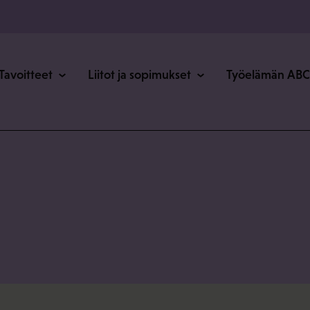
o
Tavoitteet
Liitot ja sopimukset
Työelämän ABC