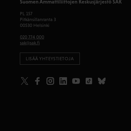
Suomen Ammattiliittojen Keskusjärjestö SAK
PL 157
Pitkänsillanranta 3
00530 Helsinki
020 774 000
sak@sak.fi
LISÄÄ YHTEYSTIETOJA