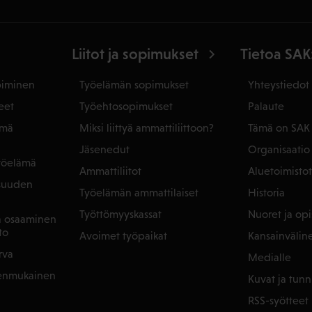
Liitot ja sopimukset
Tietoa SAK
piminen
Työelämän sopimukset
Yhteystiedot
eet
Työehtosopimukset
Palaute
ämä
Miksi liittyä ammattiliittoon?
Tämä on SAK
Jäsenedut
Organisaatio
yöelämä
Ammattiliitot
Aluetoimistot
isuuden
Työelämän ammattilaiset
Historia
Työttömyyskassat
Nuoret ja opis
ja osaaminen
to
Avoimet työpaikat
Kansainvälin
rva
Medialle
denmukainen
Kuvat ja tunn
RSS-syötteet