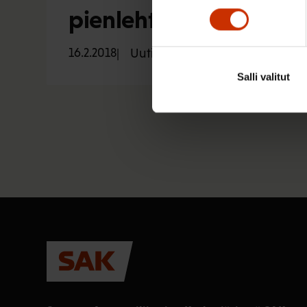
pienlehtien julkaisuun 
16.2.2018
Uutiset
Salli valitut