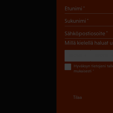
(Pakollinen
Etunimi
(Pakollin
Sukunimi
(
Sähköpostiosoite
Millä kielellä haluat u
SUOMI
RUOTSI
Hyväksyn tietojeni tal
mukaisesti *
Tilaa