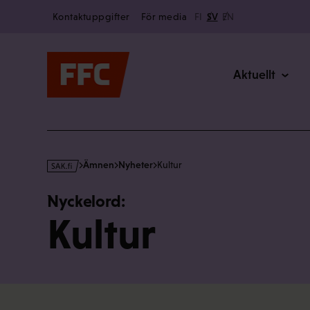
Secondary
Hoppa
Kontaktuppgifter
För media
FI
SV
EN
till
Main
innehållet
Aktuellt
s
Ämnen
Nyheter
Kultur
a
k
Nyckelord:
·
Kultur
f
i