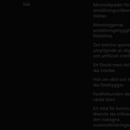
Sök
Minimiskyddet för
anställningsvillkor
stärkas
Arbetstagarnas
anställningstryggh
förbättras
Det behövs spelre
utnyttjande av dig
och artificiell inte
Ett försök med de
ska inledas
Hot om våld och tr
ska förebyggas
Fackförbunden ska 
väcka talan
Ett stöd för kontin
lärande ska införas 
det indragna
vuxenutbildnings