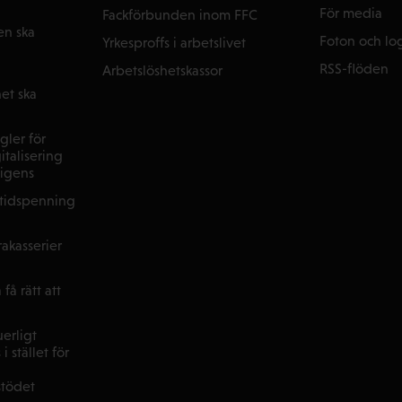
För media
Fackförbunden inom FFC
en ska
Foton och lo
Yrkesproffs i arbetslivet
RSS-flöden
Arbetslöshetskassor
et ska
gler för
italisering
lligens
ltidspenning
akasserier
få rätt att
uerligt
i stället för
stödet