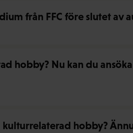
ium från FFC före slutet av a
erad hobby? Nu kan du ansöka
n kulturrelaterad hobby? Änn