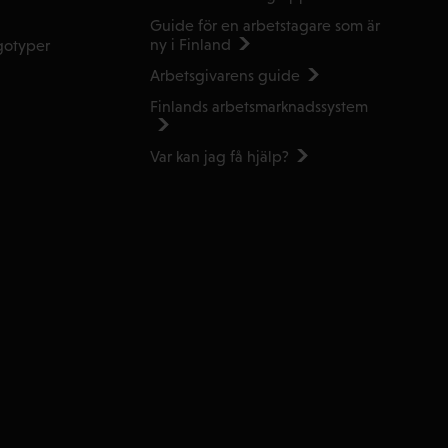
Guide för en arbetstagare som är
ny i Finland
gotyper
Arbetsgivarens guide
Finlands arbetsmarknads­system
Var kan jag få hjälp?