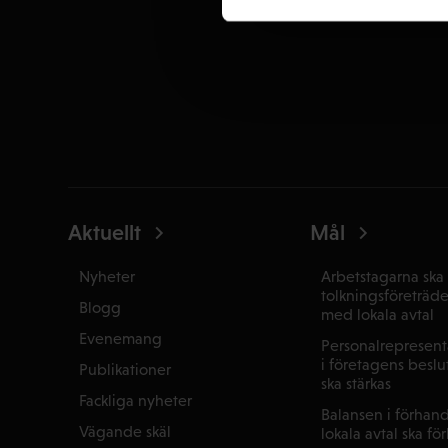
Aktuellt
Mål
Nyheter
Arbetstagarna ska 
tolkningsföreträd
Blogg
med lokala avtal
Evenemang
Personalrepresenta
i företagens beslu
Publikationer
ska stärkas
Fackliga nyheter
Balansen i förhan
Vägande skäl
lokala avtal ska fö