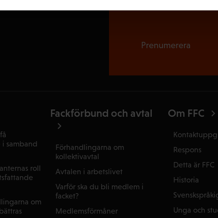
Prenumerera
Fackförbund och avtal
Om FFC
få
Kontaktuppgi
e i samband
Förhandlingarna om
Respons
kollektivavtal
Detta är FFC
nternas roll
Avtalen i arbetslivet
tsfattande
Historia
Varför ska du bli medlem i
Svenskspråki
facket?
dlingarna om
Unga och st
Medlemsförmåner
rbättras