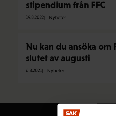
stipendium från FFC
19.8.2022
Nyheter
Nu kan du ansöka om FF
slutet av augusti
6.8.2021
Nyheter