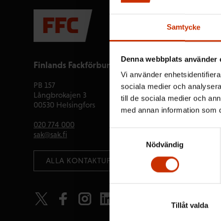
Samtycke
Denna webbplats använder 
Finlands Fackförbunds Centralorganisation FFC
Vi använder enhetsidentifierar
PB 157
sociala medier och analysera 
Långbrokajen 3
till de sociala medier och a
00530 Helsingfors
med annan information som du 
020 774 000
Samtyckesval
sak@sak.fi
Nödvändig
 ALLA KONTAKTUPPGIFTER
Tillåt valda