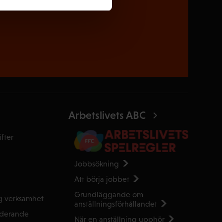
Arbetslivets ABC
fter
Jobbsökning
Att börja jobbet
Grundläggande om
g verksamhet
anställnings­förhållandet
uderande
När en anställning upphör