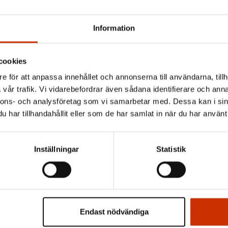
Information
Prenumerera
nyhetsbrev
cookies
e för att anpassa innehållet och annonserna till användarna, tillh
vår trafik. Vi vidarebefordrar även sådana identifierare och anna
(Obligato
Förnamn
nnons- och analysföretag som vi samarbetar med. Dessa kan i sin
har tillhandahållit eller som de har samlat in när du har använt 
(Obligat
Efternamn
(Obli
E-postadress
Inställningar
Statistik
På vilket språk vill 
SVENSKA
FINSKA
Endast nödvändiga
Jag godkänner att min
dataskyddsbeskrivnin