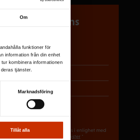
Om
 på Löntagarens
andahålla funktioner för
n information från din enhet
riskt)
 tur kombinera informationen
deras tjänster.
oriskt)
gatoriskt)
Marknadsföring
(Obligatoriskt)
du ha nyhetsbrevet?
(Obligatori
Tillåt alla
a uppgifter sparas och behandlas i enlighet med
gen för
FFC:s kommunikationsregister
*