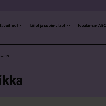
o
Tavoitteet
Liitot ja sopimukset
Työelämän ABC
Sivu 10
ikka