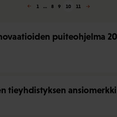
« Edellinen
1
…
8
9
10
11
Seuraava »
nnovaatioiden puiteohjelma 20
en tieyhdistyksen ansiomerkki