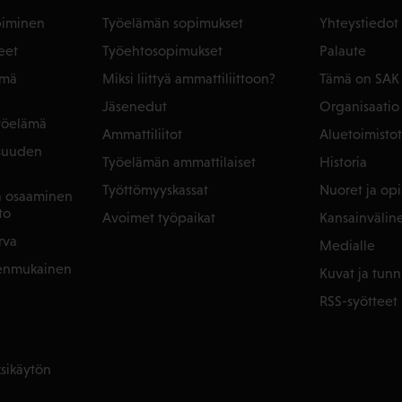
piminen
Työelämän sopimukset
Yhteystiedot
eet
Työehtosopimukset
Palaute
ämä
Miksi liittyä ammattiliittoon?
Tämä on SAK
Jäsenedut
Organisaatio
yöelämä
Ammattiliitot
Aluetoimistot
isuuden
Työelämän ammattilaiset
Historia
Työttömyyskassat
Nuoret ja opis
ja osaaminen
to
Avoimet työpaikat
Kansainvälin
rva
Medialle
denmukainen
Kuvat ja tunn
RSS-syötteet
sikäytön