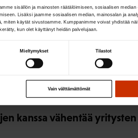
mme sisällön ja mainosten räätälöimiseen, sosiaalisen median
arssi
iseen. Lisäksi jaamme sosiaalisen median, mainosalan ja analy
, miten käytät sivustoamme. Kumppanimme voivat yhdistää näitä t
n kerätty, kun olet käyttänyt heidän palvelujaan.
Mieltymykset
Tilastot
itystä
Vain välttämättömät
ojen kanssa vähentää yritysten