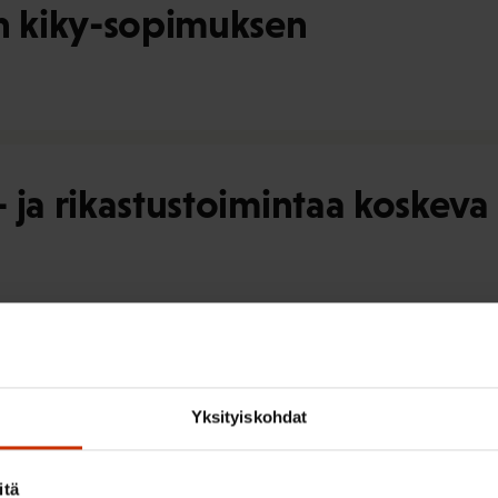
an kiky-sopimuksen
- ja rikastustoimintaa koskev
- ja rikastustoimintaa koskev
Yksityiskohdat
itä