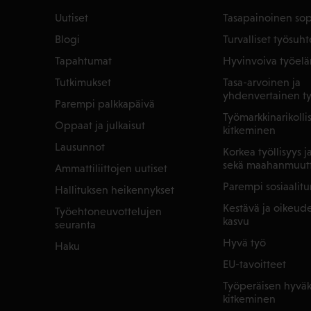
Uutiset
Tasapainoinen so
Blogi
Turvalliset työsuht
Tapahtumat
Hyvinvoiva työel
Tutkimukset
Tasa-arvoinen ja
yhdenvertainen t
Parempi palkkapäivä
Työmarkkinarikoll
Oppaat ja julkaisut
kitkeminen
Lausunnot
Korkea työllisyys 
sekä maahanmuut
Ammattiliittojen uutiset
Parempi sosiaalitu
Hallituksen heikennykset
Kestävä ja oikeu
Työehtoneuvottelujen
kasvu
seuranta
Hyvä työ
Haku
EU-tavoitteet
Työperäisen hyväk
kitkeminen