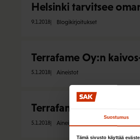
Helsinki tarvitsee om
9.1.2018
Blogikirjoitukset
Terrafame Oy:n kaivos
5.1.2018
Aineistot
Terrafame Oy:n kaivos
Suostumus
5.1.2018
Aineistot
Tämä sivusto käyttää eväste