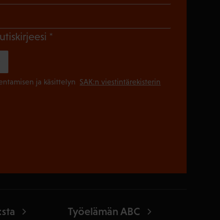
Pakollinen)
(Pakollinen)
utiskirjeesi
(Pakollinen
lentamisen ja käsittelyn
SAK:n viestintärekisterin
:sta
Työelämän ABC