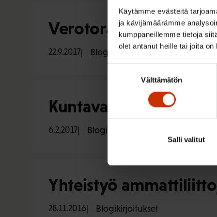
Käytämme evästeitä tarjoama
Verotorakoiden esiinm
ja kävijämäärämme analysoim
kumppaneillemme tietoja siitä
olet antanut heille tai joita o
22.9.2017
Blogikirjoitukset
Suostumuksen
Välttämätön
valinta
Kuntavaaleilla on merk
6.2.2017
Blogikirjoitukset
Salli valitut
Yhteistyö ammattiliitt
28.11.2016
Blogikirjoitukset