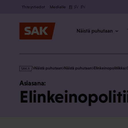
Secondary
Hyppää
Yhteystiedot
Medialle
FI
SV
EN
sisältöön
Päävalikk
Näistä puhutaan
s
Näistä puhutaan
Näistä puhutaan
Elinkeinopolitiikka
a
k
Asiasana:
·
Elinkeinopoliti
f
i