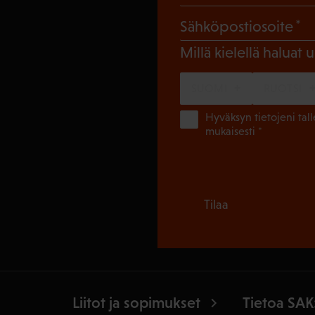
(
Sähköpostiosoite
Millä kielellä haluat u
SUOMI
RUOTSI
Hyväksyn tietojeni tal
mukaisesti *
Tilaa
Liitot ja sopimukset
Tietoa SAK