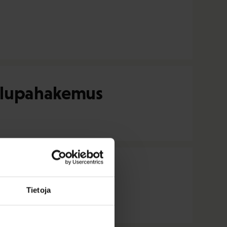
a lupahakemus
a lupahakemus
Tietoja