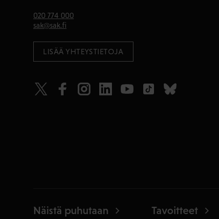
020 774 000
sak@sak.fi
LISÄÄ YHTEYSTIETOJA
Näistä puhutaan
Tavoitteet