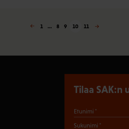
« Edellinen
1
…
8
9
10
11
Seuraava »
Tilaa SAK:n u
(Pakollinen
Etunimi
(Pakollin
Sukunimi