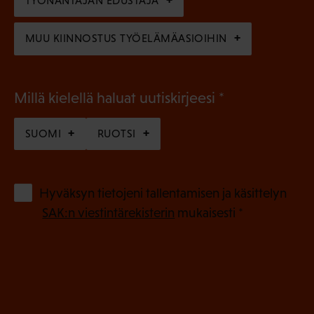
n
TYÖNANTAJAN EDUSTAJA
)
MUU KIINNOSTUS TYÖELÄMÄASIOIHIN
(
Millä kielellä haluat uutiskirjeesi
P
SUOMI
RUOTSI
a
k
o
(
Hyväksyn tietojeni tallentamisen ja käsittelyn
P
l
SAK:n viestintärekisterin
mukaisesti *
a
l
k
i
o
n
l
e
l