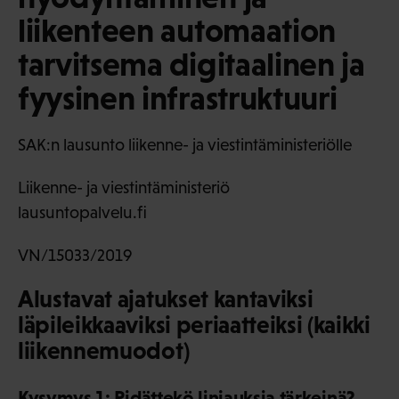
liikenteen automaation
tarvitsema digitaalinen ja
fyysinen infrastruktuuri
SAK:n lausunto liikenne- ja viestintäministeriölle
Liikenne- ja viestintäministeriö
lausuntopalvelu.fi
VN/15033/2019
Alustavat ajatukset kantaviksi
läpileikkaaviksi periaatteiksi (kaikki
liikennemuodot)
Kysymys 1: Pidättekö linjauksia tärkeinä?