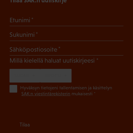
Tilaa SAK:n uutiskirje
(Pakollinen)
Etunimi
(Pakollinen)
Sukunimi
(Pakollinen)
Sähköpostiosoite
(Pakollinen)
Millä kielellä haluat uutiskirjeesi
SUOMI
RUOTSI
(Pa
Hyväksyn tietojeni tallentamisen ja käsittelyn
SAK:n viestintärekisterin
mukaisesti *
Tilaa