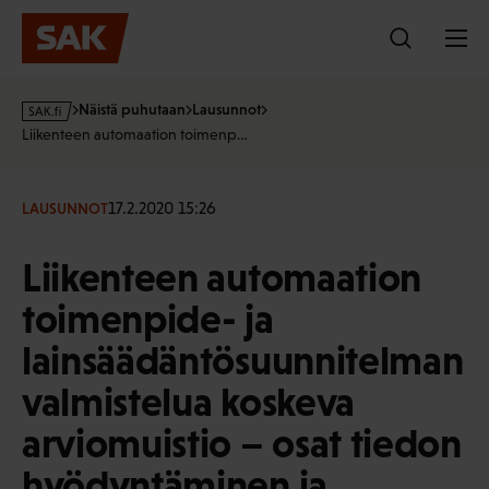
Hyppää
sisältöön
s
Näistä puhutaan
Lausunnot
a
Liikenteen automaation toimenp…
k
·
f
17.2.2020 15:26
LAUSUNNOT
i
Liikenteen automaation
toimenpide- ja
lainsäädäntösuunnitelman
valmistelua koskeva
arviomuistio – osat tiedon
hyödyntäminen ja