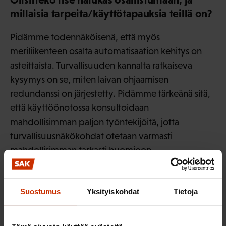
millaisia tarpeita/käyttötapauksia teillä on?
Pidämme todennäköisenä, että myös
meriliikenteen osalta automatisaation kehitys on
asteittaista. Turvallisuuden kannalta ratkaiseva
kysymys on se, miten laivan ohjaamisen
redundanssi on järjestetty. Pidämme tärkeänä sitä,
että käyttöönotossa konsultoidaan
mahdollisimman paljon työntekijöitä, jotta
turvallisuusnäkökohdat otetaan varmasti
mahdollisimman tarkasti huomioon.
Suomen Ammattiliittojen Keskusjärjestö SAK ry
Suostumus
Yksityiskohdat
Tietoja
LÖYDÄ LISÄÄ TÄMÄNKALTAISTA SISÄLTÖÄ: