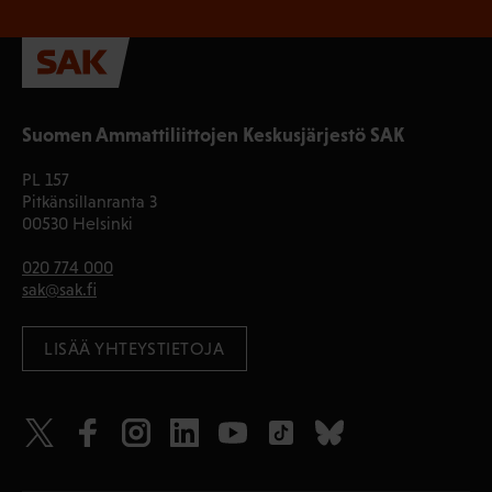
Suomen Ammattiliittojen Keskusjärjestö SAK
PL 157
Pitkänsillanranta 3
00530 Helsinki
020 774 000
sak@sak.fi
LISÄÄ YHTEYSTIETOJA