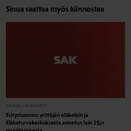
Sinua saattaa myös kiinnostaa
5.8.2026
LAUSUNNOT
Esitysluonnos yrittäjän eläkelain ja
Eläketurvakeskuksesta annetun lain 2 §:n
muuttamisesta