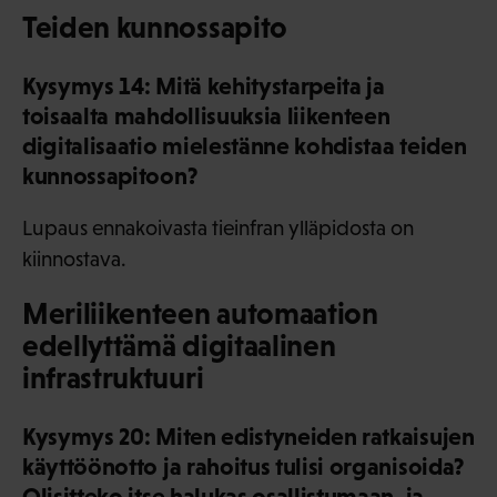
Teiden kunnossapito
Kysymys 14: Mitä kehitystarpeita ja
toisaalta mahdollisuuksia liikenteen
digitalisaatio mielestänne kohdistaa teiden
kunnossapitoon?
Lupaus ennakoivasta tieinfran ylläpidosta on
kiinnostava.
Meriliikenteen automaation
edellyttämä digitaalinen
infrastruktuuri
Kysymys 20: Miten edistyneiden ratkaisujen
käyttöönotto ja rahoitus tulisi organisoida?
Olisitteko itse halukas osallistumaan, ja