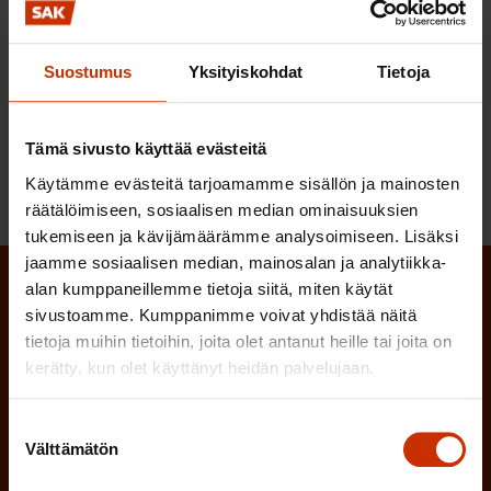
SAK:n historia
Suostumus
Yksityiskohdat
Tietoja
9.12.2013
Aineistot
Tämä sivusto käyttää evästeitä
« Edellinen
1
2
3
4
Käytämme evästeitä tarjoamamme sisällön ja mainosten
räätälöimiseen, sosiaalisen median ominaisuuksien
tukemiseen ja kävijämäärämme analysoimiseen. Lisäksi
jaamme sosiaalisen median, mainosalan ja analytiikka-
alan kumppaneillemme tietoja siitä, miten käytät
Tilaa SAK:n uutiskirje
sivustoamme. Kumppanimme voivat yhdistää näitä
tietoja muihin tietoihin, joita olet antanut heille tai joita on
(Pakollinen)
Etunimi
kerätty, kun olet käyttänyt heidän palvelujaan.
(Pakollinen)
Sukunimi
Suostumuksen
Välttämätön
valinta
(Pakollinen)
Sähköpostiosoite