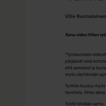
Ville Ruotsalainen
Katso video Villen ty
”Työskentelen etähoit
pärjäävät vielä koton
että aamiaiset ja lou
myös näyttämään aptee
Työhön kuuluu myös on
tavoiteta. Sitten alka
Työtä tehdään aamu- j