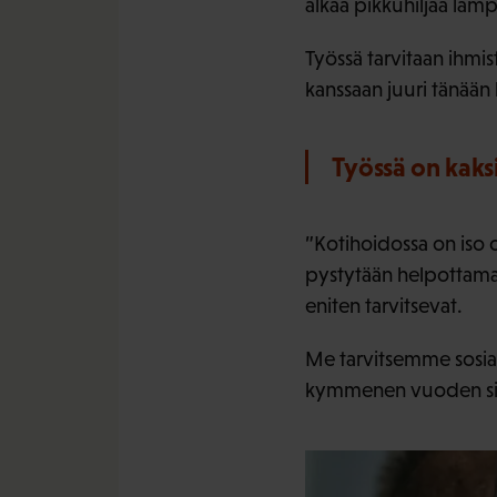
alkaa pikkuhiljaa läm
Työssä tarvitaan ihmis
kanssaan juuri tänään
Työssä on kaksi
”Kotihoidossa on iso 
pystytään helpottamaan
eniten tarvitsevat.
Me tarvitsemme sosiaa
kymmenen vuoden sisää