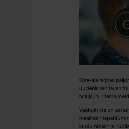
Sote-ala tarjoaa paljo
uudenlaisen tavan tulla
hajuja, niin tämä meidä
Vanhuksissa on parasta
maailman tapahtumista
kuulumisiaan ja huoli