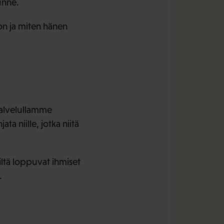
unne.
 on ja miten hänen
palvelullamme
a niille, jotka niitä
iltä loppuvat ihmiset
.