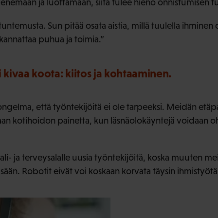
penemään ja luottamaan, siitä tulee hieno onnistumisen t
tuntemusta. Sun pitää osata aistia, millä tuulella ihminen
 kannattaa puhua ja toimia.”
 kivaa koota: kiitos ja kohtaaminen.
ongelma, että työntekijöitä ei ole tarpeeksi. Meidän etä
 kotihoidon painetta, kun läsnäolokäyntejä voidaan ohjat
li- ja terveysalalle uusia työntekijöitä, koska muuten me
n. Robotit eivät voi koskaan korvata täysin ihmistyötä