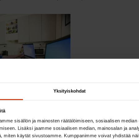
Yksityiskohdat
itä
puheluita varten käytössään tabletti. Otan yhteyden päiv
mme sisällön ja mainosten räätälöimiseen, sosiaalisen median
eillä on muutaman kerran viikossa ryhmätapaamisia, jos
iseen. Lisäksi jaamme sosiaalisen median, mainosalan ja analy
ksellä: on visailu-, musiikki- tai jumpparyhmiä, ja jokai
, miten käytät sivustoamme. Kumppanimme voivat yhdistää näitä t