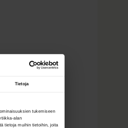
Tietoja
ittäin noin 25
 ominaisuuksien tukemiseen
sa he näkevät myös
tiikka-alan
sessa on mukana 5–6
ietoja muihin tietoihin, joita