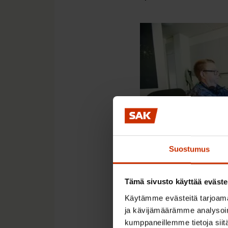
Suostumus
Tämä sivusto käyttää eväste
”Vanhuksilla on video
Käytämme evästeitä tarjoama
vanhukseen. Lisäksi m
ja kävijämäärämme analysoim
toisiaan ruudun välity
kumppaneillemme tietoja siitä