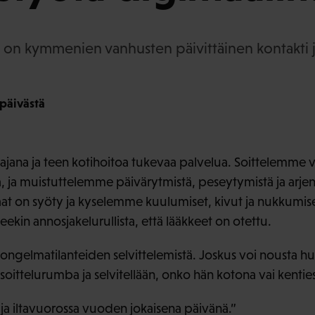
on kymmenien vanhusten päivittäinen kontakti ja
öpäivästä
ajana ja teen kotihoitoa tukevaa palvelua. Soittelemme va
a, ja muistuttelemme päivärytmistä, peseytymistä ja arje
naat on syöty ja kyselemme kuulumiset, kivut ja nukkum
kin annosjakelurullista, että lääkkeet on otettu.
gelmatilanteiden selvittelemistä. Joskus voi nousta huoli
a soittelurumba ja selvitellään, onko hän kotona vai kentie
a iltavuorossa vuoden jokaisena päivänä.”