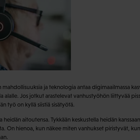
n mahdollisuuksia ja teknologia antaa digimaailmassa kasv
 alalle. Jos jotkut arastelevat vanhustyöhön liittyvää pissa
n työ on kyllä siistiä sisätyötä.
 heidän aitoutensa. Tykkään keskustella heidän kanssaan v
. On hienoa, kun näkee miten vanhukset piristyvät, kun
aan.