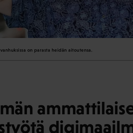
 vanhuksissa on parasta heidän aitoutensa.
män ammattilaise
työtä digimaail