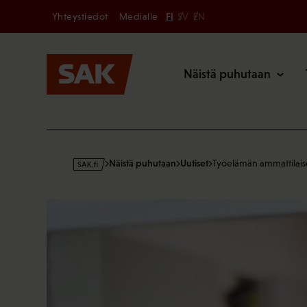
Secondary
Hyppää
Yhteystiedot
Medialle
FI
SV
EN
sisältöön
Päävalikk
Näistä puhutaan
s
Näistä puhutaan
Uutiset
Työelämän ammattilais
a
k
·
f
i