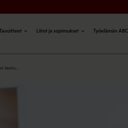
o
Tavoitteet
Liitot ja sopimukset
Työelämän ABC
et: Vanhu…