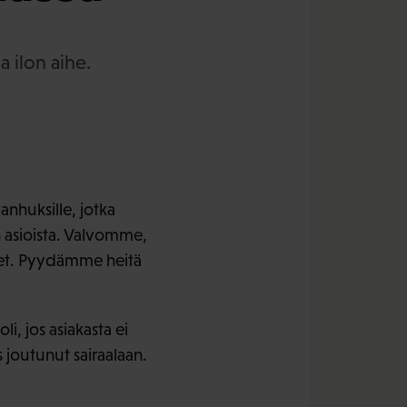
 ilon aihe.
nhuksille, jotka
n asioista. Valvomme,
iset. Pyydämme heitä
, jos asiakasta ei
s joutunut sairaalaan.