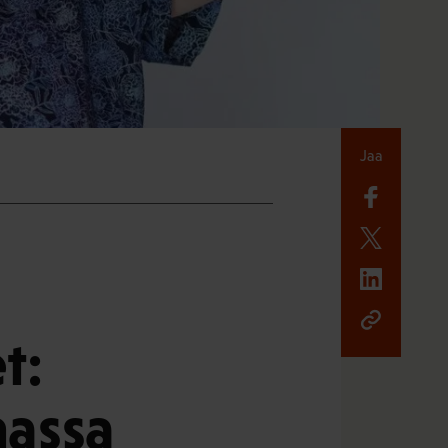
Jaa
t:
massa