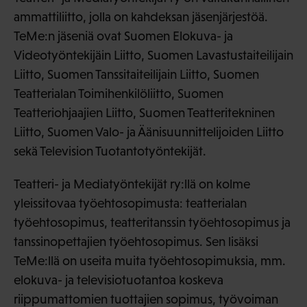
ammattiliitto, jolla on kahdeksan jäsenjärjestöä.
TeMe:n jäseniä ovat Suomen Elokuva- ja
Videotyöntekijäin Liitto, Suomen Lavastustaiteilijain
Liitto, Suomen Tanssitaiteilijain Liitto, Suomen
Teatterialan Toimihenkilöliitto, Suomen
Teatteriohjaajien Liitto, Suomen Teatteritekninen
Liitto, Suomen Valo- ja Äänisuunnittelijoiden Liitto
sekä Television Tuotantotyöntekijät.
Teatteri- ja Mediatyöntekijät ry:llä on kolme
yleissitovaa työehtosopimusta: teatterialan
työehtosopimus, teatteritanssin työehtosopimus ja
tanssinopettajien työehtosopimus. Sen lisäksi
TeMe:llä on useita muita työehtosopimuksia, mm.
elokuva- ja televisiotuotantoa koskeva
riippumattomien tuottajien sopimus, työvoiman