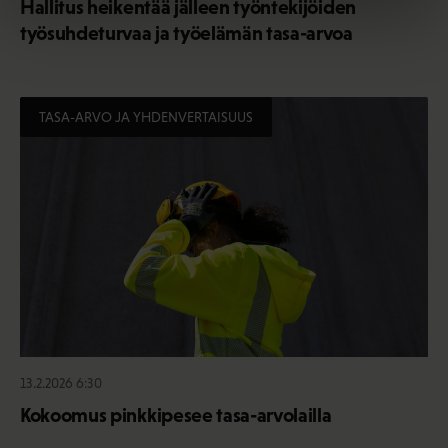
Hallitus heikentää jälleen työntekijöiden
työsuhdeturvaa ja työelämän tasa-arvoa
TASA-ARVO JA YHDENVERTAISUUS
13.2.2026 6:30
Kokoomus pinkkipesee tasa-arvolailla