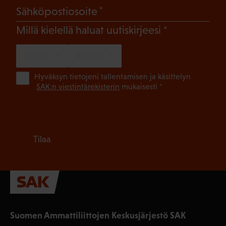
(Pakollinen)
Sähköpostiosoite
(Pakollinen)
Millä kielellä haluat uutiskirjeesi
SUOMI
RUOTSI
(Pa
Hyväksyn tietojeni tallentamisen ja käsittelyn
SAK:n viestintärekisterin
mukaisesti *
Tilaa
Suomen Ammattiliittojen Keskusjärjestö SAK