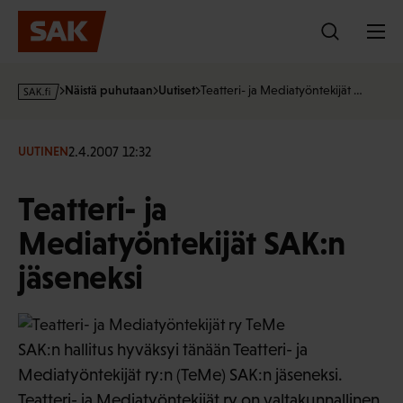
Hyppää
sisältöön
s
Näistä puhutaan
Uutiset
Teatteri- ja Mediatyöntekijät …
a
k
·
2.4.2007 12:32
UUTINEN
f
i
Teatteri- ja
Mediatyöntekijät SAK:n
jäseneksi
SAK:n hallitus hyväksyi tänään Teatteri- ja
Mediatyöntekijät ry:n (TeMe) SAK:n jäseneksi.
Teatteri- ja Mediatyöntekijät ry on valtakunnallinen