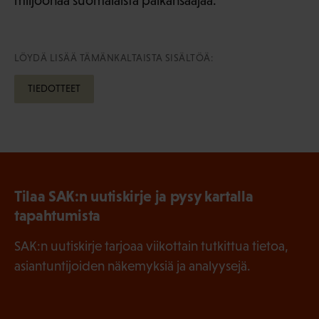
miljoonaa suomalaista palkansaajaa.
LÖYDÄ LISÄÄ TÄMÄNKALTAISTA SISÄLTÖÄ:
TIEDOTTEET
Tilaa SAK:n uutiskirje ja pysy kartalla
tapahtumista
SAK:n uutiskirje tarjoaa viikottain tutkittua tietoa,
asiantuntijoiden näkemyksiä ja analyysejä.