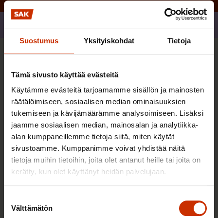
Jaa
Suostumus
Yksityiskohdat
Tietoja
Sinua saattaa myös kiinnostaa
Tämä sivusto käyttää evästeitä
Käytämme evästeitä tarjoamamme sisällön ja mainosten
TASA-ARVO JA YHDENVERTAISUUS
räätälöimiseen, sosiaalisen median ominaisuuksien
tukemiseen ja kävijämäärämme analysoimiseen. Lisäksi
jaamme sosiaalisen median, mainosalan ja analytiikka-
alan kumppaneillemme tietoja siitä, miten käytät
sivustoamme. Kumppanimme voivat yhdistää näitä
tietoja muihin tietoihin, joita olet antanut heille tai joita on
kerätty, kun olet käyttänyt heidän palvelujaan.
Suostumuksen
Välttämätön
valinta