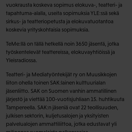
vuokrausta koskeva sopimus elokuva-, teatteri- ja
tapahtuma-alalla, useita sopimuksia YLE:ssä sekä
sirkus- ja teatteriopetusta ja elokuvatuotantoa
koskevia yrityskohtaisia sopimuksia.
TeMe:llä on tällä hetkellä noin 3650 jäsentä, jotka
työskentelevät teattereissa, elokuvayhtiöissä ja
Yleisradiossa.
Teatteri- ja Mediatyöntekijät ry on Muusikkojen
liiton ohella toinen SAK:lainen kulttuurialan
jäsenliitto. SAK on Suomen vanhin ammatillinen
järjestö ja viettää 100-vuotisjuhliaan 15. huhtikuuta
Tampereella. SAK:n jäseniä ovat 22 teollisuuden,
julkisen sektorin, kuljetusalojen ja yksityisten
palvelualojen ammattiliittoa, jotka edustavat yli