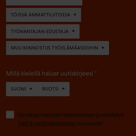
i
n
n
)
TÖISSÄ AMMATTILIITOSSA
e
n
TYÖNANTAJAN EDUSTAJA
)
MUU KIINNOSTUS TYÖELÄMÄASIOIHIN
(
Millä kielellä haluat uutiskirjeesi
P
SUOMI
RUOTSI
a
k
o
(
Hyväksyn tietojeni tallentamisen ja käsittelyn
P
l
SAK:n viestintärekisterin
mukaisesti *
a
l