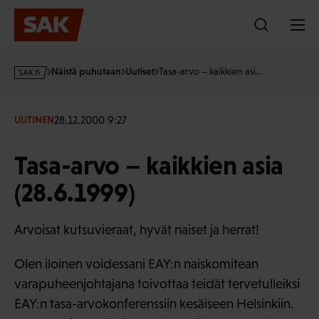
Hyppää
sisältöön
s
Näistä puhutaan
Uutiset
Tasa-arvo – kaikkien asi…
a
k
·
28.12.2000 9:27
UUTINEN
f
i
Tasa-arvo – kaikkien asia
(28.6.1999)
Arvoisat kutsuvieraat, hyvät naiset ja herrat!
Olen iloinen voidessani EAY:n naiskomitean
varapuheenjohtajana toivottaa teidät tervetulleiksi
EAY:n tasa-arvokonferenssiin kesäiseen Helsinkiin.