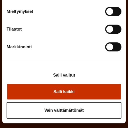
k
i
o
Mieltymykset
n
l
e
l
Tilastot
i
n
n
)
Markkinointi
e
n
)
Salli valitut
Salli kaikki
Tilaa
Vain välttämättömät