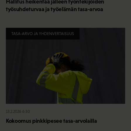
Hallitus heikentää jälleen työntekijöiden
työsuhdeturvaa ja työelämän tasa-arvoa
TASA-ARVO JA YHDENVERTAISUUS
13.2.2026 6:30
Kokoomus pinkkipesee tasa-arvolailla