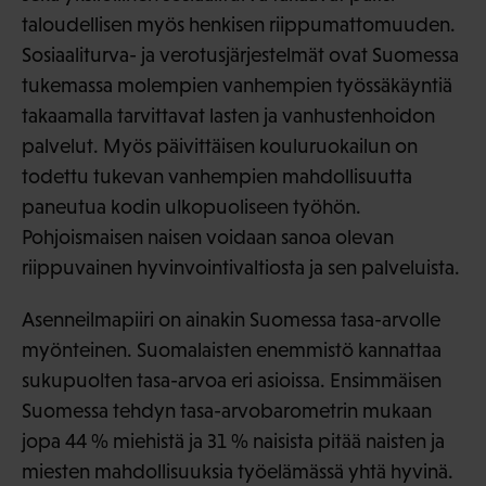
taloudellisen myös henkisen riippumattomuuden.
Sosiaaliturva- ja verotusjärjestelmät ovat Suomessa
tukemassa molempien vanhempien työssäkäyntiä
takaamalla tarvittavat lasten ja vanhustenhoidon
palvelut. Myös päivittäisen kouluruokailun on
todettu tukevan vanhempien mahdollisuutta
paneutua kodin ulkopuoliseen työhön.
Pohjoismaisen naisen voidaan sanoa olevan
riippuvainen hyvinvointivaltiosta ja sen palveluista.
Asenneilmapiiri on ainakin Suomessa tasa-arvolle
myönteinen. Suomalaisten enemmistö kannattaa
sukupuolten tasa-arvoa eri asioissa. Ensimmäisen
Suomessa tehdyn tasa-arvobarometrin mukaan
jopa 44 % miehistä ja 31 % naisista pitää naisten ja
miesten mahdollisuuksia työelämässä yhtä hyvinä.