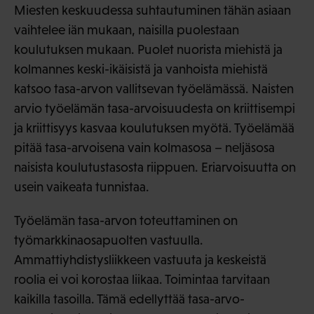
Miesten keskuudessa suhtautuminen tähän asiaan
vaihtelee iän mukaan, naisilla puolestaan
koulutuksen mukaan. Puolet nuorista miehistä ja
kolmannes keski-ikäisistä ja vanhoista miehistä
katsoo tasa-arvon vallitsevan työelämässä. Naisten
arvio työelämän tasa-arvoisuudesta on kriittisempi
ja kriittisyys kasvaa koulutuksen myötä. Työelämää
pitää tasa-arvoisena vain kolmasosa – neljäsosa
naisista koulutustasosta riippuen. Eriarvoisuutta on
usein vaikeata tunnistaa.
Työelämän tasa-arvon toteuttaminen on
työmarkkinaosapuolten vastuulla.
Ammattiyhdistysliikkeen vastuuta ja keskeistä
roolia ei voi korostaa liikaa. Toimintaa tarvitaan
kaikilla tasoilla. Tämä edellyttää tasa-arvo-