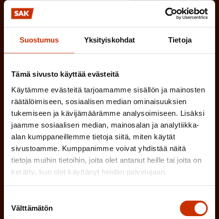
i
n
n
)
TÖISSÄ AMMATTILIITOSSA
e
Suostumus
Yksityiskohdat
Tietoja
n
TYÖNANTAJAN EDUSTAJA
)
Tämä sivusto käyttää evästeitä
MUU KIINNOSTUS TYÖELÄMÄASIOIHIN
Käytämme evästeitä tarjoamamme sisällön ja mainosten
räätälöimiseen, sosiaalisen median ominaisuuksien
tukemiseen ja kävijämäärämme analysoimiseen. Lisäksi
(
Millä kielellä haluat uutiskirjeesi
jaamme sosiaalisen median, mainosalan ja analytiikka-
P
alan kumppaneillemme tietoja siitä, miten käytät
SUOMI
RUOTSI
a
sivustoamme. Kumppanimme voivat yhdistää näitä
tietoja muihin tietoihin, joita olet antanut heille tai joita on
k
kerätty, kun olet käyttänyt heidän palvelujaan.
o
(
Hyväksyn tietojeni tallentamisen ja käsittelyn
P
l
SAK:n viestintärekisterin
mukaisesti *
Suostumuksen
a
Välttämätön
valinta
l