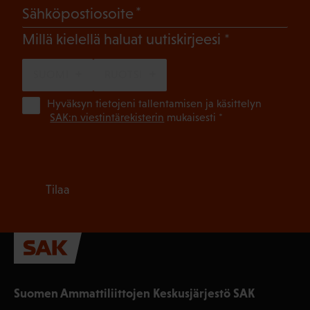
(Pakollinen)
Sähköpostiosoite
(Pakollinen)
Millä kielellä haluat uutiskirjeesi
SUOMI
RUOTSI
(Pa
Hyväksyn tietojeni tallentamisen ja käsittelyn
SAK:n viestintärekisterin
mukaisesti *
Tilaa
Suomen Ammattiliittojen Keskusjärjestö SAK