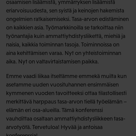
osaamisen lisäämistä, ymmärryksen lisäämistä
eriarvoisuudesta, sen syistä ja keinojen hakemista
ongelmien ratkaisemiseksi. Tasa-arvon edistäminen
on kaikkien asia. Työmarkkinoilla se tarkoittaa niin
työnantajia kuin ammattiyhdistysliikettä, miehiä ja
naisia, kaikkia toiminnan tasoja. Toiminnoissa on
aina kehittämisen varaa. Nyt on yhteistoiminnan
aika. Nyt on valtavirtaistamisen paikka.
Emme vaadi liikaa itseltämme emmekä muilta kun
asetamme uuden vuosituhannen ensimmäisen
kymmenen vuoden tavoitteeksi ottaa tilastollisesti
merkittävä harppaus tasa-arvon tiellä työelämän –
elämän eri osa-alueilla. Tämä konferenssi
vauhdittaa osaltaan ammattiyhdistysliikkeen tasa-
arvotyötä. Tervetuloa! Hyvää ja antoisaa
konferenssia!