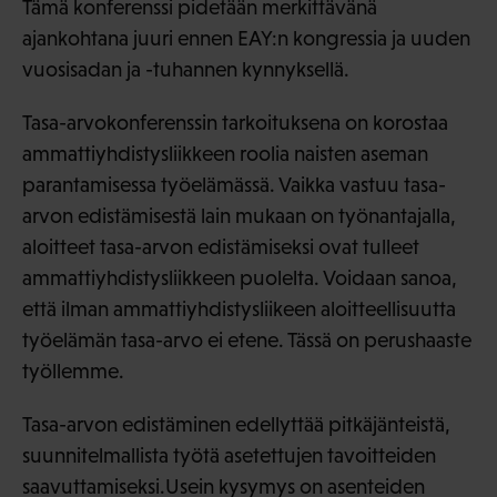
Tämä konferenssi pidetään merkittävänä
ajankohtana juuri ennen EAY:n kongressia ja uuden
vuosisadan ja -tuhannen kynnyksellä.
Tasa-arvokonferenssin tarkoituksena on korostaa
ammattiyhdistysliikkeen roolia naisten aseman
parantamisessa työelämässä. Vaikka vastuu tasa-
arvon edistämisestä lain mukaan on työnantajalla,
aloitteet tasa-arvon edistämiseksi ovat tulleet
ammattiyhdistysliikkeen puolelta. Voidaan sanoa,
että ilman ammattiyhdistysliikeen aloitteellisuutta
työelämän tasa-arvo ei etene. Tässä on perushaaste
työllemme.
Tasa-arvon edistäminen edellyttää pitkäjänteistä,
suunnitelmallista työtä asetettujen tavoitteiden
saavuttamiseksi.Usein kysymys on asenteiden