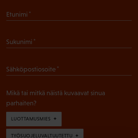
(
Etunimi
P
a
(
Sukunimi
k
P
o
a
l
(
Sähköpostiosoite
k
l
P
o
i
a
l
Mikä tai mitkä näistä kuvaavat sinua
n
k
l
parhaiten?
e
o
i
n
l
LUOTTAMUSMIES
n
)
l
e
TYÖSUOJELUVALTUUTETTU