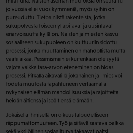
mitattuna. Naisten aseman muutoksia on seurattu
jo vuosia ellei vuosikymmeniä, myös syihin on
pureuduttu. Tietoa niistä rakenteista, jotka
sukupolvesta toiseen ylläpitävät ja uusintavat
eriarvoisuutta kyllä on. Naisten ja miesten kasvu
sosiaaliseen sukupuoleen on kulttuuriin sidottu
prosessi, jonka muuttaminen on mahdollista mutta
vaatii aikaa. Pessimismiiin ei kuitenkaan ole syytä
vajota vaikka tasa-arvon eteneminen on hidas
prosessi. Pitkällä aikavälillä jokanainen ja -mies voi
todeta muutosta tapahtuneen vertaamalla
nykynaisen elämän mahdollisuuksia ja rajoitteita
heidän äitiensä ja isoäitiensä elämään.
Jokaisella ihmisellä on oikeus taloudelliseen
riippumattomuuteen. Työ ja siitävä saatava palkka
sekä yksilöllinen sosiaaliturva takaavat paitsi