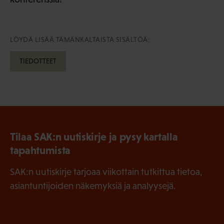
LÖYDÄ LISÄÄ TÄMÄNKALTAISTA SISÄLTÖÄ:
TIEDOTTEET
Tilaa SAK:n uutiskirje ja pysy kartalla
tapahtumista
SAK:n uutiskirje tarjoaa viikottain tutkittua tietoa,
asiantuntijoiden näkemyksiä ja analyysejä.