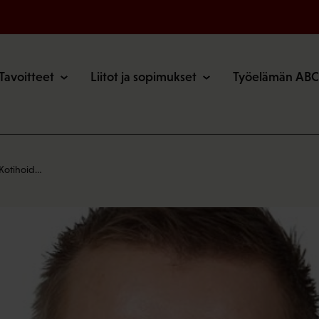
o
Tavoitteet
Liitot ja sopimukset
Työelämän ABC
 Kotihoid…