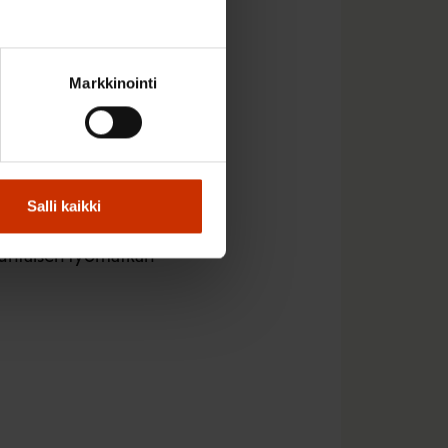
otuksen vaikutus jää
Markkinointi
työmatka yhteen
yömatkaa koskeva 80
0 kilometriä ja kestää
Salli kaikki
ka siis Tampereelta
uuntaisen työmatkan