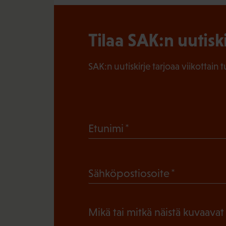
Tilaa SAK:n uutisk
SAK:n uutiskirje tarjoaa viikottain 
(
Etunimi
P
a
(
Sähköpostiosoite
k
P
o
a
l
Mikä tai mitkä näistä kuvaavat
k