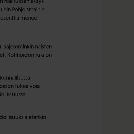
hallituksen esitys
ihin Pohjoismaihin
prosenttia menee
u laajemminkin naisten
et. Kotihoidon tuki on
a
.
kunnallisessa
oidon tukea voisi
ään. Muussa
ollisuuksia etenkin