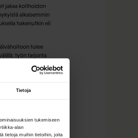
set jakaa kotihoidon
nykyistä aikaisemmin
tuksella hakenutkin eli
päivähoitoon tulee
illä: työn tarjonta
ontaa lisäämällä tämä
Tietoja
utus
 ominaisuuksien tukemiseen
tiikka-alan
ietoja muihin tietoihin, joita
aa koskevaan