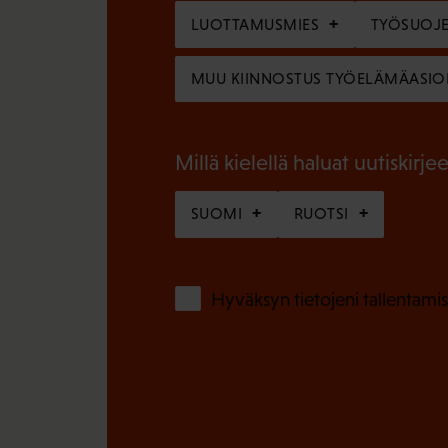
l
o
LUOTTAMUSMIES
TYÖSUOJE
i
l
n
MUU KIINNOSTUS TYÖELÄMÄASIO
l
e
i
n
n
Millä kielellä haluat uutiskirjee
)
e
SUOMI
RUOTSI
n
)
Hyväksyn tietojeni tallentamis