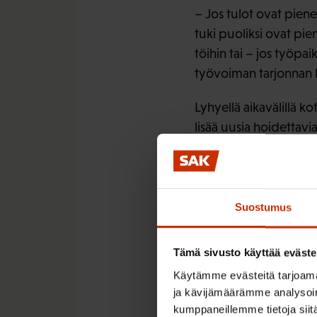
– Jos tulot ovat piene
tuki puoliksi ovat pi
töihin tai – jos työpai
työvoiman tarjonnan l
Lyhyellä aikavälillä k
lisää uusia hoidettav
lisääntyy ja ihmiset työ
– Toisena puolena on s
homma ei ratkea, Rahk
Suostumus
Työmatkaa 
Tämä sivusto käyttää eväste
vähäinen
Käytämme evästeitä tarjoama
ja kävijämäärämme analysoim
kumppaneillemme tietoja siitä
Ajantasan haastattelu