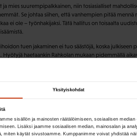
t ja mies suurempipalkkainen, niin tosiasialliset mahdolli
enemmät. Se johtaa siihen, että vanhempien pitää mennä 
kkaa ei ole – työnhakijaksi. Tätä hallitus on toisaalta uudis
isäämistä.
otihoidon tuen jakaminen ei tuo säästöjä, koska julkiseen 
ia. Hyötyjä haetaankin Rahkolan mukaan pidemmällä aikaväl
llistyvät.
e, että pitää olla myös työpaikkoja, pelkästään työn tarj
ola kuitenkin muistuttaa.
Yksityiskohdat
koskevan lakimuutoksen vaik
itä
mme sisällön ja mainosten räätälöimiseen, sosiaalisen median
iseen. Lisäksi jaamme sosiaalisen median, mainosalan ja analy
, miten käytät sivustoamme. Kumppanimme voivat yhdistää näitä t
ssa Joonas Rahkola otti kantaa myös hallituksen työmatk