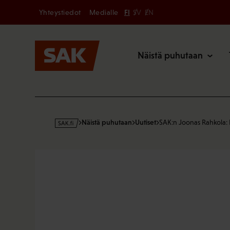
Secondary
Hyppää
Yhteystiedot
Medialle
FI
SV
EN
sisältöön
Päävalikk
Näistä puhutaan
s
Näistä puhutaan
Uutiset
SAK:n Joonas Rahkola:
a
k
·
f
i