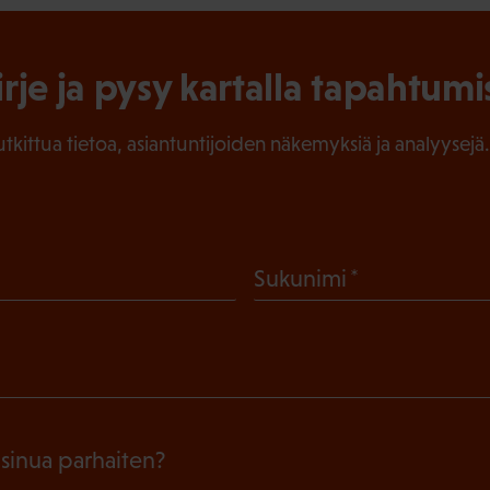
irje ja pysy kartalla tapahtumi
tutkittua tietoa, asiantuntijoiden näkemyksiä ja analyysejä.
(
Sukunimi
P
a
k
o
l
 sinua parhaiten?