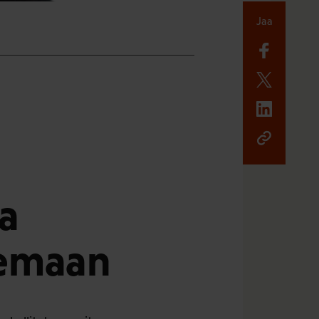
Jaa
aa
semaan