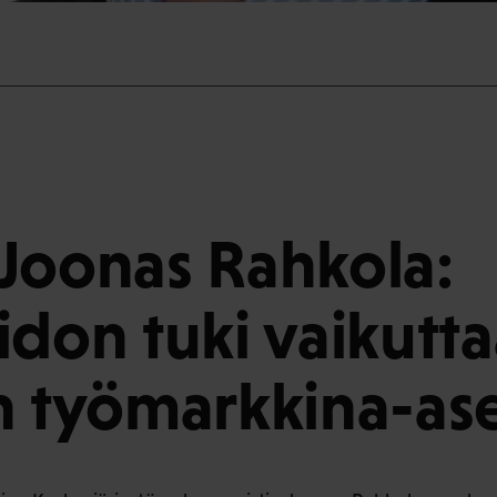
Joonas Rahkola:
idon tuki vaikutt
n työmarkkina-a