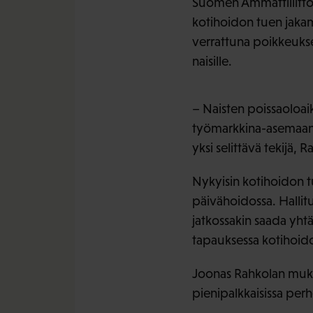
Suomen Ammattiliittoj
kotihoidon tuen jaka
verrattuna poikkeukse
naisille.
– Naisten poissaoloai
työmarkkina-asemaan s
yksi selittävä tekijä, 
Nykyisin kotihoidon tu
päivähoidossa. Hallit
jatkossakin saada yht
tapauksessa kotihoido
Joonas Rahkolan mukaa
pienipalkkaisissa perh