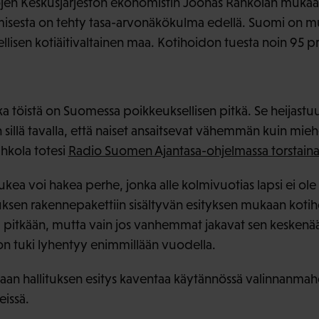
en Keskusjärjestön ekonomistin Joonas Rahkolan mukaan 
misesta on tehty tasa-arvonäkökulma edellä. Suomi on mu
llisen kotiäitivaltainen maa. Kotihoidon tuesta noin 95 
ka töistä on Suomessa poikkeuksellisen pitkä. Se heijastu
illä tavalla, että naiset ansaitsevat vähemmän kuin mieh
Rahkola totesi
Radio Suomen Ajantasa-ohjelmassa torstain
kea voi hakea perhe, jonka alle kolmivuotias lapsi ei ole 
uksen rakennepakettiin sisältyvän esityksen mukaan kotih
ä pitkään, mutta vain jos vanhemmat jakavat sen kesken
n tuki lyhentyy enimmillään vuodella.
n hallituksen esitys kaventaa käytännössä valinnanmahd
eissä.