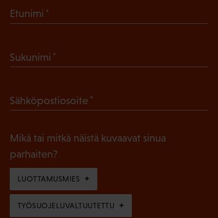
(
Etunimi
P
a
(
Sukunimi
k
P
o
a
l
(
Sähköpostiosoite
k
l
P
o
i
a
l
Mikä tai mitkä näistä kuvaavat sinua
n
k
l
parhaiten?
e
o
i
n
l
LUOTTAMUSMIES
n
)
l
e
TYÖSUOJELUVALTUUTETTU
i
n