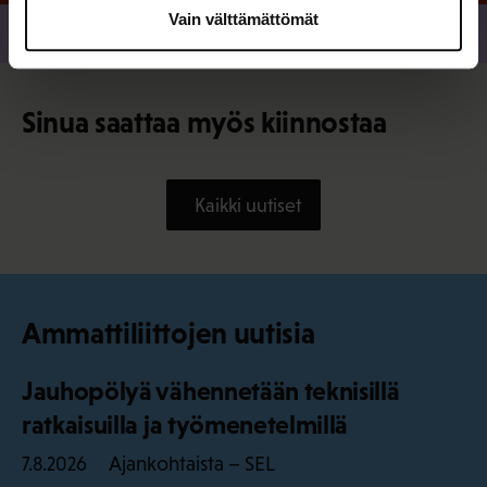
Vain välttämättömät
Jaa
Sinua saattaa myös kiinnostaa
Kaikki uutiset
Ammattiliittojen uutisia
Jauhopölyä vähennetään teknisillä
ratkaisuilla ja työmenetelmillä
Ajankohtaista – SEL
7.8.2026