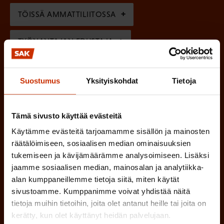
n
)
TÖISSÄ AMMATTILIITOSSA
e
n
TYÖNANTAJAN EDUSTAJA
)
MUU KIINNOSTUS TYÖELÄMÄASIOIHIN
Suostumus
Yksityiskohdat
Tietoja
(
Millä kielellä haluat uutiskirjeesi
Tämä sivusto käyttää evästeitä
P
Käytämme evästeitä tarjoamamme sisällön ja mainosten
SUOMI
RUOTSI
a
räätälöimiseen, sosiaalisen median ominaisuuksien
tukemiseen ja kävijämäärämme analysoimiseen. Lisäksi
k
jaamme sosiaalisen median, mainosalan ja analytiikka-
o
(
Hyväksyn tietojeni tallentamisen ja käsittelyn
alan kumppaneillemme tietoja siitä, miten käytät
P
l
sivustoamme. Kumppanimme voivat yhdistää näitä
SAK:n viestintärekisterin
mukaisesti *
tietoja muihin tietoihin, joita olet antanut heille tai joita on
a
l
kerätty, kun olet käyttänyt heidän palvelujaan.
k