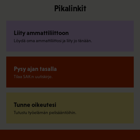
Pikalinkit
Liity ammattiliittoon
Löydä oma ammattiliittosi ja liity jo tänään.
Pysy ajan tasalla
Tilaa SAK:n uutiskirje.
Tunne oikeutesi
Tutustu työelämän pelisääntöihin.