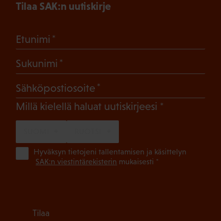
Tilaa SAK:n uutiskirje
(Pakollinen)
Etunimi
(Pakollinen)
Sukunimi
(Pakollinen)
Sähköpostiosoite
(Pakollinen)
Millä kielellä haluat uutiskirjeesi
SUOMI
RUOTSI
(Pa
Hyväksyn tietojeni tallentamisen ja käsittelyn
SAK:n viestintärekisterin
mukaisesti *
Tilaa