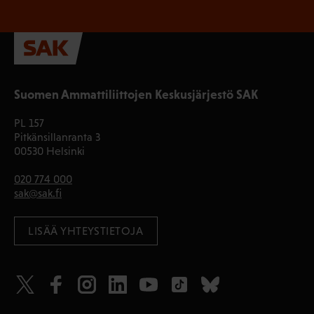
Suomen Ammattiliittojen Keskusjärjestö SAK
PL 157
Pitkänsillanranta 3
00530 Helsinki
020 774 000
sak@sak.fi
LISÄÄ YHTEYSTIETOJA