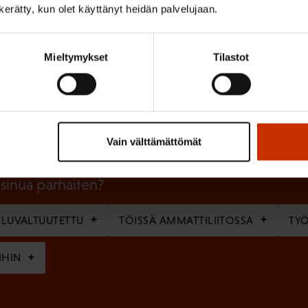
n kerätty, kun olet käyttänyt heidän palvelujaan.
Mieltymykset
Tilastot
(
Sukunimi
P
a
k
Vain välttämättömät
o
l
 sinua parhaiten?
l
LUVALTUUTETTU
TÖISSÄ AMMATTILIITOSSA
TY
i
n
IHIN
e
n