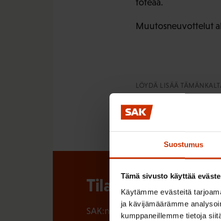
toteaa.
Muutosneuvottelut alk
LÖYDÄ LISÄÄ TÄMÄNKALTA
HALLINTO
TIEDOT
Suostumus
Tämä sivusto käyttää eväste
Tilaa SAK:n uutisk
Käytämme evästeitä tarjoama
ja kävijämäärämme analysoim
SAK:n uutiskirje tarjoaa viikottain 
kumppaneillemme tietoja siitä