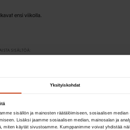
avat ensi viikolla.
ISTA SISÄLTÖÄ:
TEET
YHTEISTOIMINTA
Yksityiskohdat
itä
irje ja pysy kartalla tapahtumi
mme sisällön ja mainosten räätälöimiseen, sosiaalisen median
iseen. Lisäksi jaamme sosiaalisen median, mainosalan ja analy
tutkittua tietoa, asiantuntijoiden näkemyksiä ja analyysejä.
, miten käytät sivustoamme. Kumppanimme voivat yhdistää näitä t