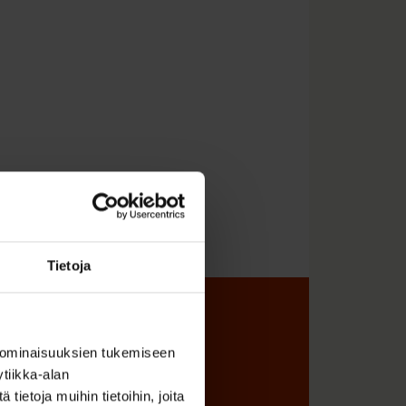
Tietoja
sta
 ominaisuuksien tukemiseen
tiikka-alan
ietoja muihin tietoihin, joita