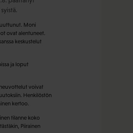
.8. päättänyt
syistä.
 muuttunut. Moni
ot ovat alentuneet.
kanssa keskustelut
issa ja loput
neuvottelut voivat
uutoksiin. Henkilöstön
inen kertoo.
inen tilanne koko
ästäkin, Piirainen