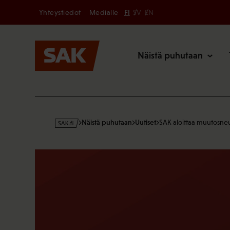
Secondary
Hyppää
Yhteystiedot
Medialle
FI
SV
EN
sisältöön
Päävalikk
Näistä puhutaan
s
Näistä puhutaan
Uutiset
SAK aloittaa muutosneu
a
k
·
f
i