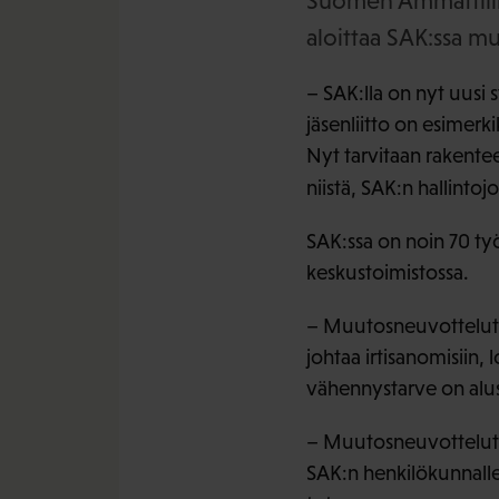
Suomen Ammattiliit
aloittaa SAK:ssa mu
– SAK:lla on nyt uusi
jäsenliitto on esimer
Nyt tarvitaan rakentee
niistä, SAK:n hallintoj
SAK:ssa on noin 70 työ
keskustoimistossa.
– Muutosneuvottelut k
johtaa irtisanomisiin
vähennystarve on alus
– Muutosneuvottelut, 
SAK:n henkilökunnalle.