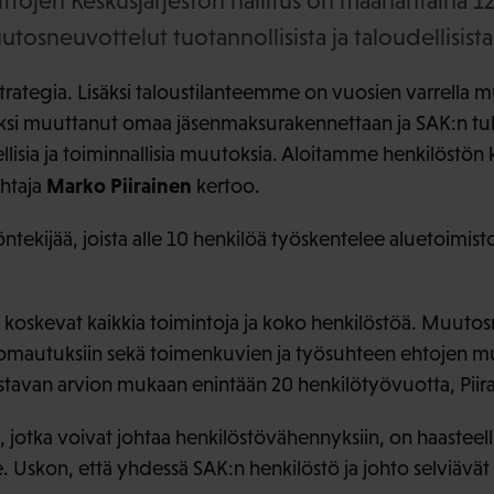
tojen Keskusjärjestön hallitus on maanantaina 12
utosneuvottelut tuotannollisista ja taloudellisista 
 strategia. Lisäksi taloustilanteemme on vuosien varrella
kiksi muuttanut omaa jäsenmaksurakennettaan ja SAK:n tul
llisia ja toiminnallisia muutoksia. Aloitamme henkilöstön 
Marko Piirainen
ohtaja
kertoo.
ntekijää, joista alle 10 henkilöä työskentelee aluetoimisto
oskevat kaikkia toimintoja ja koko henkilöstöä. Muutos
, lomautuksiin sekä toimenkuvien ja työsuhteen ehtojen m
tavan arvion mukaan enintään 20 henkilötyövuotta, Piira
jotka voivat johtaa henkilöstövähennyksiin, on haasteell
 Uskon, että yhdessä SAK:n henkilöstö ja johto selviävät t