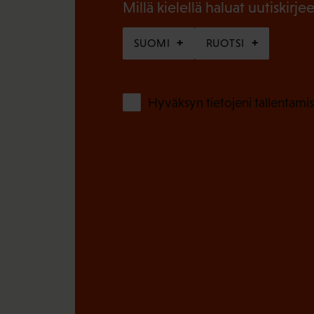
n
Millä kielellä haluat uutiskirjee
)
e
SUOMI
RUOTSI
n
)
Hyväksyn tietojeni tallentamis