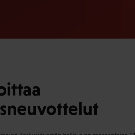
oittaa
sneuvottelut