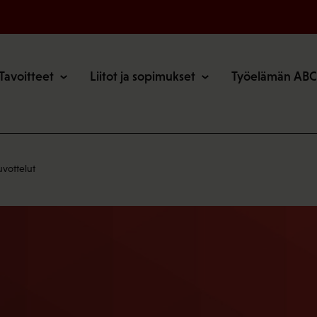
o
Tavoitteet
Liitot ja sopimukset
Työelämän ABC
vottelut