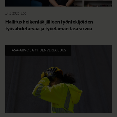
14.5.2026 8:55
Hallitus heikentää jälleen työntekijöiden
työsuhdeturvaa ja työelämän tasa-arvoa
TASA-ARVO JA YHDENVERTAISUUS