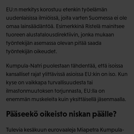
EU:n merkitys korostuu etenkin työelämän
uudenlaisissa ilmiöissä, joita varten Suomessa ei ole
omaa lainsäädäntöä. Esimerkkinä Ristelä mainitsee
tuoreen alustatalousdirektiivin, jonka mukaan
työntekijän asemassa olevan pitää saada
työntekijän oikeudet.
Kumpula-Natri puolestaan tähdentää, että isoissa
kansalliset rajat ylittävissä asioissa EU:kin on iso. Kun
kyse on vaikkapa turvallisuudesta tai
ilmastonmuutoksen torjunnasta, EU:lla on
enemmän muskeleita kuin yksittäisellä jäsenmaalla.
Pääseekö oikeisto niskan päälle?
Tulevia kesäkuun eurovaaleja Miapetra Kumpula-