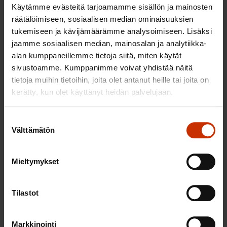
Käytämme evästeitä tarjoamamme sisällön ja mainosten
Euroopan kansanpuolue EPP – kokoomus, kd
räätälöimiseen, sosiaalisen median ominaisuuksien
tukemiseen ja kävijämäärämme analysoimiseen. Lisäksi
Euroopan parlamentin sosialistien ja
jaamme sosiaalisen median, mainosalan ja analytiikka-
demokraattien ryhmä S&D – sdp
alan kumppaneillemme tietoja siitä, miten käytät
Renew Europe Group – keskusta ja rkp
sivustoamme. Kumppanimme voivat yhdistää näitä
tietoja muihin tietoihin, joita olet antanut heille tai joita on
Vihreät/Euroopan vapaa allianssi – vihreät
kerätty, kun olet käyttänyt heidän palvelujaan.
Euroopan konservatiivit ja reformistit ECR –
perussuomalaiset
Suostumuksen
Identiteetti ja demokratia ID –
Välttämätön
valinta
perussuomalaisten vanha ryhmä
Euroopan parlamentin vasemmistoryhmä –
Mieltymykset
GUE/NGL – vasemmistoliitto
Tilastot
EU-vaalit järjestetään Suomessa 9. kesäkuuta 2024
ja ennakkoäänestys 29.5–4.6. 2024. SAK:n
Markkinointi
tavoitteet seuraavalle EU-vaalikaudelle löydät