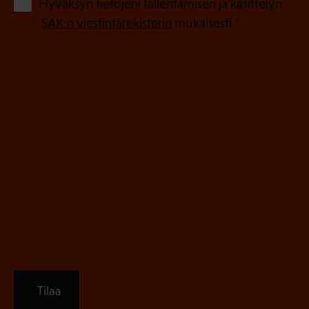
(
Hyväksyn tietojeni tallentamisen ja käsittelyn
P
l
SAK:n viestintärekisterin
mukaisesti *
a
l
k
i
o
n
l
e
l
i
n
n
)
e
n
)
Tilaa