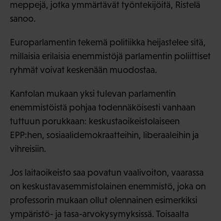
meppejä, jotka ymmärtävät työntekijöitä, Ristelä
sanoo.
Europarlamentin tekemä politiikka heijastelee sitä,
millaisia erilaisia enemmistöjä parlamentin poliittiset
ryhmät voivat keskenään muodostaa.
Kantolan mukaan yksi tulevan parlamentin
enemmistöistä pohjaa todennäköisesti vanhaan
tuttuun porukkaan: keskustaoikeistolaiseen
EPP:hen, sosiaalidemokraatteihin, liberaaleihin ja
vihreisiin.
Jos laitaoikeisto saa povatun vaalivoiton, vaarassa
on keskustavasemmistolainen enemmistö, joka on
professorin mukaan ollut olennainen esimerkiksi
ympäristö- ja tasa-arvokysymyksissä. Toisaalta