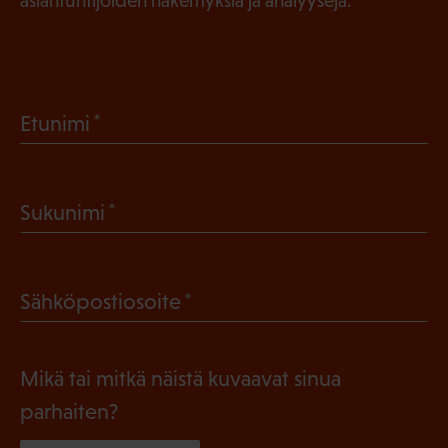
asiantuntijoiden näkemyksiä ja analyysejä.
(
Etunimi
P
a
(
Sukunimi
k
P
o
a
l
(
Sähköpostiosoite
k
l
P
o
i
a
l
Mikä tai mitkä näistä kuvaavat sinua
n
k
l
parhaiten?
e
o
i