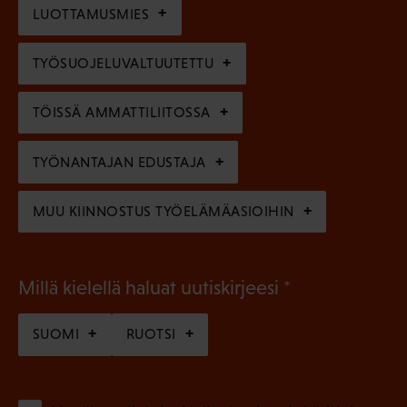
n
l
LUOTTAMUSMIES
n
)
l
e
TYÖSUOJELUVALTUUTETTU
i
n
n
)
TÖISSÄ AMMATTILIITOSSA
e
n
TYÖNANTAJAN EDUSTAJA
)
MUU KIINNOSTUS TYÖELÄMÄASIOIHIN
(
Millä kielellä haluat uutiskirjeesi
P
SUOMI
RUOTSI
a
k
o