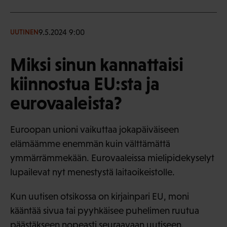
9.5.2024 9:00
UUTINEN
Miksi sinun kannattaisi
kiinnostua EU:sta ja
eurovaaleista?
Euroopan unioni vaikuttaa jokapäiväiseen
elämäämme enemmän kuin välttämättä
ymmärrämmekään. Eurovaaleissa mielipidekyselyt
lupailevat nyt menestystä laitaoikeistolle.
Kun uutisen otsikossa on kirjainpari EU, moni
kääntää sivua tai pyyhkäisee puhelimen ruutua
päästäkseen nopeasti seuraavaan uutiseen.