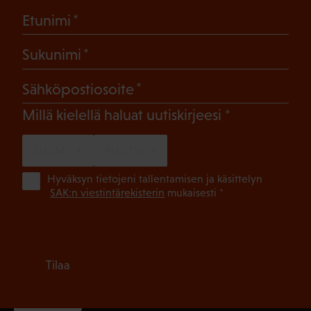
(Pakollinen)
Etunimi
(Pakollinen)
Sukunimi
(Pakollinen)
Sähköpostiosoite
(Pakollinen)
Millä kielellä haluat uutiskirjeesi
SUOMI
RUOTSI
(Pa
Hyväksyn tietojeni tallentamisen ja käsittelyn
SAK:n viestintärekisterin
mukaisesti *
Tilaa