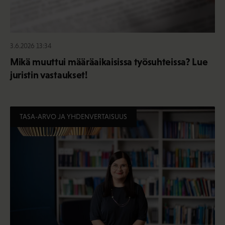
3.6.2026 13:34
Mikä muuttui määräaikaisissa työsuhteissa? Lue
juristin vastaukset!
TASA-ARVO JA YHDENVERTAISUUS