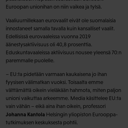
Euroopan unionihan on niin vaikea ja tylsä.
Vaaliuurnillekaan eurovaalit eivät ole suomalaisia
innostaneet samalla tavalla kuin kansalliset vaalit.
Edellisissä eurovaaleissa vuonna 2019
äänestysaktiivisuus oli 40,8 prosenttia.
Eduskuntavaaleissa aktiivisuus nousee yleensä 70:n
paremmalle puolelle.
– EU:ta pidetään varmaan kaukaisena jo ihan
fyysisen välimatkan vuoksi. Toisaalta emme
välttämättä oikein vieläkään hahmota, miten paljon
unioni vaikuttaa arkeemme. Media käsittelee EU:ta
vain vähän – eikä aina ihan oikein, professori
Johanna Kantola
Helsingin yliopiston Eurooppa-
tutkimuksen keskuksesta pohtii.