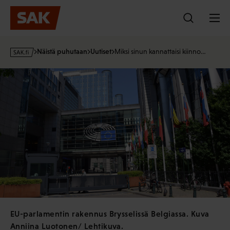
Hyppää
sisältöön
s
Näistä puhutaan
Uutiset
Miksi sinun kannattaisi kiinno…
a
k
·
f
i
EU-parlamentin rakennus Brysselissä Belgiassa. Kuva
Anniina Luotonen/ Lehtikuva.