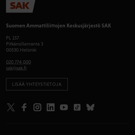
Suomen Ammattiliittojen Keskusjärjestö SAK
PL 157
Pitkänsillanranta 3
00530 Helsinki
020 774 000
sak@sak.fi
LISÄÄ YHTEYSTIETOJA