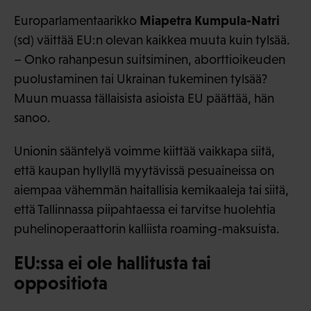
Miapetra Kumpula-Natri
Europarlamentaarikko
(sd) väittää EU:n olevan kaikkea muuta kuin tylsää.
– Onko rahanpesun suitsiminen, aborttioikeuden
puolustaminen tai Ukrainan tukeminen tylsää?
Muun muassa tällaisista asioista EU päättää, hän
sanoo.
Unionin sääntelyä voimme kiittää vaikkapa siitä,
että kaupan hyllyllä myytävissä pesuaineissa on
aiempaa vähemmän haitallisia kemikaaleja tai siitä,
että Tallinnassa piipahtaessa ei tarvitse huolehtia
puhelinoperaattorin kalliista roaming-maksuista.
EU:ssa ei ole hallitusta tai
oppositiota