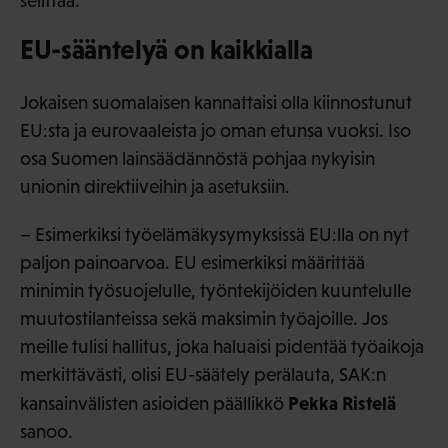
selittää.
EU-sääntelyä on kaikkialla
Jokaisen suomalaisen kannattaisi olla kiinnostunut
EU:sta ja eurovaaleista jo oman etunsa vuoksi. Iso
osa Suomen lainsäädännöstä pohjaa nykyisin
unionin direktiiveihin ja asetuksiin.
– Esimerkiksi työelämäkysymyksissä EU:lla on nyt
paljon painoarvoa. EU esimerkiksi määrittää
minimin työsuojelulle, työntekijöiden kuuntelulle
muutostilanteissa sekä maksimin työajoille. Jos
meille tulisi hallitus, joka haluaisi pidentää työaikoja
merkittävästi, olisi EU-säätely perälauta, SAK:n
Pekka Ristelä
kansainvälisten asioiden päällikkö
sanoo.