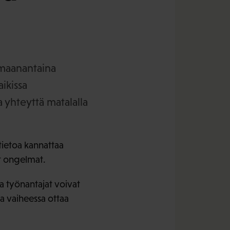
 maanantaina
ikissa
 yhteyttä matalalla
tietoa kannattaa
t ongelmat.
ja työnantajat voivat
a vaiheessa ottaa