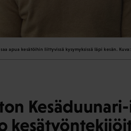
aa apua kesätöihin liittyvissä kysymyksissä läpi kesän. Kuva:
on Kesäduunari-
 kesätyöntekijöi