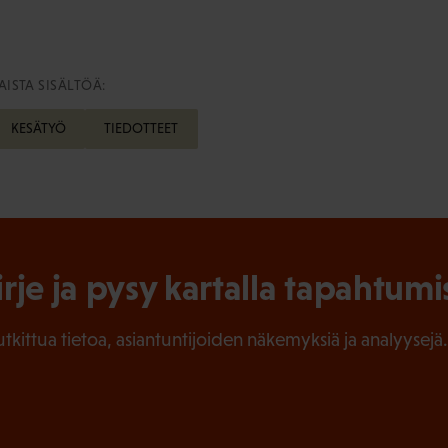
ISTA SISÄLTÖÄ:
KESÄTYÖ
TIEDOTTEET
irje ja pysy kartalla tapahtumi
tutkittua tietoa, asiantuntijoiden näkemyksiä ja analyysejä.