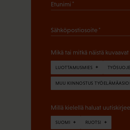
(
Etunimi
P
a
(
Sähköpostiosoite
k
P
o
a
l
Mikä tai mitkä näistä kuvaavat
k
l
o
LUOTTAMUSMIES
TYÖSUOJE
i
l
n
MUU KIINNOSTUS TYÖELÄMÄASIO
l
e
i
n
n
Millä kielellä haluat uutiskirjee
)
e
SUOMI
RUOTSI
n