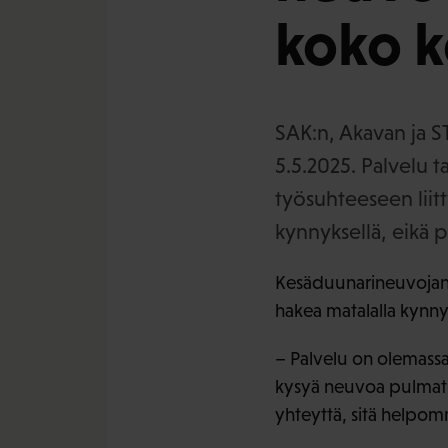
koko k
SAK:n, Akavan ja S
5.5.2025. Palvelu t
työsuhteeseen liitt
kynnyksellä, eikä p
Kesäduunarineuvojana
hakea matalalla kynny
– Palvelu on olemassa 
kysyä neuvoa pulmatil
yhteyttä, sitä helpom