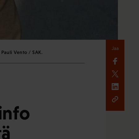
Jaa
 Pauli Vento / SAK.
info
tä