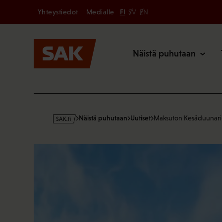
Secondary
Hyppää
Yhteystiedot
Medialle
FI
SV
EN
sisältöön
Päävalikk
Näistä puhutaan
s
Näistä puhutaan
Uutiset
Maksuton Kesäduunari
a
k
·
f
i