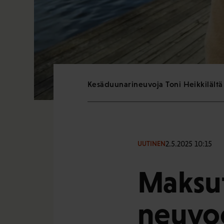
Kesäduunarineuvoja Toni Heikkilältä s
2.5.2025 10:15
UUTINEN
Maksut
neuvoo