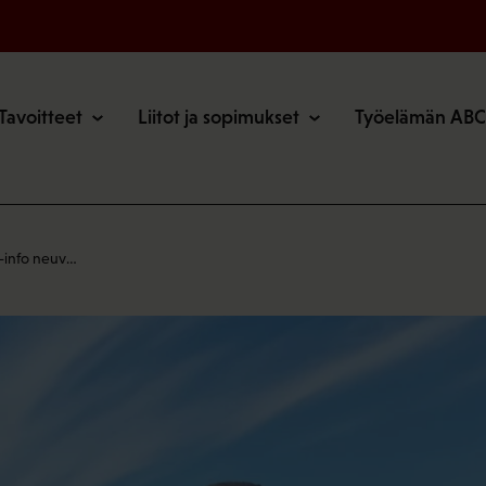
o
Tavoitteet
Liitot ja sopimukset
Työelämän ABC
-info neuv…