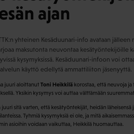
esän ajan
TTK:n yhteinen Kesäduunari-info avataan jälleen
arjoaa maksutonta neuvontaa kesätyöntekijöille ka
yvissä kysymyksissä. Kesäduunari-infoon voi ottaa
alvelun käyttö edellytä ammattiliiton jäsenyyttä.
Toni Heikkilä
 juuri aloittanut
korostaa, että neuvoja ja 
ksellä. Yksikin kysymys voi auttaa välttämään suuremma
juuri sitä varten, että kesätyöntekijät, heidän läheisensä 
anteissa. Tyhmiä kysymyksiä ei ole, ja mitä aikaisemmass
min asioihin voidaan vaikuttaa, Heikkilä huomauttaa.