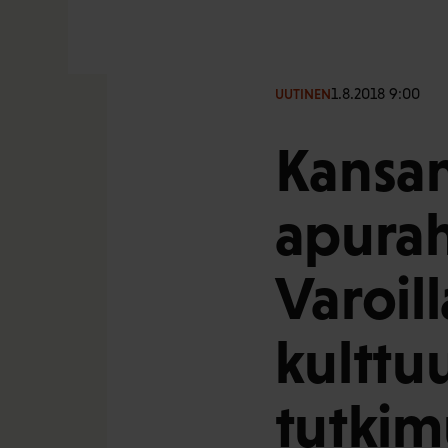
1.8.2018 9:00
UUTINEN
Kansan
apurah
Varoill
kulttuu
tutkim