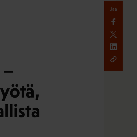
Jaa
 −
työtä,
llista