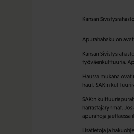
Kansan Sivistysrahas
Apurahahaku on avat
Kansan Sivistysrahasto
työväenkulttuuria. Ap
Haussa mukana ovat my
haut. SAK:n kulttuurir
SAK:n kulttuuriapuraho
harrastajaryhmät. Jos
apurahoja jaettaessa i
Lisätietoja ja hakuohj