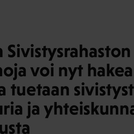
 Sivistysrahaston
oja voi nyt hakea
a tuetaan sivistys
ria ja yhteiskunna
usta