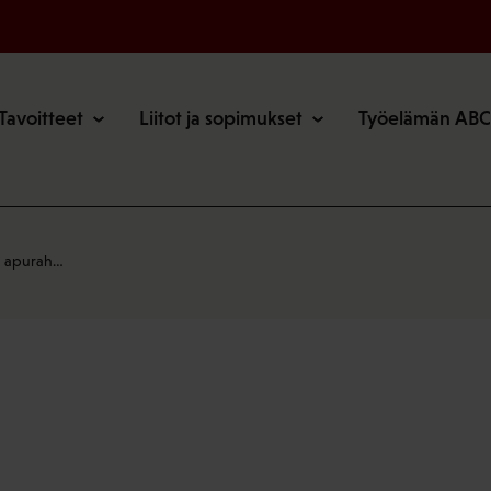
o
Tavoitteet
Liitot ja sopimukset
Työelämän ABC
on apurah…