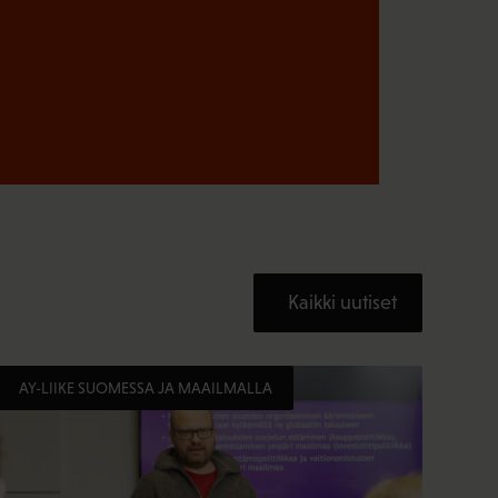
Kaikki uutiset
AY-LIIKE SUOMESSA JA MAAILMALLA