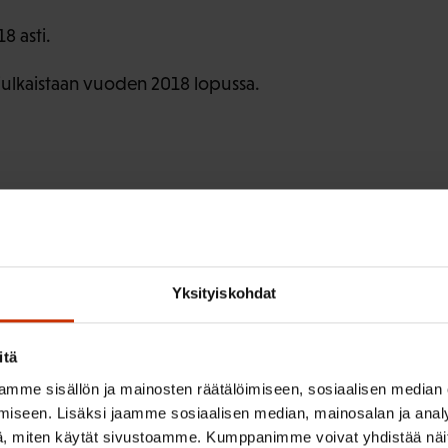
8 asti.
ulkaistaan vuoden 2018 lopussa.
Yksityiskohdat
irje ja pysy kartalla tapahtumi
itä
tutkittua tietoa, asiantuntijoiden näkemyksiä ja analyysejä.
mme sisällön ja mainosten räätälöimiseen, sosiaalisen median
iseen. Lisäksi jaamme sosiaalisen median, mainosalan ja analy
, miten käytät sivustoamme. Kumppanimme voivat yhdistää näitä t