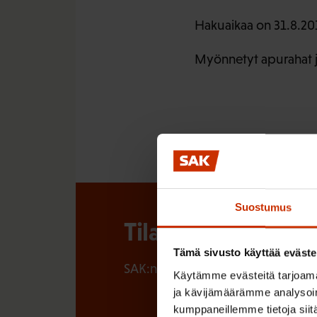
Hakuaikaa on 31.8.201
Myönnetyt apurahat j
Suostumus
Tilaa SAK:n uutisk
Tämä sivusto käyttää eväste
SAK:n uutiskirje tarjoaa viikottain 
Käytämme evästeitä tarjoama
ja kävijämäärämme analysoim
kumppaneillemme tietoja siitä