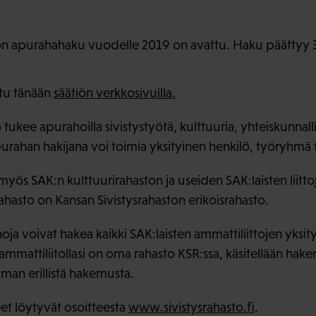
ton apurahahaku vuodelle 2019 on avattu. Haku päättyy 3
tu tänään
säätiön verkkosivuilla.
 tukee apurahoilla sivistystyötä, kulttuuria, yhteiskunnalli
urahan hakijana voi toimia yksityinen henkilö, työryhmä t
ös SAK:n kulttuurirahaston ja useiden SAK:laisten liitt
ahasto on Kansan Sivistysrahaston erikoisrahasto.
ja voivat hakea kaikki SAK:laisten ammattiliittojen yksityi
 ammattiliitollasi on oma rahasto KSR:ssa, käsitellään ha
lman erillistä hakemusta.
eet löytyvät osoitteesta
www.sivistysrahasto.fi
.