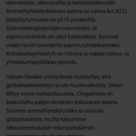
demokratia, oikeusvaltio ja kansalaisoikeudet.
Ammattiyhdistysliikkeen asema on vahva &#;8211
järjestäytymisaste on yli 75 prosenttia.
Työmarkkinajärjestöjen neuvottelu- ja
sopimustoiminta on ollut tuloksellista. Suomea
voikin hyvin luonnehtia sopimusyhteiskunnaksi.
Kolmikantayhteistyö on toimiva ja vakaan talous- ja
yhteiskuntapolitiikan perusta.
Haluan tässäkin yhteydessä muistuttaa, että
globalisaatiokehitys ei ole mustavalkoista. Siihen
liittyy myös mahdollisuuksia. Ongelmista on
keskusteltu paljon tämänkin kokouksen aikana.
Suomen ammattiyhdistysliike ei vastusta
globalisaatiota, mutta haluamme
oikeudenmukaiset reilut pelisäännöt.