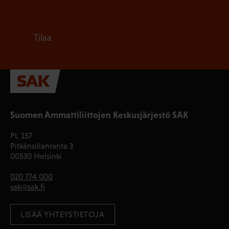
Tilaa
Suomen Ammattiliittojen Keskusjärjestö SAK
PL 157
Pitkänsillanranta 3
00530 Helsinki
020 774 000
sak@sak.fi
LISÄÄ YHTEYSTIETOJA