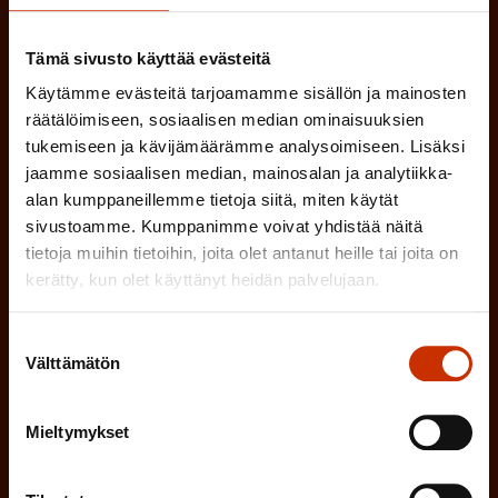
Tilaa SAK:n uutiskirje ja pysy kartalla
Tämä sivusto käyttää evästeitä
tapahtumista
Käytämme evästeitä tarjoamamme sisällön ja mainosten
räätälöimiseen, sosiaalisen median ominaisuuksien
SAK:n uutiskirje tarjoaa viikottain tutkittua tietoa,
tukemiseen ja kävijämäärämme analysoimiseen. Lisäksi
asiantuntijoiden näkemyksiä ja analyysejä.
jaamme sosiaalisen median, mainosalan ja analytiikka-
alan kumppaneillemme tietoja siitä, miten käytät
sivustoamme. Kumppanimme voivat yhdistää näitä
tietoja muihin tietoihin, joita olet antanut heille tai joita on
kerätty, kun olet käyttänyt heidän palvelujaan.
(
Etunimi
P
Suostumuksen
a
Välttämätön
valinta
(
Sukunimi
k
P
o
Mieltymykset
a
l
(
Sähköpostiosoite