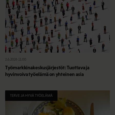
2.6.2026 11:00
Työmarkkinakeskusjärjestöt: Tuottava ja
hyvinvoiva työelämä on yhteinen asia
TERVE JA HYVÄ TYÖELÄMÄ