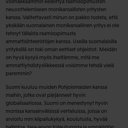
voimakkaammin keskittyä raamisopimusten
neuvottelemiseen monikansallisten yritysten
kanssa. Valitettavasti minun on pakko todeta, että
yksikään suomalainen monikansallinen yritys ei ole
tehnyt tällaista raamisopimusta
ammattisihteeristöjen kanssa. Useilla suomalaisilla
yrityksillä on toki oman eettiset ohjeistot. Meidän
on hyvä kysyä myös itseltämme, mitä me
ammattiyhdistysliikkeessä voisimme tehdä vielä
paremmin?
Suomi kuuluu muiden Pohjoismaiden kanssa
maihin, jotka ovat pärjänneet hyvin
globalisaatiossa. Suomi on menestynyt hyvin
monissa kansainvälisissä vertailuissa, joissa on
arvioitu mm kilpailukykyä, koulutusta, hyvää
hallintoa, tasa-arvon toteutumista ja ympäristön