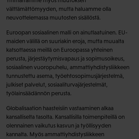
Ymmärrämme myös muutoksen
välttämättömyyden, mutta haluamme olla
neuvottelemassa muutosten sisällöstä.
Euroopan sosiaalinen malli on ainutlaatuinen. EU-
maiden välillä on suuriakin eroja, mutta muualta
katsottaessa meillä on Euroopassa yhteinen
perusta, järjestäytymisvapaus ja sopimusoikeus,
sosiaalinen vuoropuhelu, ammattiyhdistysliikkeen
tunnustettu asema, työehtosopimusjärjestelmä,
julkiset palvelut, sosiaaliturvajärjestelmät,
työlainsäädännön perusta.
Globalisaation haasteisiin vastaaminen alkaa
kansalliselta tasolta. Kansallisilla toimenpiteillä on
olennainen vaikutus kasvun ja työllisyyden
kannalta. Myös ammattiyhdistysliikkeen