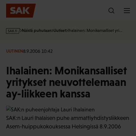
Hyppää
sisältöön
s
Näistä puhutaan
Uutiset
Ihalainen: Monikansalliset yri…
a
k
·
8.9.2006 10:42
UUTINEN
f
i
Ihalainen: Monikansalliset
yritykset neuvottelemaan
ay-liikkeen kanssa
SAK:n Lauri Ihalaisen puhe ammattiyhdistysliikkeen
Asem-huippukokouksessa Helsingissä 8.9.2006