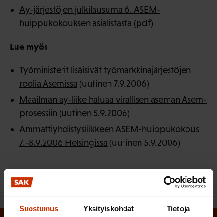
Ay-järjestöjen julkilausuma 6. ASEM-
huippukokouksen asialistasta
(pdf)
Lue myös
Työministerit lisäisivät työmarkkinajärjestöjen
roolia Asemissa
(uutinen 7.9.2006)
Maailman ay-liike haluaa virallisen aseman Asem-
prosessiin
(uutinen 5.9.2006)
Ammattiyhdistysliikkeen ASEM-huippukokous
7.-8.9.2006 Helsingissä
(uutinen 5.9.2006)
Suostumus
Yksityiskohdat
Tietoja