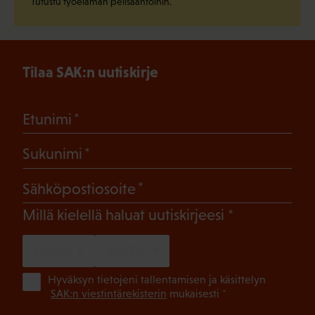
Tutustu työelämän pelisääntöihin.
Tilaa SAK:n uutiskirje
(Pakollinen)
Etunimi
(Pakollinen)
Sukunimi
(Pakollinen)
Sähköpostiosoite
(Pakollinen)
Millä kielellä haluat uutiskirjeesi
SUOMI
RUOTSI
(Pa
Hyväksyn tietojeni tallentamisen ja käsittelyn
SAK:n viestintärekisterin
mukaisesti *