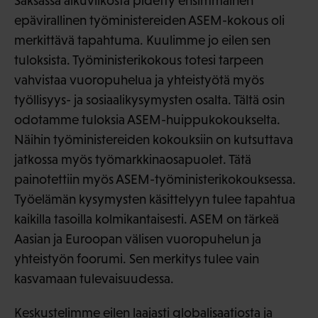
Saksassa alkuviikosta pidetty ensimmäinen
epävirallinen työministereiden ASEM-kokous oli
merkittävä tapahtuma. Kuulimme jo eilen sen
tuloksista. Työministerikokous totesi tarpeen
vahvistaa vuoropuhelua ja yhteistyötä myös
työllisyys- ja sosiaalikysymysten osalta. Tältä osin
odotamme tuloksia ASEM-huippukokoukselta.
Näihin työministereiden kokouksiin on kutsuttava
jatkossa myös työmarkkinaosapuolet. Tätä
painotettiin myös ASEM-työministerikokouksessa.
Työelämän kysymysten käsittelyyn tulee tapahtua
kaikilla tasoilla kolmikantaisesti. ASEM on tärkeä
Aasian ja Euroopan välisen vuoropuhelun ja
yhteistyön foorumi. Sen merkitys tulee vain
kasvamaan tulevaisuudessa.
Keskustelimme eilen laajasti globalisaatiosta ja