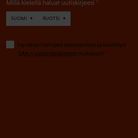
(
Millä kielellä haluat uutiskirjeesi
P
SUOMI
RUOTSI
a
k
o
(
Hyväksyn tietojeni tallentamisen ja käsittelyn
P
l
SAK:n viestintärekisterin
mukaisesti *
a
l
k
i
o
n
l
e
l
i
n
n
)
e
n
)