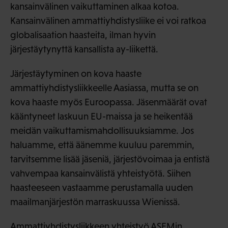
kansainvälinen vaikuttaminen alkaa kotoa.
Kansainvälinen ammattiyhdistysliike ei voi ratkoa
globalisaation haasteita, ilman hyvin
järjestäytynyttä kansallista ay-liikettä.
Järjestäytyminen on kova haaste
ammattiyhdistysliikkeelle Aasiassa, mutta se on
kova haaste myös Euroopassa. Jäsenmäärät ovat
kääntyneet laskuun EU-maissa ja se heikentää
meidän vaikuttamismahdollisuuksiamme. Jos
haluamme, että äänemme kuuluu paremmin,
tarvitsemme lisää jäseniä, järjestövoimaa ja entistä
vahvempaa kansainvälistä yhteistyötä. Siihen
haasteeseen vastaamme perustamalla uuden
maailmanjärjestön marraskuussa Wienissä.
Ammattiyhdistysliikkeen yhteistyö ASEMin