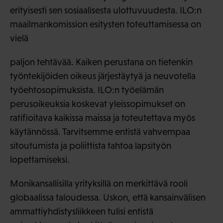
erityisesti sen sosiaalisesta ulottuvuudesta. ILO:n
maailmankomission esitysten toteuttamisessa on
vielä
paljon tehtävää. Kaiken perustana on tietenkin
työntekijöiden oikeus järjestäytyä ja neuvotella
työehtosopimuksista. ILO:n työelämän
perusoikeuksia koskevat yleissopimukset on
ratifioitava kaikissa maissa ja toteutettava myös
käytännössä. Tarvitsemme entistä vahvempaa
sitoutumista ja poliittista tahtoa lapsityön
lopettamiseksi.
Monikansallisilla yrityksillä on merkittävä rooli
globaalissa taloudessa. Uskon, että kansainvälisen
ammattiyhdistysliikkeen tulisi entistä