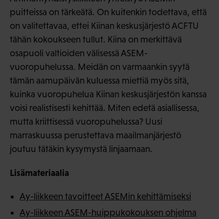
puitteissa on tärkeätä. On kuitenkin todettava, että
on valitettavaa, ettei Kiinan keskusjärjestö ACFTU
tähän kokoukseen tullut. Kiina on merkittävä
osapuoli valtioiden välisessä ASEM-
vuoropuhelussa. Meidän on varmaankin syytä
tämän aamupäivän kuluessa miettiä myös sitä,
kuinka vuoropuhelua Kiinan keskusjärjestön kanssa
voisi realistisesti kehittää. Miten edetä asiallisessa,
mutta kriittisessä vuoropuhelussa? Uusi
marraskuussa perustettava maailmanjärjestö
joutuu tätäkin kysymystä linjaamaan.
Lisämateriaalia
Ay-liikkeen tavoitteet ASEMin kehittämiseksi
Ay-liikkeen ASEM-huippukokouksen ohjelma