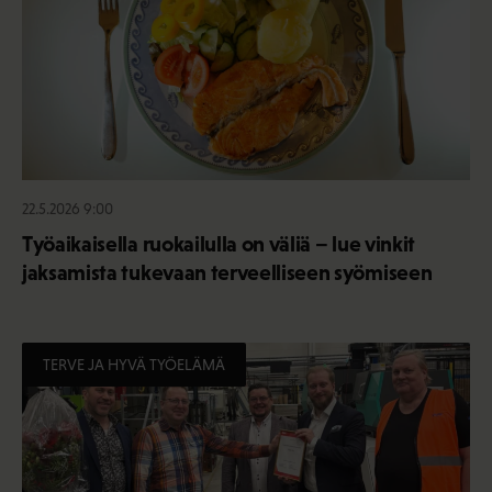
22.5.2026 9:00
Työaikaisella ruokailulla on väliä – lue vinkit
jaksamista tukevaan terveelliseen syömiseen
TERVE JA HYVÄ TYÖELÄMÄ