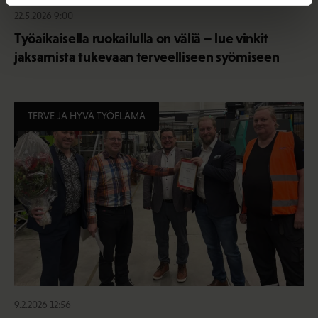
22.5.2026 9:00
Työaikaisella ruokailulla on väliä – lue vinkit
jaksamista tukevaan terveelliseen syömiseen
TERVE JA HYVÄ TYÖELÄMÄ
9.2.2026 12:56