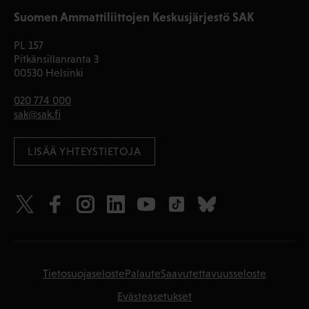
Suomen Ammattiliittojen Keskusjärjestö SAK
PL 157
Pitkänsillanranta 3
00530 Helsinki
020 774 000
sak@sak.fi
LISÄÄ YHTEYSTIETOJA
Tietosuojaseloste
Palaute
Saavutettavuusseloste
Evästeasetukset