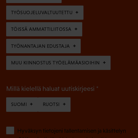
)
l
e
TYÖSUOJELUVALTUUTETTU
i
n
n
)
TÖISSÄ AMMATTILIITOSSA
e
n
TYÖNANTAJAN EDUSTAJA
)
MUU KIINNOSTUS TYÖELÄMÄASIOIHIN
(
Millä kielellä haluat uutiskirjeesi
P
SUOMI
RUOTSI
a
k
o
(
Hyväksyn tietojeni tallentamisen ja käsittelyn