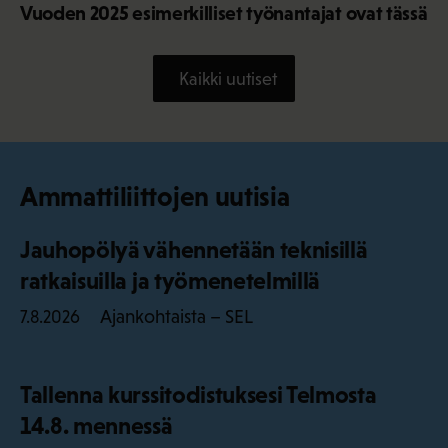
Vuoden 2025 esimerkilliset työnantajat ovat tässä
Kaikki uutiset
Ammattiliittojen uutisia
Jauhopölyä vähennetään teknisillä
ratkaisuilla ja työmenetelmillä
Ajankohtaista – SEL
7.8.2026
Tallenna kurssitodistuksesi Telmosta
14.8. mennessä