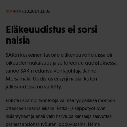
7.10.2014 11:06
UUTINEN
Eläkeuudistus ei sorsi
naisia
SAK:n keskeinen tavoite eläkeneuvotteluissa oli
oikeudenmukaisuus ja se toteutuu uudistuksessa,
sanoo SAK:n edunvalvontajohtaja Janne
Metsämäki. Uudistus ei syrji naisia, kuten
julkisuudessa on väitetty.
Entistä useampi työntekijä vaihtaa työpaikkaa moneen
otteeseen uransa aikana. Pätkä- ja silpputyöt ovat
lisääntyneet ja enää vain harva palkansaaja saavuttaa
parhaat ansionsa työuran loppuvuosina. Nämä