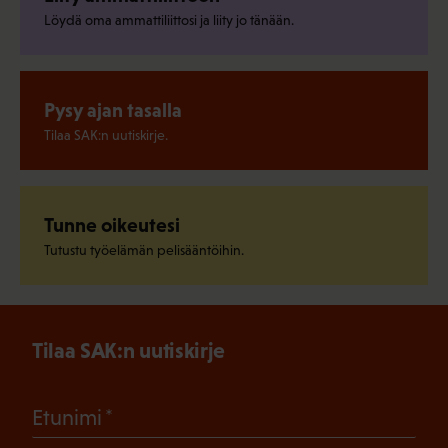
Löydä oma ammattiliittosi ja liity jo tänään.
Pysy ajan tasalla
Tilaa SAK:n uutiskirje.
Tunne oikeutesi
Tutustu työelämän pelisääntöihin.
Tilaa SAK:n uutiskirje
(Pakollinen)
Etunimi