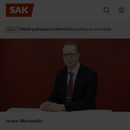
Hyppää
sisältöön
s
Näistä puhutaan
Uutiset
Eläkeuudistus ei sorsi naisia
a
k
·
f
i
Janne Metsämäki