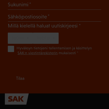
(Pakollinen)
Sukunimi
(Pakollinen)
Sähköpostiosoite
(Pakollinen)
Millä kielellä haluat uutiskirjeesi
SUOMI
RUOTSI
(Pa
Hyväksyn tietojeni tallentamisen ja käsittelyn
SAK:n viestintärekisterin
mukaisesti *
Tilaa