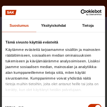
Jaa
Suostumus
Yksityiskohdat
Tietoja
Sinua saattaa myös kiinnostaa
Tämä sivusto käyttää evästeitä
Käytämme evästeitä tarjoamamme sisällön ja mainosten
räätälöimiseen, sosiaalisen median ominaisuuksien
TERVE JA HYVÄ TYÖELÄMÄ
tukemiseen ja kävijämäärämme analysoimiseen. Lisäksi
jaamme sosiaalisen median, mainosalan ja analytiikka-
alan kumppaneillemme tietoja siitä, miten käytät
sivustoamme. Kumppanimme voivat yhdistää näitä
tietoja muihin tietoihin, joita olet antanut heille tai joita on
kerätty, kun olet käyttänyt heidän palvelujaan.
Suostumuksen