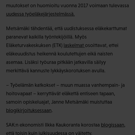
muutokset on huomioitu vuonna 2017 voimaan tulevassa
uudessa työeläkejärjestelmässä.
Metsämäki tähdentää, että uudistuksessa eläkekarttumat
paranevat kaikilla työntekijöillä. Myös
Eläketurvakeskuksen (ETK)
laskelmat
osoittavat, ettei
eläkeuudistus heikennä koulutettujen eikä naisten
asemaa. Lisäksi työuraa pitkään jatkavilla säilyy
merkittävä kannuste lykkäyskorotuksen avulla.
– Työelämän katkokset – muun muassa vanhempain- ja
hoitovapaat – kerryttävät eläkettä entiseen tapaan,
samoin opiskeluajat, Janne Metsämäki muistuttaa
blogikirjoituksessaan
.
SAK:n ekonomisti Ilkka Kaukoranta korostaa
blogissaan
,
että toisin kuin julkisuudessa on väitetty,