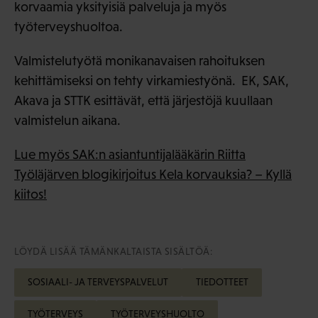
korvaamia yksityisiä palveluja ja myös
työterveyshuoltoa.
Valmistelutyötä monikanavaisen rahoituksen
kehittämiseksi on tehty virkamiestyönä. EK, SAK,
Akava ja STTK esittävät, että järjestöjä kuullaan
valmistelun aikana.
Lue myös SAK:n asiantuntijalääkärin Riitta
Työläjärven blogikirjoitus Kela korvauksia? – Kyllä
kiitos!
LÖYDÄ LISÄÄ TÄMÄNKALTAISTA SISÄLTÖÄ:
SOSIAALI- JA TERVEYSPALVELUT
TIEDOTTEET
TYÖTERVEYS
TYÖTERVEYSHUOLTO