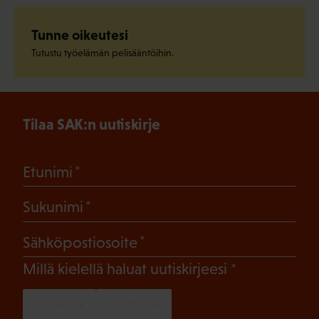
Tunne oikeutesi
Tutustu työelämän pelisääntöihin.
Tilaa SAK:n uutiskirje
(Pakollinen)
Etunimi
(Pakollinen)
Sukunimi
(Pakollinen)
Sähköpostiosoite
(Pakollinen)
Millä kielellä haluat uutiskirjeesi
SUOMI
RUOTSI