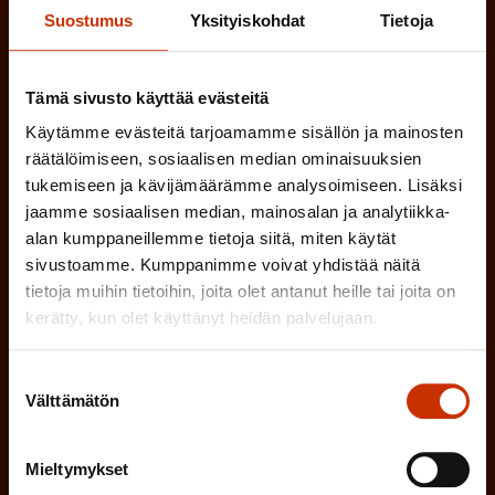
)
Suostumus
Yksityiskohdat
Tietoja
MUU KIINNOSTUS TYÖELÄMÄASIOIHIN
Tämä sivusto käyttää evästeitä
(
Millä kielellä haluat uutiskirjeesi
Käytämme evästeitä tarjoamamme sisällön ja mainosten
P
räätälöimiseen, sosiaalisen median ominaisuuksien
SUOMI
RUOTSI
tukemiseen ja kävijämäärämme analysoimiseen. Lisäksi
a
jaamme sosiaalisen median, mainosalan ja analytiikka-
k
alan kumppaneillemme tietoja siitä, miten käytät
o
sivustoamme. Kumppanimme voivat yhdistää näitä
(
Hyväksyn tietojeni tallentamisen ja käsittelyn
tietoja muihin tietoihin, joita olet antanut heille tai joita on
P
l
SAK:n viestintärekisterin
mukaisesti *
kerätty, kun olet käyttänyt heidän palvelujaan.
a
l
k
i
Suostumuksen
o
Välttämätön
valinta
n
l
e
l
Mieltymykset
i
n