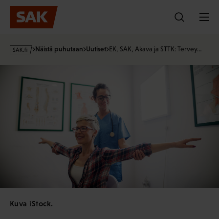
Hyppää
sisältöön
s
Näistä puhutaan
Uutiset
EK, SAK, Akava ja STTK: Tervey…
a
k
·
f
i
Kuva iStock.