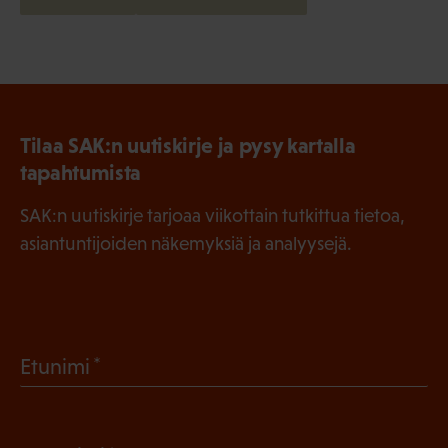
Tilaa SAK:n uutiskirje ja pysy kartalla
tapahtumista
SAK:n uutiskirje tarjoaa viikottain tutkittua tietoa,
asiantuntijoiden näkemyksiä ja analyysejä.
(
Etunimi
P
a