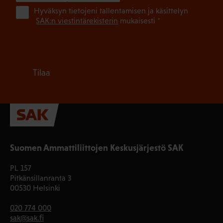
(Pa
Hyväksyn tietojeni tallentamisen ja käsittelyn
SAK:n viestintärekisterin
mukaisesti *
Tilaa
Suomen Ammattiliittojen Keskusjärjestö SAK
PL 157
Pitkänsillanranta 3
00530 Helsinki
020 774 000
sak@sak.fi