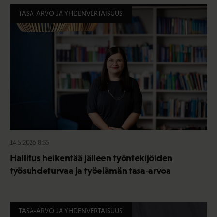
TASA-ARVO JA YHDENVERTAISUUS
14.5.2026 8:55
Hallitus heikentää jälleen työntekijöiden
työsuhdeturvaa ja työelämän tasa-arvoa
TASA-ARVO JA YHDENVERTAISUUS