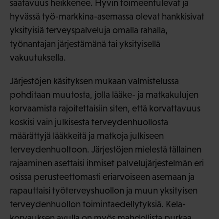
saatavuus heikkenee. Hyvin toimeentulevat ja
hyvässä työ-markkina-asemassa olevat hankkisivat
yksityisiä terveyspalveluja omalla rahalla,
työnantajan järjestämänä tai yksityisellä
vakuutuksella.
Järjestöjen käsityksen mukaan valmistelussa
pohditaan muutosta, jolla lääke- ja matkakulujen
korvaamista rajoitettaisiin siten, että korvattavuus
koskisi vain julkisesta terveydenhuollosta
määrättyjä lääkkeitä ja matkoja julkiseen
terveydenhuoltoon. Järjestöjen mielestä tällainen
rajaaminen asettaisi ihmiset palvelujärjestelmän eri
osissa perusteettomasti eriarvoiseen asemaan ja
rapauttaisi työterveyshuollon ja muun yksityisen
terveydenhuollon toimintaedellytyksiä. Kela-
korvauksen avulla on myös mahdollista purkaa