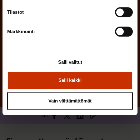
n
)
Tilastot
e
n
)
Markkinointi
Salli valitut
Tilaa
Salli kaikki
Vain välttämättömät
Jaa