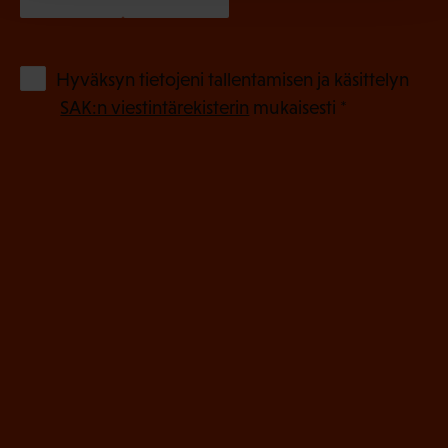
a
k
o
(
Hyväksyn tietojeni tallentamisen ja käsittelyn
P
l
SAK:n viestintärekisterin
mukaisesti *
a
l
k
i
o
n
l
e
l
i
n
n
)
e
n
)