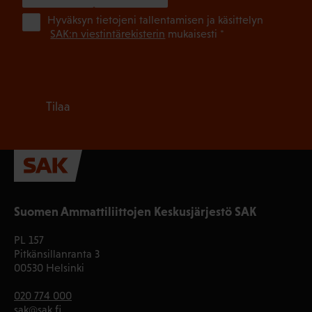
(Pa
Hyväksyn tietojeni tallentamisen ja käsittelyn
SAK:n viestintärekisterin
mukaisesti *
Tilaa
Suomen Ammattiliittojen Keskusjärjestö SAK
PL 157
Pitkänsillanranta 3
00530 Helsinki
020 774 000
sak@sak.fi