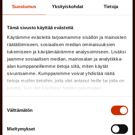
tapahtumista
Suostumus
Yksityiskohdat
Tietoja
SAK:n uutiskirje tarjoaa viikottain tutkittua tietoa,
asiantuntijoiden näkemyksiä ja analyysejä.
Tämä sivusto käyttää evästeitä
Käytämme evästeitä tarjoamamme sisällön ja mainosten
räätälöimiseen, sosiaalisen median ominaisuuksien
tukemiseen ja kävijämäärämme analysoimiseen. Lisäksi
(
Etunimi
jaamme sosiaalisen median, mainosalan ja analytiikka-
alan kumppaneillemme tietoja siitä, miten käytät
P
sivustoamme. Kumppanimme voivat yhdistää näitä
a
tietoja muihin tietoihin, joita olet antanut heille tai joita on
(
Sukunimi
k
kerätty, kun olet käyttänyt heidän palvelujaan.
P
o
a
Suostumuksen
l
Välttämätön
(
valinta
Sähköpostiosoite
k
l
P
o
i
Mieltymykset
a