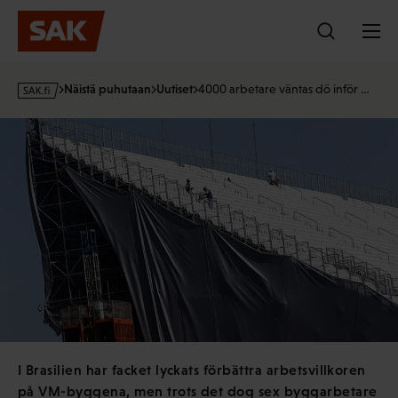
Hyppää
sisältöön
s
Näistä puhutaan
Uutiset
4000 arbetare väntas dö inför …
a
k
·
f
i
I Brasilien har facket lyckats förbättra arbetsvillkoren
på VM-byggena, men trots det dog sex byggarbetare