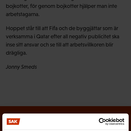
bojkotter, för genom bojkotter hjälper man inte
arbetstagarna.
Hoppet står till att Fifa och de byggjättar som är
verksamma i Qatar efter all negativ publicitet ska
inse sitt ansvar och se till att arbetsvillkoren blir
drägliga.
Jonny Smeds
Tilaa SAK:n uutiskirje ja pysy kartalla