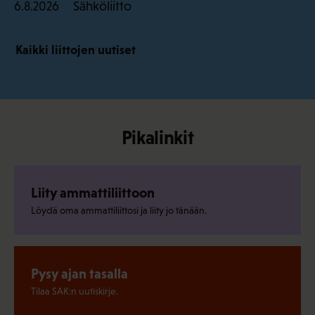
Sähköliitto
6.8.2026
Kaikki liittojen uutiset
Pikalinkit
Liity ammattiliittoon
Löydä oma ammattiliittosi ja liity jo tänään.
Pysy ajan tasalla
Tilaa SAK:n uutiskirje.