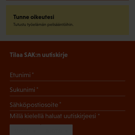
Tunne oikeutesi
Tutustu työelämän pelisääntöihin.
Tilaa SAK:n uutiskirje
(Pakollinen)
Etunimi
(Pakollinen)
Sukunimi
(Pakollinen)
Sähköpostiosoite
(Pakollinen)
Millä kielellä haluat uutiskirjeesi
SUOMI
RUOTSI