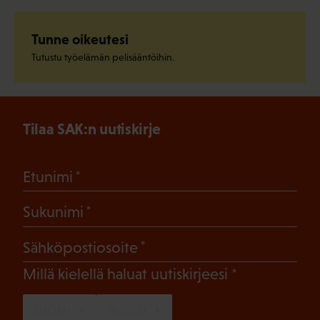
Tunne oikeutesi
Tutustu työelämän pelisääntöihin.
Tilaa SAK:n uutiskirje
(Pakollinen)
Etunimi
(Pakollinen)
Sukunimi
(Pakollinen)
Sähköpostiosoite
(Pakollinen)
Millä kielellä haluat uutiskirjeesi
SUOMI
RUOTSI