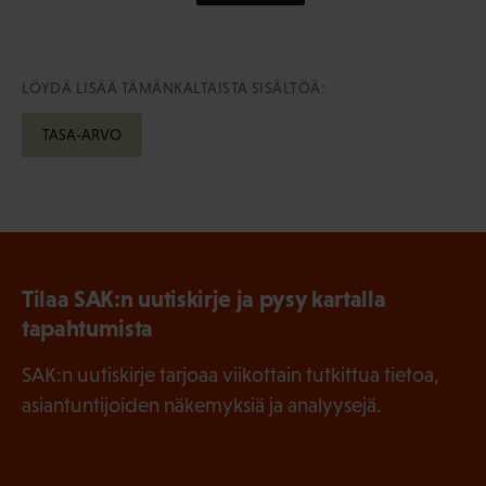
LÖYDÄ LISÄÄ TÄMÄNKALTAISTA SISÄLTÖÄ:
TASA-ARVO
Tilaa SAK:n uutiskirje ja pysy kartalla
tapahtumista
SAK:n uutiskirje tarjoaa viikottain tutkittua tietoa,
asiantuntijoiden näkemyksiä ja analyysejä.