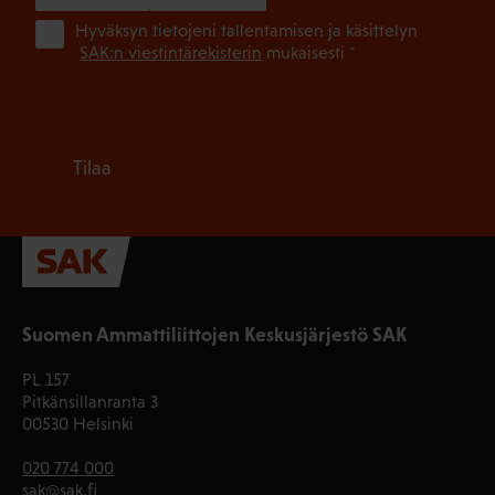
(Pa
Hyväksyn tietojeni tallentamisen ja käsittelyn
SAK:n viestintärekisterin
mukaisesti *
Tilaa
Suomen Ammattiliittojen Keskusjärjestö SAK
PL 157
Pitkänsillanranta 3
00530 Helsinki
020 774 000
sak@sak.fi