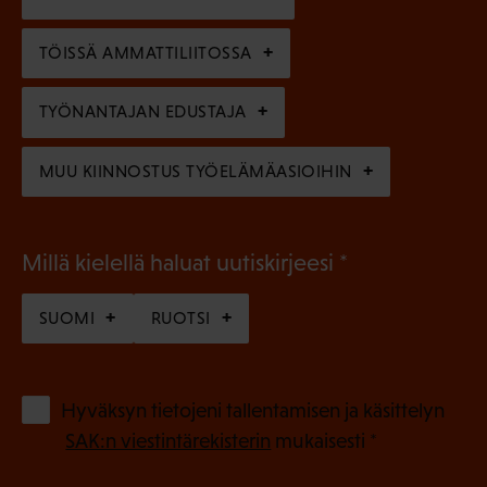
i
n
n
)
TÖISSÄ AMMATTILIITOSSA
e
n
TYÖNANTAJAN EDUSTAJA
)
MUU KIINNOSTUS TYÖELÄMÄASIOIHIN
(
Millä kielellä haluat uutiskirjeesi
P
SUOMI
RUOTSI
a
k
o
(
Hyväksyn tietojeni tallentamisen ja käsittelyn
P
l
SAK:n viestintärekisterin
mukaisesti *
a
l