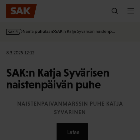
Hyppää
sisältöön
s
Näistä puhutaan
SAK:n Katja Syvärisen naistenp…
a
k
·
8.3.2025 12:12
f
i
SAK:n Katja Syvärisen
naistenpäivän puhe
NAISTENPAIVANMARSSIN PUHE KATJA
SYVARINEN
Lataa