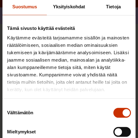
Suostumus
Yksityiskohdat
Tietoja
Jaa
Tämä sivusto käyttää evästeitä
Käytämme evästeitä tarjoamamme sisällön ja mainosten
Sinua saattaa myös kiinnostaa
räätälöimiseen, sosiaalisen median ominaisuuksien
tukemiseen ja kävijämäärämme analysoimiseen. Lisäksi
jaamme sosiaalisen median, mainosalan ja analytiikka-
alan kumppaneillemme tietoja siitä, miten käytät
sivustoamme. Kumppanimme voivat yhdistää näitä
tietoja muihin tietoihin, joita olet antanut heille tai joita on
kerätty, kun olet käyttänyt heidän palvelujaan.
Suostumuksen
Välttämätön
valinta
Mieltymykset