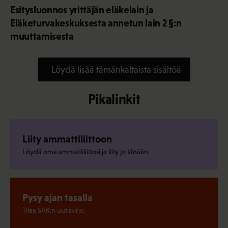
Esitysluonnos yrittäjän eläkelain ja
Eläketurvakeskuksesta annetun lain 2 §:n
muuttamisesta
Löydä lisää tämänkaltaista sisältöä
Pikalinkit
Liity ammattiliittoon
Löydä oma ammattiliittosi ja liity jo tänään.
Pysy ajan tasalla
Tilaa SAK:n uutiskirje.