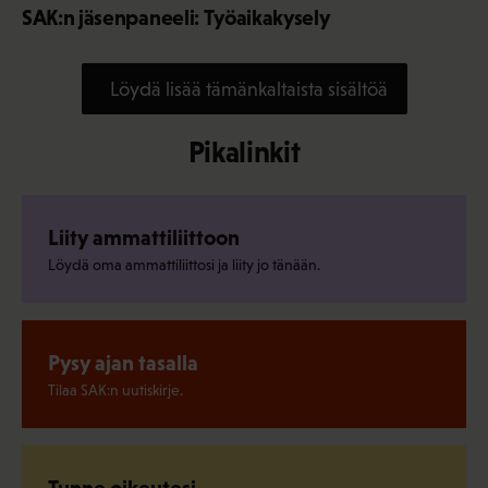
SAK:n jäsenpaneeli: Työaikakysely
Löydä lisää tämänkaltaista sisältöä
Pikalinkit
Liity ammattiliittoon
Löydä oma ammattiliittosi ja liity jo tänään.
Pysy ajan tasalla
Tilaa SAK:n uutiskirje.