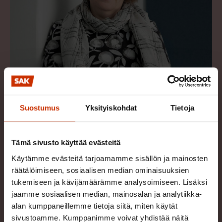
Suostumus
Yksityiskohdat
Tietoja
Tämä sivusto käyttää evästeitä
Riitta Työläjärvi
Käytämme evästeitä tarjoamamme sisällön ja mainosten
Asiantuntijalääkäri
räätälöimiseen, sosiaalisen median ominaisuuksien
tukemiseen ja kävijämäärämme analysoimiseen. Lisäksi
Työehdot
jaamme sosiaalisen median, mainosalan ja analytiikka-
040 827 2988
alan kumppaneillemme tietoja siitä, miten käytät
sivustoamme. Kumppanimme voivat yhdistää näitä