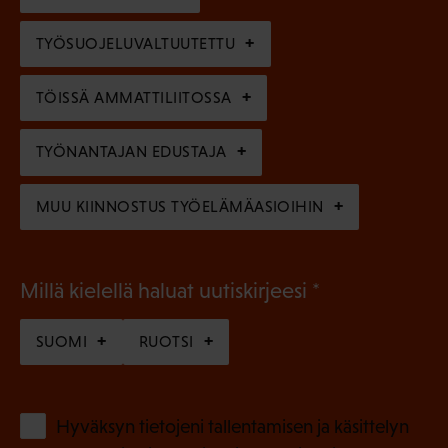
)
l
e
TYÖSUOJELUVALTUUTETTU
i
n
n
)
TÖISSÄ AMMATTILIITOSSA
e
n
TYÖNANTAJAN EDUSTAJA
)
MUU KIINNOSTUS TYÖELÄMÄASIOIHIN
(
Millä kielellä haluat uutiskirjeesi
P
SUOMI
RUOTSI
a
k
o
(
Hyväksyn tietojeni tallentamisen ja käsittelyn