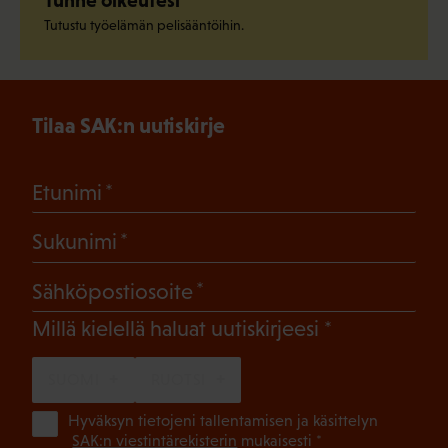
Tunne oikeutesi
Tutustu työelämän pelisääntöihin.
Tilaa SAK:n uutiskirje
(Pakollinen)
Etunimi
(Pakollinen)
Sukunimi
(Pakollinen)
Sähköpostiosoite
(Pakollinen)
Millä kielellä haluat uutiskirjeesi
SUOMI
RUOTSI
(Pa
Hyväksyn tietojeni tallentamisen ja käsittelyn
SAK:n viestintärekisterin
mukaisesti *