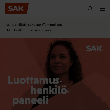
Hyppää
sisältöön
s
Näistä puhutaan
Tutkimukset
a
SAK:n luottamushenkilöpaneeli:…
k
·
f
i