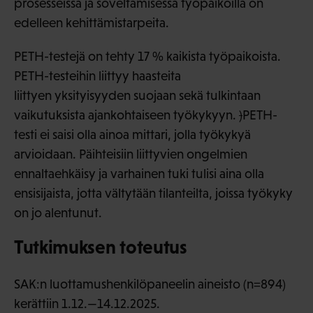
prosesseissa ja soveltamisessa työpaikoilla on
edelleen kehittämistarpeita.
PETH-testejä on tehty 17 % kaikista työpaikoista.
PETH-testeihin liittyy haasteita
liittyen yksityisyyden suojaan sekä tulkintaan
vaikutuksista ajankohtaiseen työkykyyn.
)
PETH-
testi ei saisi olla ainoa mittari, jolla työkykyä
arvioidaan. Päihteisiin liittyvien ongelmien
ennaltaehkäisy ja varhainen tuki tulisi aina olla
ensisijaista, jotta vältytään tilanteilta, joissa työkyky
on jo alentunut.
Tutkimuksen toteutus
SAK:n luottamushenkilöpaneelin aineisto (n=894)
kerättiin 1.12.—14.12.2025.