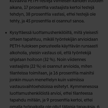
kuvaavia PETH-testejä viimeisen kahden vuoden
aikana, 17 prosenttia vastaajista kertoi testejä
tehdyn, 38 prosenttia vastasi, ettei testejä ole
tehty, ja 45 prosenttia ei osannut sanoa.
Kysyttäessä luottamushenkilöiltä, mitä yleisesti
ottaen tapahtuu, mikäli työntekijän arvioidaan
PETH-tuloksen perusteella käyttävän runsaasti
alkoholia, yleisin vastaus oli, että työntekijä
ohjataan hoitoon (32 %). Noin viidennes
vastaajista (22 %) ei osannut arvioida, miten
tilanteissa toimitaan, ja 16 prosenttia mainitsi
jonkin muun menettelyn kuin valmiissa
vastausvaihtoehdoissa esitetyt. Kymmenesosa
luottamushenkilöistä arvioi, ettei tilanteessa
tapahdu mitään, ja 9 prosenttia kertoi, ettei
omalla työpaikalla ole ollut tällaisia tapauksia. 6