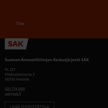
Tilaa
Suomen Ammattiliittojen Keskusjärjestö SAK
PL 157
Pitkänsillanranta 3
00530 Helsinki
020 774 000
sak@sak.fi
LISÄÄ YHTEYSTIETOJA