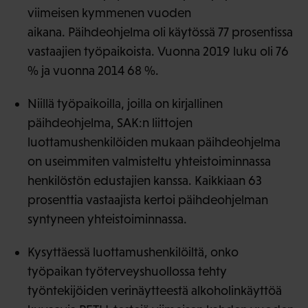
viimeisen kymmenen vuoden
aikana. Päihdeohjelma oli käytössä 77 prosentissa
vastaajien työpaikoista. Vuonna 2019 luku oli 76
% ja vuonna 2014 68 %.
Niillä työpaikoilla, joilla on kirjallinen
päihdeohjelma, SAK:n liittojen
luottamushenkilöiden mukaan päihdeohjelma
on useimmiten valmisteltu yhteistoiminnassa
henkilöstön edustajien kanssa. Kaikkiaan 63
prosenttia vastaajista kertoi päihdeohjelman
syntyneen yhteistoiminnassa.
Kysyttäessä luottamushenkilöiltä, onko
työpaikan työterveyshuollossa tehty
työntekijöiden verinäytteestä alkoholinkäyttöä