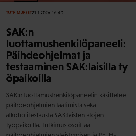
21.1.2026 16:40
TUTKIMUKSET
SAK:n
luottamushenkilöpaneeli:
Päihdeohjelmat ja
testaaminen SAK:laisilla ty
öpaikoilla
SAK:n luottamushenkilöpaneelin käsittelee
päihdeohjelmien laatimista sekä
alkoholitestausta SAK:laisten alojen
työpaikoilla. Tutkimus osoittaa
päihdeohjelmien yleistymisen ja PETH-