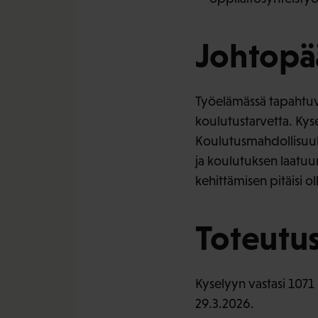
Johtopä
Työelämässä tapahtuva
koulutustarvetta. Kyse
Koulutusmahdollisuuksia 
ja koulutuksen laatuu
kehittämisen pitäisi o
Toteutu
Kyselyyn vastasi 1071 
29.3.2026.