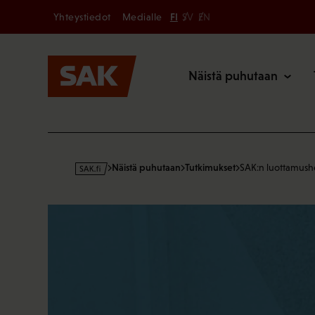
Secondary
Hyppää
Yhteystiedot
Medialle
FI
SV
EN
sisältöön
Päävalikk
Näistä puhutaan
s
Näistä puhutaan
Tutkimukset
SAK:n luottamush
a
k
·
f
i