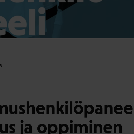
5
mushenkilöpaneel
us ja oppiminen