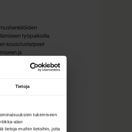
tamushenkilöiden
tämiseen työpaikoilla.
iten koulutustarpeet
ämiseen ja
n oppilaitosten kanssa
misen tilasta
Tietoja
 ominaisuuksien tukemiseen
tiikka-alan
ietoja muihin tietoihin, joita