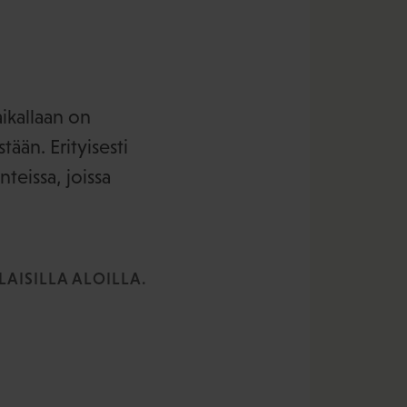
aikallaan on
tään. Erityisesti
teissa, joissa
AISILLA ALOILLA.