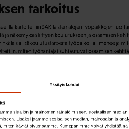
sen tarkoitus
lilla kartoitettiin SAK:laisten alojen työpaikkojen luot
ä ja näkemyksiä liittyen koulutukseen ja osaamisen kehit
, minkälaisia lisäkoulutustarpeita työpaikoilla ilmenee ja m
lvitettiin, miten työnantajat suhtautuvat osaamisen kehitt
en sekä minkä verran ja millaista yhteistyötä paikalliste
nkilöiltä kysyttiin myös oppisopimuskoulutuksesta.
nakin vuosina, joten se antaa pitkän aikavälin kuvan osaa
Yksityiskohdat
itä
t havainnot
mme sisällön ja mainosten räätälöimiseen, sosiaalisen median
iseen. Lisäksi jaamme sosiaalisen median, mainosalan ja analy
, miten käytät sivustoamme. Kumppanimme voivat yhdistää näitä t