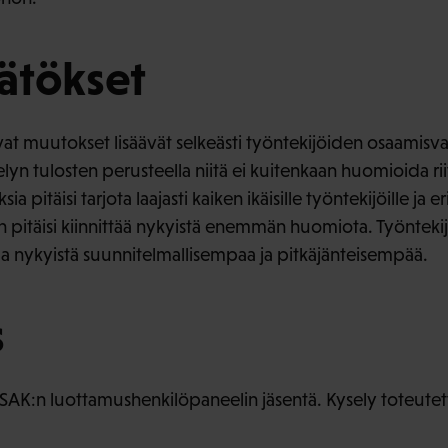
ätökset
t muutokset lisäävät selkeästi työntekijöiden osaamisva
lyn tulosten perusteella niitä ei kuitenkaan huomioida riit
pitäisi tarjota laajasti kaiken ikäisille työntekijöille ja er
n pitäisi kiinnittää nykyistä enemmän huomiota. Työntek
lla nykyistä suunnitelmallisempaa ja pitkäjänteisempää.
s
SAK:n luottamushenkilöpaneelin jäsentä. Kysely toteutetti