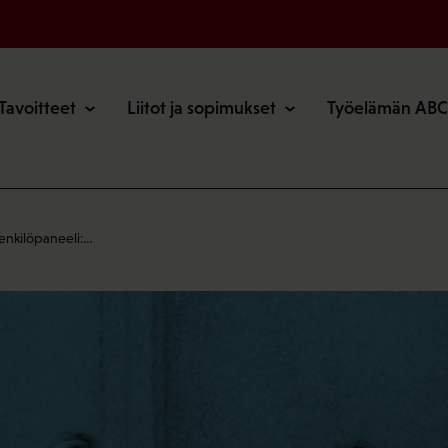
o
Tavoitteet
Liitot ja sopimukset
Työelämän ABC
enkilöpaneeli:…