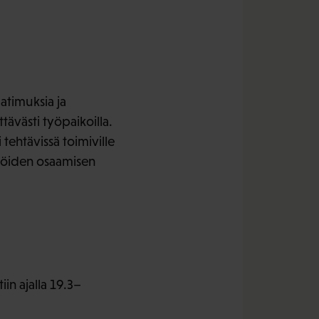
atimuksia ja
tävästi työpaikoilla.
i tehtävissä toimiville
ijöiden osaamisen
in ajalla 19.3–