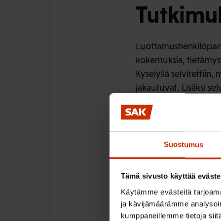
Tutkimuk
Luottamushenkilöpanee
kokemuksia, tietämyst
Kyselyllä selvitettiin
jakautuvat. Lisäksi se
koulutuksen tarjoamise
tehdään. Luottamushe
Kysely on tehty aiempi
Suostumus
työpaikoilla.
Tämä sivusto käyttää eväste
Keskeise
Käytämme evästeitä tarjoama
ja kävijämäärämme analysoim
kumppaneillemme tietoja siitä