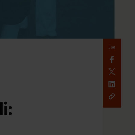
Jaa
i: