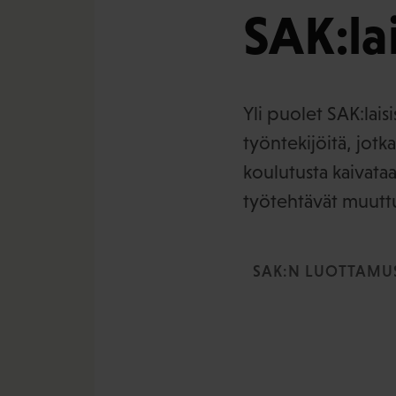
SAK:lai
Yli puolet SAK:lais
työntekijöitä, jotka
koulutusta kaivataa
työtehtävät muutt
SAK:N LUOTTAMUS