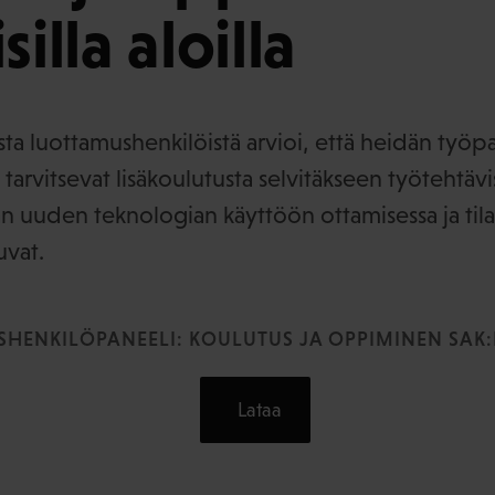
silla aloilla
ista luottamushenkilöistä arvioi, että heidän työp
 tarvitsevat lisäkoulutusta selvitäkseen työtehtävis
n uuden teknologian käyttöön ottamisessa ja tilan
uvat.
HENKILÖPANEELI: KOULUTUS JA OPPIMINEN SAK:L
Lataa