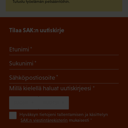
Tutustu työelämän pelisääntöihin.
Tilaa SAK:n uutiskirje
(Pakollinen)
Etunimi
(Pakollinen)
Sukunimi
(Pakollinen)
Sähköpostiosoite
(Pakollinen)
Millä kielellä haluat uutiskirjeesi
SUOMI
RUOTSI
(Pa
Hyväksyn tietojeni tallentamisen ja käsittelyn
SAK:n viestintärekisterin
mukaisesti *