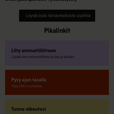
Löydä lisää tämänkaltaista sisältöä
Pikalinkit
Liity ammattiliittoon
Löydä oma ammattiliittosi ja liity jo tänään.
Pysy ajan tasalla
Tilaa SAK:n uutiskirje.
Tunne oikeutesi