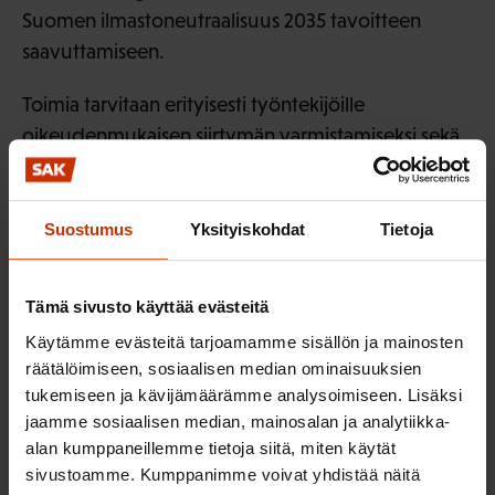
Suomen ilmastoneutraalisuus 2035 tavoitteen
saavuttamiseen.
Toimia tarvitaan erityisesti työntekijöille
oikeudenmukaisen siirtymän varmistamiseksi sekä
liikenne- ja maatalouspäästöjen vähentämiseksi
sekä maankäyttösektorin nielujen vahvistamiseksi.
Työntekijät ja ammattiliitot on otettava mukaan
Suostumus
Yksityiskohdat
Tietoja
suunnittelemaan ilmastotoimia ja päättämään niistä
yhdessä työnantajien ja julkisten toimijoiden kanssa
Tämä sivusto käyttää evästeitä
Tutkimuksen toteutus
Käytämme evästeitä tarjoamamme sisällön ja mainosten
räätälöimiseen, sosiaalisen median ominaisuuksien
tukemiseen ja kävijämäärämme analysoimiseen. Lisäksi
SAK:n luottamushenkilöpaneelin aineisto (n=910)
jaamme sosiaalisen median, mainosalan ja analytiikka-
kerättiin 27.10.—7.11.2025. Vastaajia oli 915 vuonna
alan kumppaneillemme tietoja siitä, miten käytät
2023 ja vuonna 2019 vastaava luku oli 883.
sivustoamme. Kumppanimme voivat yhdistää näitä