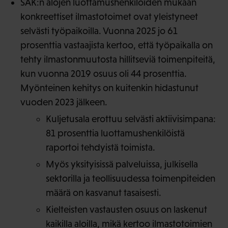
SAK:n alojen luottamushenkilöiden mukaan
konkreettiset ilmastotoimet ovat yleistyneet
selvästi työpaikoilla. Vuonna 2025 jo 61
prosenttia vastaajista kertoo, että työpaikalla on
tehty ilmastonmuutosta hillitseviä toimenpiteitä,
kun vuonna 2019 osuus oli 44 prosenttia.
Myönteinen kehitys on kuitenkin hidastunut
vuoden 2023 jälkeen.
Kuljetusala erottuu selvästi aktiivisimpana:
81 prosenttia luottamushenkilöistä
raportoi tehdyistä toimista.
Myös yksityisissä palveluissa, julkisella
sektorilla ja teollisuudessa toimenpiteiden
määrä on kasvanut tasaisesti.
Kielteisten vastausten osuus on laskenut
kaikilla aloilla, mikä kertoo ilmastotoimien