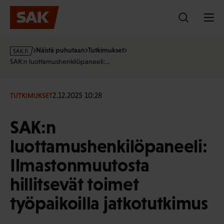
Hyppää
sisältöön
s
Näistä puhutaan
Tutkimukset
a
SAK:n luottamushenkilöpaneeli:…
k
·
f
2.12.2025 10:28
TUTKIMUKSET
i
SAK:n
luottamushenkilöpaneeli:
Ilmastonmuutosta
hillitsevät toimet
työpaikoilla jatkotutkimus