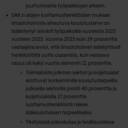
juurtumisesta työpaikkojen arkeen.
SAK:n alojen luottamushenkilöiden mukaan
ilmastotoimista aiheutuva koulutustarve on
lisääntynyt selvästi työpaikoilla vuodesta 2023
vuoteen 2025. Vuonna 2025 noin 29 prosenttia
vastaajista arvioi, että ilmastotoimet edellyttävät
henkilöstöltä uutta osaamista, kun vastaava
osuus oli kaksi vuotta aiemmin 21 prosenttia.
Toimialoista julkinen sektori ja kuljetusalat
erottuvat korkeimmilla koulutustarpeilla:
julkisella sektorilla peräti 40 prosenttia ja
kuljetusaloilla 27 prosenttia
luottamushenkilöistä näkee
lisäkoulutuksen tarpeelliseksi.
Yksityisissä palveluissa ja teollisuudessa