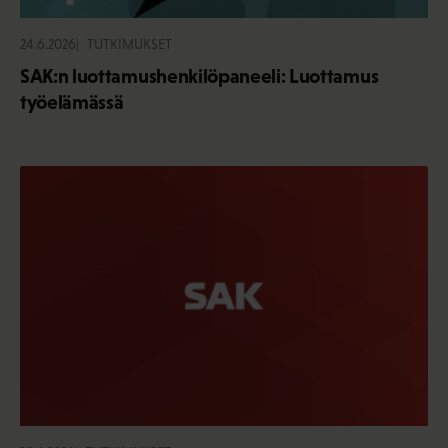
24.6.2026
TUTKIMUKSET
SAK:n luottamushenkilöpaneeli: Luottamus
työelämässä