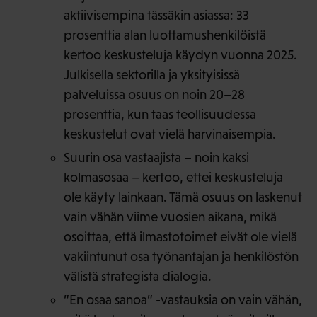
aktiivisempina tässäkin asiassa: 33
prosenttia alan luottamushenkilöistä
kertoo keskusteluja käydyn vuonna 2025.
Julkisella sektorilla ja yksityisissä
palveluissa osuus on noin 20–28
prosenttia, kun taas teollisuudessa
keskustelut ovat vielä harvinaisempia.
Suurin osa vastaajista – noin kaksi
kolmasosaa – kertoo, ettei keskusteluja
ole käyty lainkaan. Tämä osuus on laskenut
vain vähän viime vuosien aikana, mikä
osoittaa, että ilmastotoimet eivät ole vielä
vakiintunut osa työnantajan ja henkilöstön
välistä strategista dialogia.
”En osaa sanoa” -vastauksia on vain vähän,