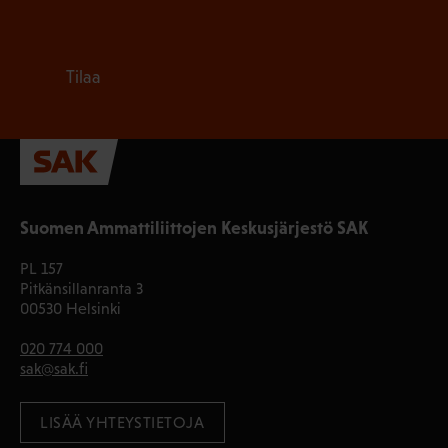
Tilaa
Suomen Ammattiliittojen Keskusjärjestö SAK
PL 157
Pitkänsillanranta 3
00530 Helsinki
020 774 000
sak@sak.fi
LISÄÄ YHTEYSTIETOJA