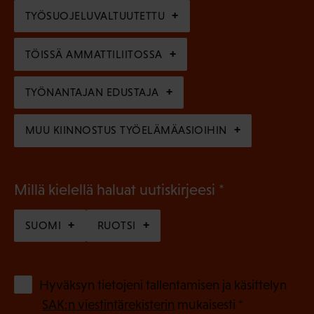
l
e
TYÖSUOJELUVALTUUTETTU
i
n
n
)
TÖISSÄ AMMATTILIITOSSA
e
n
TYÖNANTAJAN EDUSTAJA
)
MUU KIINNOSTUS TYÖELÄMÄASIOIHIN
(
Millä kielellä haluat uutiskirjeesi
P
SUOMI
RUOTSI
a
k
o
(
Hyväksyn tietojeni tallentamisen ja käsittelyn
P
l
SAK:n viestintärekisterin
mukaisesti *