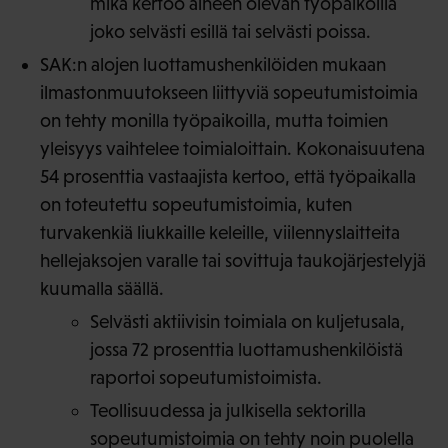
mikä kertoo aiheen olevan työpaikoilla
joko selvästi esillä tai selvästi poissa.
SAK:n alojen luottamushenkilöiden mukaan
ilmastonmuutokseen liittyviä sopeutumistoimia
on tehty monilla työpaikoilla, mutta toimien
yleisyys vaihtelee toimialoittain. Kokonaisuutena
54 prosenttia vastaajista kertoo, että työpaikalla
on toteutettu sopeutumistoimia, kuten
turvakenkiä liukkaille keleille, viilennyslaitteita
hellejaksojen varalle tai sovittuja taukojärjestelyjä
kuumalla säällä.
Selvästi aktiivisin toimiala on kuljetusala,
jossa 72 prosenttia luottamushenkilöistä
raportoi sopeutumistoimista.
Teollisuudessa ja julkisella sektorilla
sopeutumistoimia on tehty noin puolella