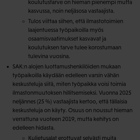
koulutustarve on hieman pienempi mutta
kasvussa, noin neljäsosa vastaajista.
Tulos viittaa siihen, että ilmastotoimien
laajentuessa työpaikoilla myös
osaamisvaatimukset kasvavat ja
koulutuksen tarve tulee korostumaan
tulevina vuosina.
SAK:n alojen luottamushenkilöiden mukaan
työpaikoilla käydään edelleen varsin vähän
keskusteluja siitä, miten työpaikka voisi toimia
ilmastonmuutoksen hillitsemiseksi. Vuonna 2025
neljännes (25 %) vastaajista kertoo, että tällaisia
keskusteluja on käyty. Osuus on noussut hieman
verrattuna vuoteen 2019, mutta kehitys on
edelleen hidasta.
Kuljetusalat erottuvat selvästi muita