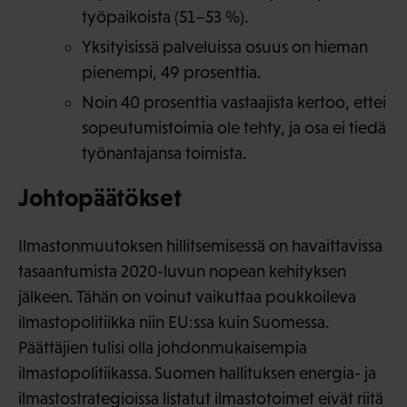
työpaikoista (51–53 %).
Yksityisissä palveluissa osuus on hieman
pienempi, 49 prosenttia.
Noin 40 prosenttia vastaajista kertoo, ettei
sopeutumistoimia ole tehty, ja osa ei tiedä
työnantajansa toimista.
Johtopäätökset
Ilmastonmuutoksen hillitsemisessä on havaittavissa
tasaantumista 2020-luvun nopean kehityksen
jälkeen. Tähän on voinut vaikuttaa poukkoileva
ilmastopolitiikka niin EU:ssa kuin Suomessa.
Päättäjien tulisi olla johdonmukaisempia
ilmastopolitiikassa. Suomen hallituksen energia- ja
ilmastostrategioissa listatut ilmastotoimet eivät riitä