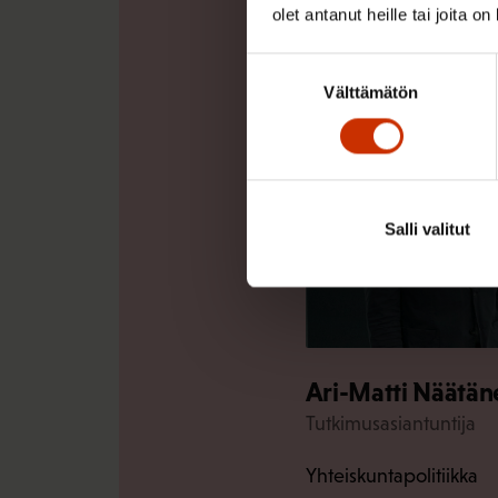
Kysy täs
olet antanut heille tai joita o
Suostumuksen
Välttämätön
valinta
Salli valitut
Ari-Matti Näätän
Tutkimusasiantuntija
Yhteiskuntapolitiikka