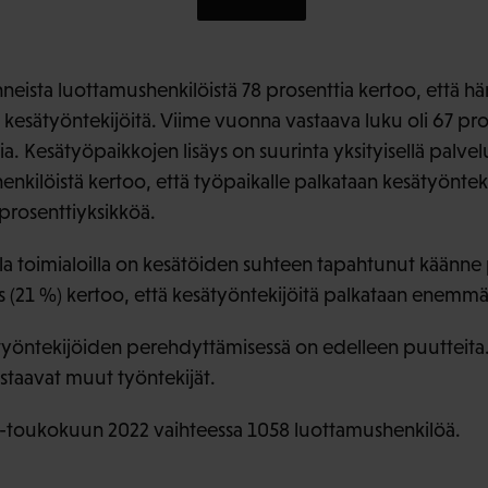
neista luottamushenkilöistä 78 prosenttia kertoo, että h
 kesätyöntekijöitä. Viime vuonna vastaava luku oli 67 pro
a. Kesätyöpaikkojen lisäys on suurinta yksityisellä palvelu
enkilöistä kertoo, että työpaikalle palkataan kesätyöntek
prosenttiyksikköä.
la toimialoilla on kesätöiden suhteen tapahtunut käänn
s (21 %) kertoo, että kesätyöntekijöitä palkataan enemmä
yöntekijöiden perehdyttämisessä on edelleen puutteita.
taavat muut työntekijät.
ti-toukokuun 2022 vaihteessa 1058 luottamushenkilöä.