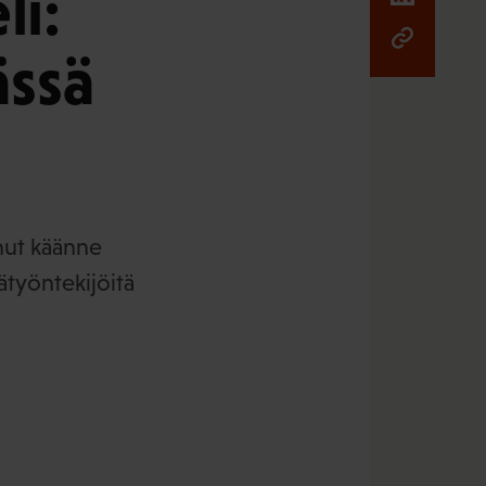
i:
ässä
nut käänne
ätyöntekijöitä