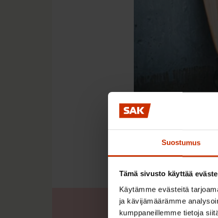
UUTINEN
12.5.2022 5:55
SAK:n kysely: Ke
Suostumus
Tämä sivusto käyttää eväste
Käytämme evästeitä tarjoama
ja kävijämäärämme analysoim
kumppaneillemme tietoja siitä