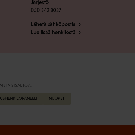
Järjestö
050 342 8027
Lähetä sähköpostia
Lue lisää henkilöstä
ISTA SISÄLTÖÄ:
USHENKILÖPANEELI
NUORET