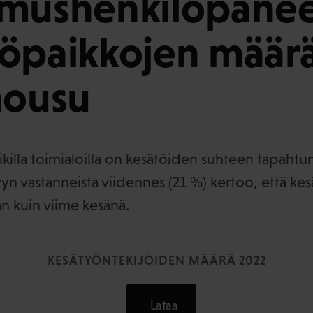
mushenkilöpaneel
öpaikkojen määr
nousu
killa toimialoilla on kesätöiden suhteen tapahtu
n vastanneista viidennes (21 %) kertoo, että kes
 kuin viime kesänä.
KESÄTYÖNTEKIJÖIDEN MÄÄRÄ 2022
Lataa