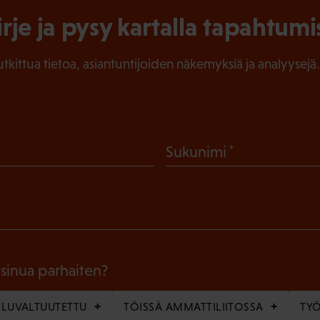
irje ja pysy kartalla tapahtumi
tutkittua tietoa, asiantuntijoiden näkemyksiä ja analyysejä.
(
Sukunimi
P
a
k
o
l
 sinua parhaiten?
l
LUVALTUUTETTU
TÖISSÄ AMMATTILIITOSSA
TY
i