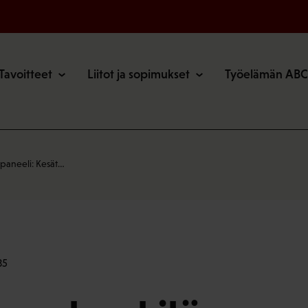
o
Tavoitteet
Liitot ja sopimukset
Työelämän ABC
paneeli: Kesät…
35