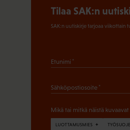
Tilaa SAK:n uutisk
SAK:n uutiskirje tarjoaa viikottain 
(
Etunimi
P
a
(
Sähköpostiosoite
k
P
o
a
l
Mikä tai mitkä näistä kuvaavat
k
l
o
LUOTTAMUSMIES
TYÖSUOJE
i