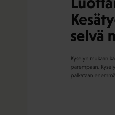
Luotta
Kesäty
selvä 
Kyselyn mukaan kai
parempaan. Kyselyy
palkataan enemmän