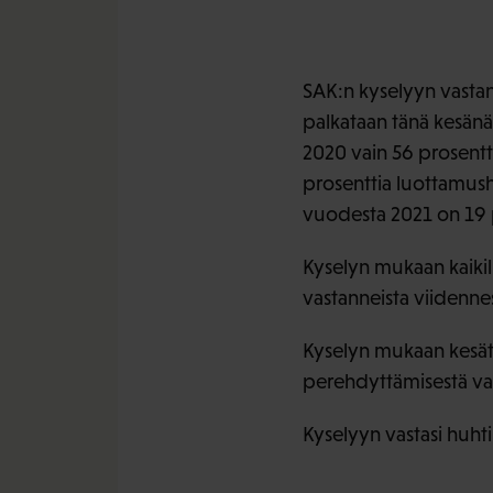
SAK:n kyselyyn vastan
palkataan tänä kesänä
2020 vain 56 prosentti
prosenttia luottamush
vuodesta 2021 on 19 
Kyselyn mukaan kaikil
vastanneista viidenne
Kyselyn mukaan kesät
perehdyttämisestä vas
Kyselyyn vastasi huh