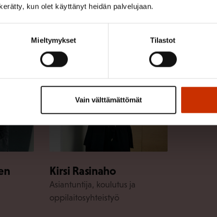
tä tutkimuksesta
n kerätty, kun olet käyttänyt heidän palvelujaan.
Mieltymykset
Tilastot
Vain välttämättömät
en
Kirsi Rasinaho
Asiantuntija, koulutus ja
oppilaitosyhteistyö