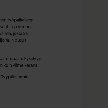
änen työpaikalleen
senttia ja vuonna
alalla, jossa 85
ijöitä. Nousua
e parempaan. Kyselyyn
n kuin viime kesänä.
 Tyypillisimmin