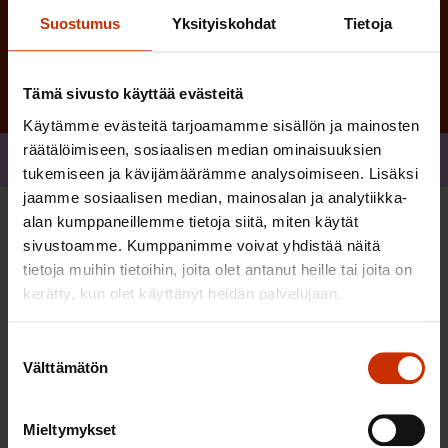
Tilaa
Suostumus
Yksityiskohdat
Tietoja
Tämä sivusto käyttää evästeitä
Käytämme evästeitä tarjoamamme sisällön ja mainosten
räätälöimiseen, sosiaalisen median ominaisuuksien
Jaa
tukemiseen ja kävijämäärämme analysoimiseen. Lisäksi
jaamme sosiaalisen median, mainosalan ja analytiikka-
alan kumppaneillemme tietoja siitä, miten käytät
Sinua saattaa myös kiinnostaa
sivustoamme. Kumppanimme voivat yhdistää näitä
tietoja muihin tietoihin, joita olet antanut heille tai joita on
kerätty, kun olet käyttänyt heidän palvelujaan.
Suostumuksen
Välttämätön
valinta
Mieltymykset