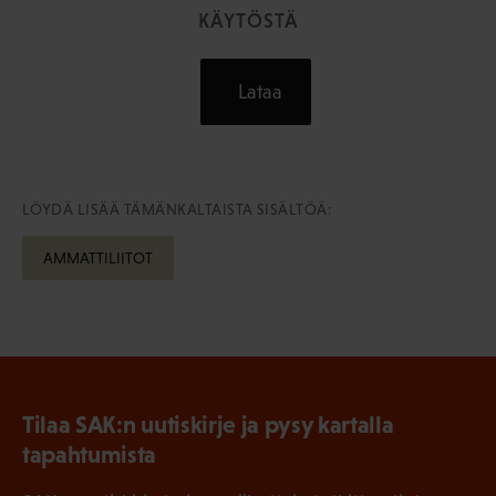
KÄYTÖSTÄ
Lataa
LÖYDÄ LISÄÄ TÄMÄNKALTAISTA SISÄLTÖÄ:
AMMATTILIITOT
Tilaa SAK:n uutiskirje ja pysy kartalla
tapahtumista