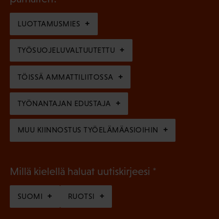
e
o
i
n
l
LUOTTAMUSMIES
n
)
l
e
TYÖSUOJELUVALTUUTETTU
i
n
n
)
TÖISSÄ AMMATTILIITOSSA
e
n
TYÖNANTAJAN EDUSTAJA
)
MUU KIINNOSTUS TYÖELÄMÄASIOIHIN
(
Millä kielellä haluat uutiskirjeesi
P
SUOMI
RUOTSI
a