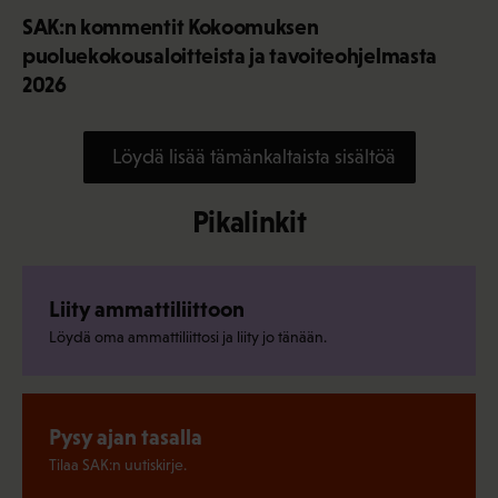
SAK:n kommentit Kokoomuksen
puoluekokousaloitteista ja tavoiteohjelmasta
2026
Löydä lisää tämänkaltaista sisältöä
Pikalinkit
Liity ammattiliittoon
Löydä oma ammattiliittosi ja liity jo tänään.
Pysy ajan tasalla
Tilaa SAK:n uutiskirje.