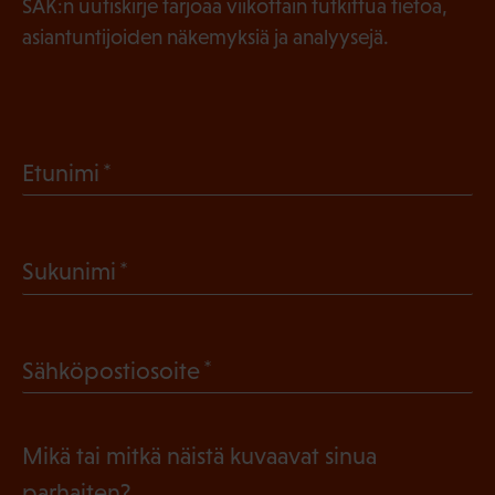
SAK:n uutiskirje tarjoaa viikottain tutkittua tietoa,
asiantuntijoiden näkemyksiä ja analyysejä.
(
Etunimi
P
a
(
Sukunimi
k
P
o
a
l
(
Sähköpostiosoite
k
l
P
o
i
a
l
Mikä tai mitkä näistä kuvaavat sinua
n
k
l
parhaiten?