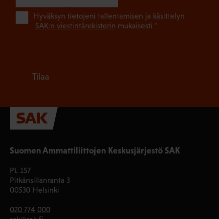
(Pa
Hyväksyn tietojeni tallentamisen ja käsittelyn
SAK:n viestintärekisterin
mukaisesti *
Tilaa
Suomen Ammattiliittojen Keskusjärjestö SAK
PL 157
Pitkänsillanranta 3
00530 Helsinki
020 774 000