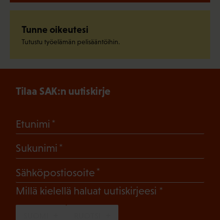
Tunne oikeutesi
Tutustu työelämän pelisääntöihin.
Tilaa SAK:n uutiskirje
(Pakollinen)
Etunimi
(Pakollinen)
Sukunimi
(Pakollinen)
Sähköpostiosoite
(Pakollinen)
Millä kielellä haluat uutiskirjeesi
SUOMI
RUOTSI