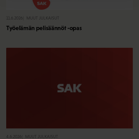
11.6.2026
MUUT JULKAISUT
Työelämän pelisäännöt -opas
4.6.2026
MUUT JULKAISUT