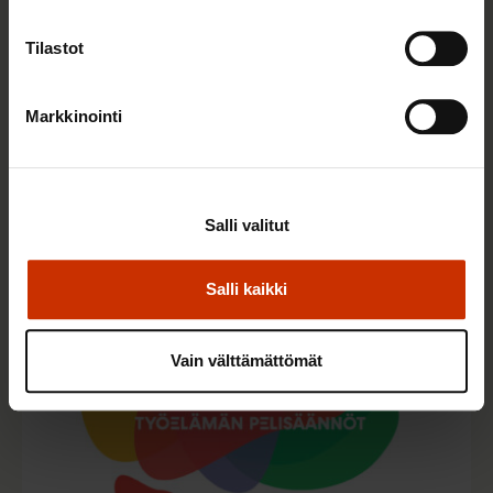
Tilastot
Markkinointi
15.6.2026
MUUT JULKAISUT
Kuinka paljon Suomessa tehdään töitä?
Salli valitut
Salli kaikki
Vain välttämättömät