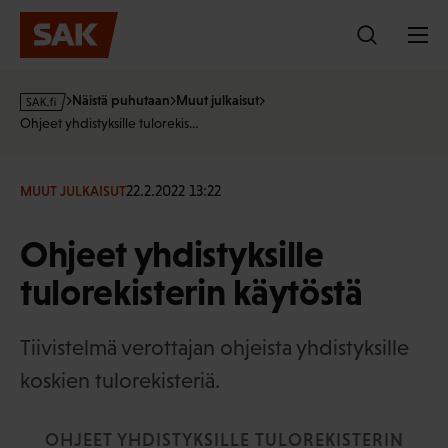
Hyppää
sisältöön
s
Näistä puhutaan
Muut julkaisut
a
Ohjeet yhdistyksille tulorekis…
k
·
f
22.2.2022 13:22
MUUT JULKAISUT
i
Ohjeet yhdistyksille
tulorekisterin käytöstä
Tiivistelmä verottajan ohjeista yhdistyksille
koskien tulorekisteriä.
OHJEET YHDISTYKSILLE TULOREKISTERIN