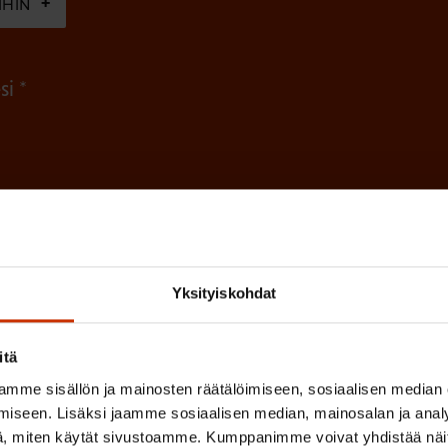
IHIN
e
n
(
si
)
P
a
k
o
(
en ja käsittelyn
SAK:n viestintärekisterin
mukaisesti *
P
l
a
l
Yksityiskohdat
k
i
o
n
l
itä
e
l
mme sisällön ja mainosten räätälöimiseen, sosiaalisen median
i
iseen. Lisäksi jaamme sosiaalisen median, mainosalan ja analy
n
n
, miten käytät sivustoamme. Kumppanimme voivat yhdistää näitä t