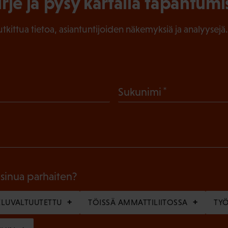
irje ja pysy kartalla tapahtumi
tutkittua tietoa, asiantuntijoiden näkemyksiä ja analyysejä.
(
Sukunimi
P
a
k
o
l
 sinua parhaiten?
l
LUVALTUUTETTU
TÖISSÄ AMMATTILIITOSSA
TY
i
n