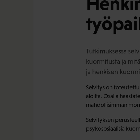
Henki
työpai
Tutkimuksessa selvi
kuormitusta ja mit
ja henkisen kuormi
Selvitys on toteutettu
aloilta. Osalla haast
mahdollisimman monipu
Selvityksen perusteell
psykososiaalisia kuorm