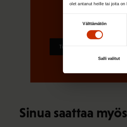
olet antanut heille tai joita o
Suostumuksen
Välttämätön
valinta
Tilaa
Salli valitut
Sinua saattaa myös