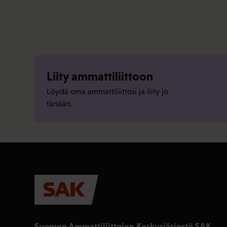
Liity ammattiliittoon
Löydä oma ammattiliittosi ja liity jo
tänään.
Suomen Ammattiliittojen Keskusjärjestö SAK