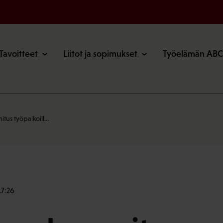
o
Tavoitteet
Liitot ja sopimukset
Työelämän ABC
tus työpaikoill…
17:26