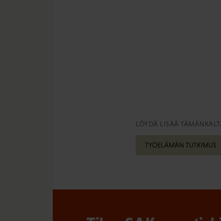
LÖYDÄ LISÄÄ TÄMÄNKALTA
TYÖELÄMÄN TUTKIMUS