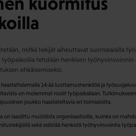
nen kuormitus
koilla
tetään, mitkä tekijät aiheuttavat suomalaisilla työ
ä työpaikoilla tehdään henkisen työhyvinvoinnin
tuksen ehkäisemiseksi.
 haastattelemalla 14:ää luottamushenkilöä ja työsuojeluva
ateltavista on molemmat roolit työpaikallaan. Tutkimuksee
olinen joukko haastateltavia eri toimialoilta.
a on laadittu muistilista organisaatioille, kuinka on mahdo
itustekijöitä sekä edistää henkistä työhyvinvointia työpai