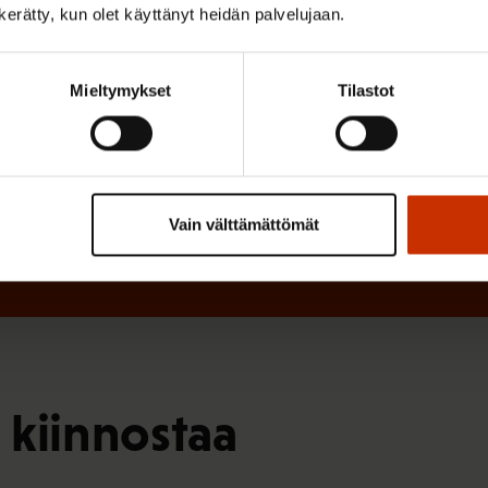
)
n kerätty, kun olet käyttänyt heidän palvelujaan.
e
n
)
Mieltymykset
Tilastot
Vain välttämättömät
 kiinnostaa