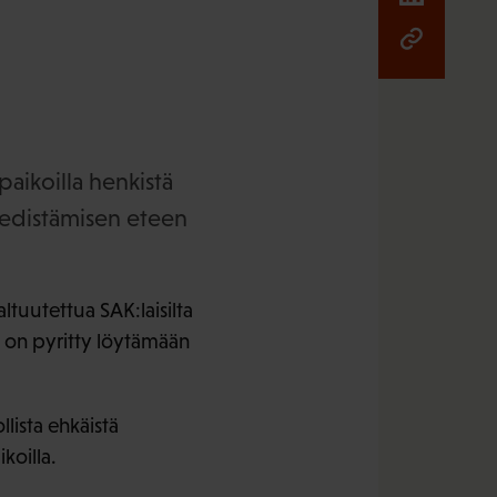
paikoilla henkistä
 edistämisen eteen
ltuutettua SAK:laisilta
n on pyritty löytämään
llista ehkäistä
koilla.