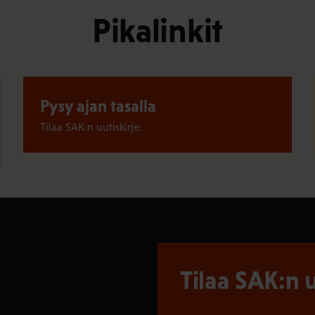
Pikalinkit
Pysy ajan tasalla
Tilaa SAK:n uutiskirje.
Tilaa SAK:n u