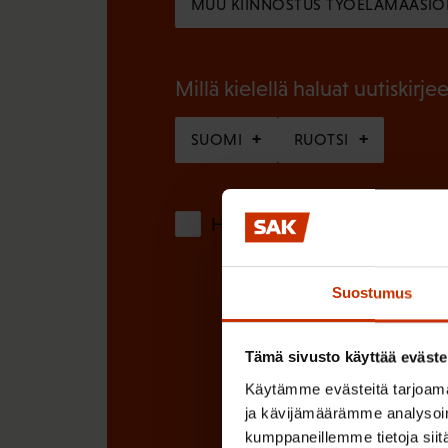
MUU KIINNOSTUS TYÖELÄMÄASIO
l
e
i
n
n
Millä kielellä haluat uutiskirjee
)
e
SUOMI
RUOTSI
n
)
Hyväksyn tietojeni tallentamis
Suostumus
Tämä sivusto käyttää eväste
Käytämme evästeitä tarjoama
ja kävijämäärämme analysoim
kumppaneillemme tietoja siitä