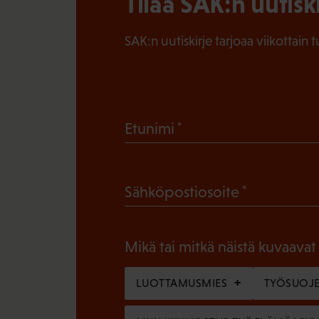
Tilaa SAK:n uutisk
SAK:n uutiskirje tarjoaa viikottain 
(
Etunimi
P
a
(
Sähköpostiosoite
k
P
o
a
l
Mikä tai mitkä näistä kuvaavat
k
l
o
LUOTTAMUSMIES
TYÖSUOJE
i
l
n