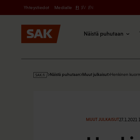
Secondary
Hyppää
Yhteystiedot
Medialle
FI
SV
EN
sisältöön
Päävalikk
Näistä puhutaan
s
Näistä puhutaan
Muut julkaisut
Henkinen kuormi
a
k
·
f
i
27.1.2021 
MUUT JULKAISUT