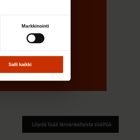
Markkinointi
Salli kaikki
Löydä lisää tämänkaltaista sisältöä