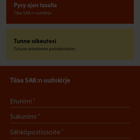
Pysy ajan tasalla
Tilaa SAK:n uutiskirje.
Tunne oikeutesi
Tutustu työelämän pelisääntöihin.
Tilaa SAK:n uutiskirje
(Pakollinen)
Etunimi
(Pakollinen)
Sukunimi
(Pakollinen)
Sähköpostiosoite