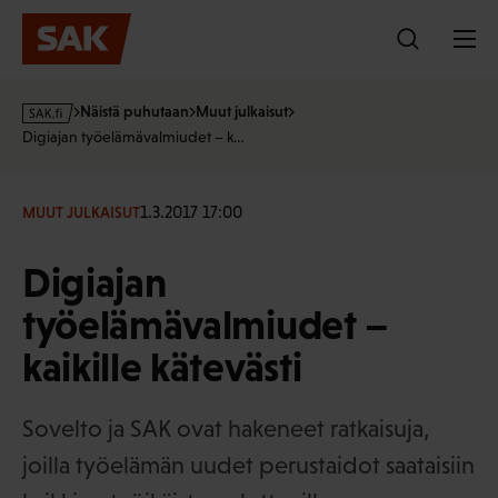
Hyppää
sisältöön
s
Näistä puhutaan
Muut julkaisut
a
Digiajan työelämävalmiudet – k…
k
·
f
1.3.2017 17:00
MUUT JULKAISUT
i
Digiajan
työelämävalmiudet –
kaikille kätevästi
Sovelto ja SAK ovat hakeneet ratkaisuja,
joilla työelämän uudet perustaidot saataisiin