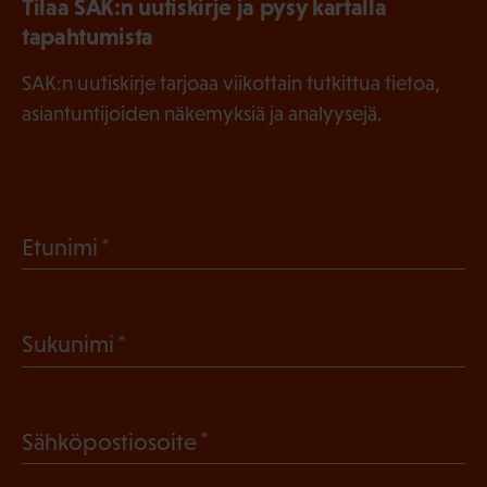
Tilaa SAK:n uutiskirje ja pysy kartalla
tapahtumista
SAK:n uutiskirje tarjoaa viikottain tutkittua tietoa,
asiantuntijoiden näkemyksiä ja analyysejä.
(
Etunimi
P
a
(
Sukunimi
k
P
o
a
l
(
Sähköpostiosoite
k
l
P
o