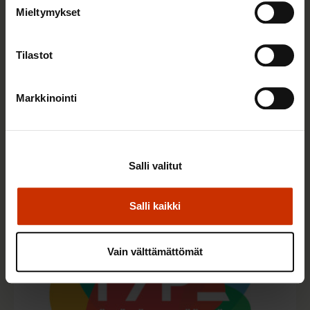
Mieltymykset
Tilastot
Markkinointi
15.6.2026
MUUT JULKAISUT
Kuinka paljon Suomessa tehdään töitä?
Salli valitut
Salli kaikki
Vain välttämättömät