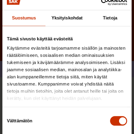
Suostumus
Yksityiskohdat
Tietoja
Tilaa
Tämä sivusto käyttää evästeitä
Käytämme evästeitä tarjoamamme sisällön ja mainosten
räätälöimiseen, sosiaalisen median ominaisuuksien
tukemiseen ja kävijämäärämme analysoimiseen. Lisäksi
Jaa
jaamme sosiaalisen median, mainosalan ja analytiikka-
alan kumppaneillemme tietoja siitä, miten käytät
sivustoamme. Kumppanimme voivat yhdistää näitä
tietoja muihin tietoihin, joita olet antanut heille tai joita on
Sinua saattaa myös kiinnostaa
kerätty, kun olet käyttänyt heidän palvelujaan.
Suostumuksen
Välttämätön
valinta