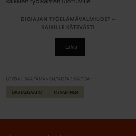
kaikkien työikäisten ulottuville
DIGIAJAN TYÖELÄMÄVALMIUDET –
KAIKILLE KÄTEVÄSTI
Lataa
LÖYDÄ LISÄÄ TÄMÄNKALTAISTA SISÄLTÖÄ:
DIGITALISAATIO
OSAAMINEN