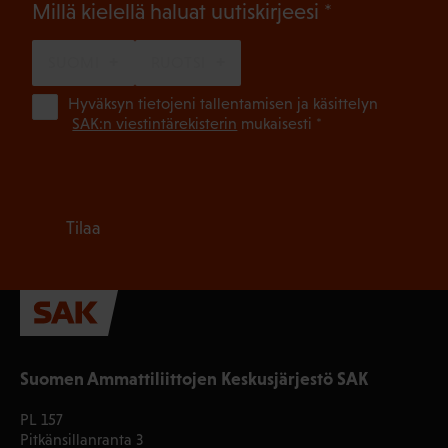
(Pakollinen)
Millä kielellä haluat uutiskirjeesi
SUOMI
RUOTSI
(Pa
Hyväksyn tietojeni tallentamisen ja käsittelyn
SAK:n viestintärekisterin
mukaisesti *
Tilaa
Suomen Ammattiliittojen Keskusjärjestö SAK
PL 157
Pitkänsillanranta 3