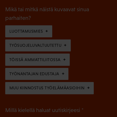
i
a
l
Mikä tai mitkä näistä kuvaavat sinua
n
k
l
parhaiten?
e
o
i
n
l
LUOTTAMUSMIES
n
)
l
e
TYÖSUOJELUVALTUUTETTU
i
n
n
)
TÖISSÄ AMMATTILIITOSSA
e
n
TYÖNANTAJAN EDUSTAJA
)
MUU KIINNOSTUS TYÖELÄMÄASIOIHIN
(
Millä kielellä haluat uutiskirjeesi