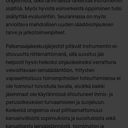
ongelmista, sekä tarvittaessa tarkentaa instrumentin
sisältöä. Myös hyvistä esimerkeistä oppiminen tulisi
sisällyttää evaluointiin. Seurannassa on myös
arvioitava mahdollisen uuden säädösohjauksen
tarve ja jatkotoimenpiteet.
Palkansaajakeskusjärjestöt pitävät instrumentin ei-
sitovuutta riittämättömänä, sillä suositus jää
helposti hyvin heikoksi ohjauskeinoksi verrattuna
velvoittavaan lainsäädäntöön. Yritysten
vapaaehtoisuus toimenpiteiden toteuttamisessa ei
ole toiminut toivotulla tavalla, eivätkä kaikki
jäsenmaat ole käytännössä sitoutuneet ihmis- ja
perusoikeuksien turvaamiseen ja suojeluun.
Keskeisiä ongelmia ovat piittaamattomuus
kansainvälisistä sopimuksista ja suosituksista sekä
kansallisesta lainsäädännöstä, toimimaton ja