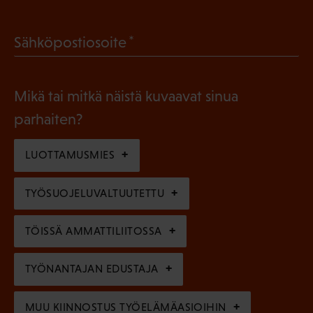
P
o
a
l
(
Sähköpostiosoite
k
l
P
o
i
a
l
Mikä tai mitkä näistä kuvaavat sinua
n
k
l
parhaiten?
e
o
i
n
l
LUOTTAMUSMIES
n
)
l
e
TYÖSUOJELUVALTUUTETTU
i
n
n
)
TÖISSÄ AMMATTILIITOSSA
e
n
TYÖNANTAJAN EDUSTAJA
)
MUU KIINNOSTUS TYÖELÄMÄASIOIHIN