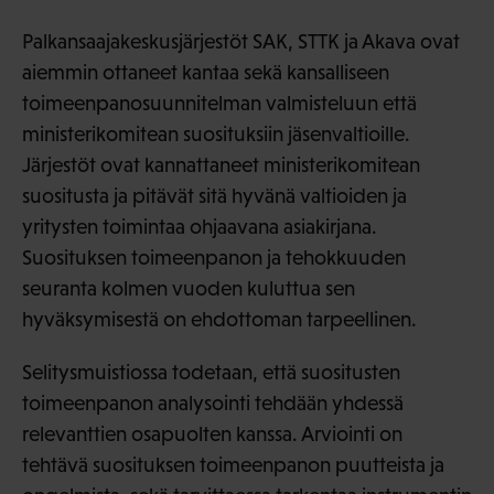
Palkansaajakeskusjärjestöt SAK, STTK ja Akava ovat
aiemmin ottaneet kantaa sekä kansalliseen
toimeenpanosuunnitelman valmisteluun että
ministerikomitean suosituksiin jäsenvaltioille.
Järjestöt ovat kannattaneet ministerikomitean
suositusta ja pitävät sitä hyvänä valtioiden ja
yritysten toimintaa ohjaavana asiakirjana.
Suosituksen toimeenpanon ja tehokkuuden
seuranta kolmen vuoden kuluttua sen
hyväksymisestä on ehdottoman tarpeellinen.
Selitysmuistiossa todetaan, että suositusten
toimeenpanon analysointi tehdään yhdessä
relevanttien osapuolten kanssa. Arviointi on
tehtävä suosituksen toimeenpanon puutteista ja