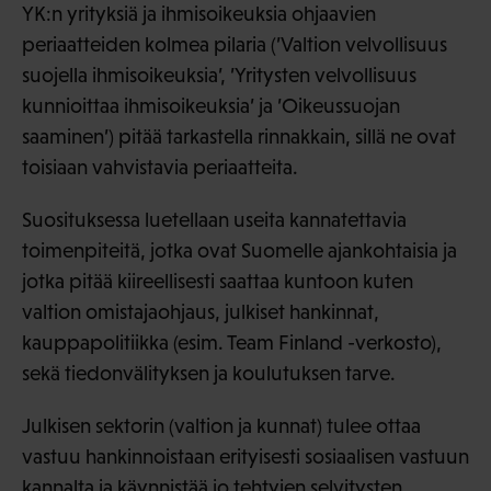
YK:n yrityksiä ja ihmisoikeuksia ohjaavien
periaatteiden kolmea pilaria (’Valtion velvollisuus
suojella ihmisoikeuksia’, ’Yritysten velvollisuus
kunnioittaa ihmisoikeuksia’ ja ’Oikeussuojan
saaminen’) pitää tarkastella rinnakkain, sillä ne ovat
toisiaan vahvistavia periaatteita.
Suosituksessa luetellaan useita kannatettavia
toimenpiteitä, jotka ovat Suomelle ajankohtaisia ja
jotka pitää kiireellisesti saattaa kuntoon kuten
valtion omistajaohjaus, julkiset hankinnat,
kauppapolitiikka (esim. Team Finland -verkosto),
sekä tiedonvälityksen ja koulutuksen tarve.
Julkisen sektorin (valtion ja kunnat) tulee ottaa
vastuu hankinnoistaan erityisesti sosiaalisen vastuun
kannalta ja käynnistää jo tehtyjen selvitysten