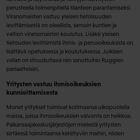
perusteella toimenpiteitä tilanteen parantamiseksi.
Viranomaisten vastuu yleisen tietoisuuden
levittämisestä on oleellista, samoin kuntien ja
valtion viranomaisten koulutus. Lisäksi yleisen
tietouden levittämistä ihmis- ja perusoikeuksista on
lisättävä opetuksessa ja koulutuksessa. Julkisen
vallan on sitouduttava niin sanottuihin Ruggien
periaatteisiin.
Yritysten vastuu ihmisoikeuksien
kunnioittamisesta
Monet yritykset toimivat kotimaansa ulkopuolella
maissa, joissa ihmisoikeuksien valvonta on heikkoa.
Palkansaajakeskusjärjestöjen mielestä yritysten
siirtäessä toimintaansa kehittyviin maihin, niiden