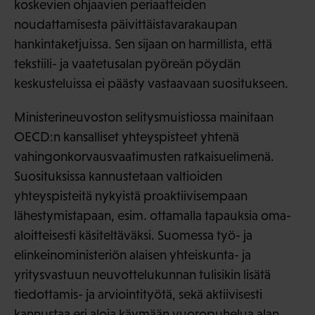
koskevien ohjaavien periaatteiden
noudattamisesta päivittäistavarakaupan
hankintaketjuissa. Sen sijaan on harmillista, että
tekstiili- ja vaatetusalan pyöreän pöydän
keskusteluissa ei päästy vastaavaan suositukseen.
Ministerineuvoston selitysmuistiossa mainitaan
OECD:n kansalliset yhteyspisteet yhtenä
vahingonkorvausvaatimusten ratkaisuelimenä.
Suosituksissa kannustetaan valtioiden
yhteyspisteitä nykyistä proaktiivisempaan
lähestymistapaan, esim. ottamalla tapauksia oma-
aloitteisesti käsiteltäväksi. Suomessa työ- ja
elinkeinoministeriön alaisen yhteiskunta- ja
yritysvastuun neuvottelukunnan tulisikin lisätä
tiedottamis- ja arviointityötä, sekä aktiivisesti
kannustaa eri aloja käymään vuoropuhelua alan