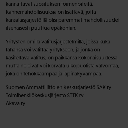
kannattavat suosituksen toimenpiteitä.
Kannemahdollisuuksia on lisättävä, jotta
kansalaisjärjestöillä olisi paremmat mahdollisuudet
itsenäisesti puuttua epäkohtiin.
Yritysten omilla valitusjärjestelmillä, joissa kuka
tahansa voi valittaa yritykseen, ja jonka on
käsiteltävä valitus, on paikkansa kokonaisuudessa,
mutta ne eivät voi korvata ulkopuolista valvontaa,
joka on tehokkaampaa ja läpinäkyvämpää.
Suomen Ammattiliittojen Keskusjärjestö SAK ry
Toimihenkilökeskusjärjestö STTK ry
Akava ry