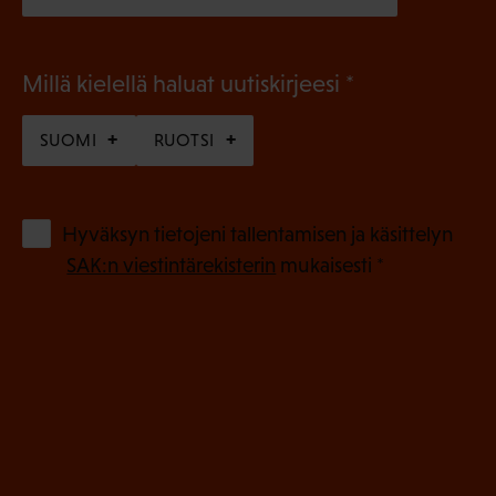
(
Millä kielellä haluat uutiskirjeesi
P
SUOMI
RUOTSI
a
k
o
(
Hyväksyn tietojeni tallentamisen ja käsittelyn
P
l
SAK:n viestintärekisterin
mukaisesti *
a
l
k
i
o
n
l
e
l
i
n
n
)