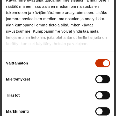
Käytämme evästeitä tarjoamamme sisällön ja mainosten
järjestöt, kuten palkansaajajärjestöt ja muut
räätälöimiseen, sosiaalisen median ominaisuuksien
kansalaisjärjestöt. Erityisesti globaalissa toiminnassa
tukemiseen ja kävijämäärämme analysoimiseen. Lisäksi
haavoittuvimmassa asemassa ovat
jaamme sosiaalisen median, mainosalan ja analytiikka-
alan kumppaneillemme tietoja siitä, miten käytät
alkuperäiskansat, naiset ja lapset. Tilaajan vastuuta
sivustoamme. Kumppanimme voivat yhdistää näitä
sopimuskumppanin kansallisista ja kansainvälisistä
tietoja muihin tietoihin, joita olet antanut heille tai joita on
velvoitteista tulee lisätä. Erityisesti olisi löydettävä
kerätty, kun olet käyttänyt heidän palvelujaan.
sääntelymalli, jolla voidaan varmistaa työsuhteen
vähimmäisehtojen noudattaminen.
Suostumuksen
Välttämätön
valinta
Palkansaajakeskusjärjestöt pitävät hyvänä, että
suosituksessa ehdotetaan yrityksille avoimempaa
Mieltymykset
yhteiskuntavastuusta viestittämistä,
huolellisuusvelvoitteen sisällyttämistä toimintaan,
Tilastot
ihmisoikeusloukkauksiin liittyviä toimintaa korjaavia
menettelyjä ja ihmisoikeuksien toteutumisen
raportointia yrityksen vuosikertomuksen
Markkinointi