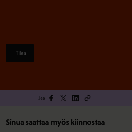
e
n
)
Tilaa
Jaa
Sinua saattaa myös kiinnostaa