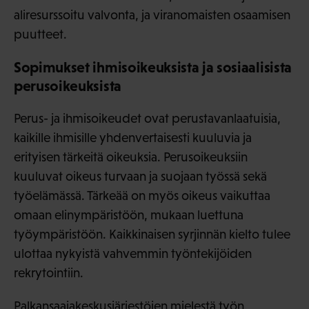
aliresurssoitu valvonta, ja viranomaisten osaamisen
puutteet.
Sopimukset ihmisoikeuksista ja sosiaalisista
perusoikeuksista
Perus- ja ihmisoikeudet ovat perustavanlaatuisia,
kaikille ihmisille yhdenvertaisesti kuuluvia ja
erityisen tärkeitä oikeuksia. Perusoikeuksiin
kuuluvat oikeus turvaan ja suojaan työssä sekä
työelämässä. Tärkeää on myös oikeus vaikuttaa
omaan elinympäristöön, mukaan luettuna
työympäristöön. Kaikkinaisen syrjinnän kielto tulee
ulottaa nykyistä vahvemmin työntekijöiden
rekrytointiin.
Palkansaajakeskusjärjestöjen mielestä työn