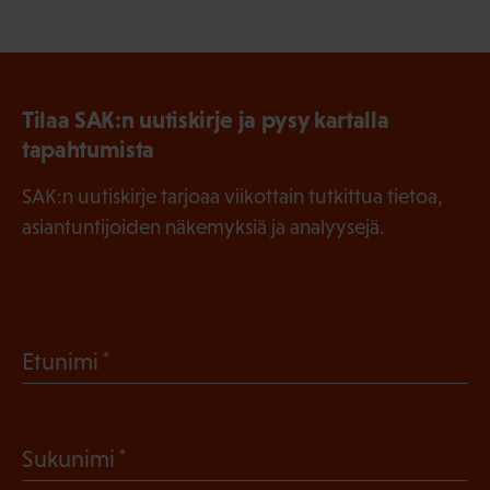
Tilaa SAK:n uutiskirje ja pysy kartalla
tapahtumista
SAK:n uutiskirje tarjoaa viikottain tutkittua tietoa,
asiantuntijoiden näkemyksiä ja analyysejä.
(
Etunimi
P
a
(
Sukunimi
k