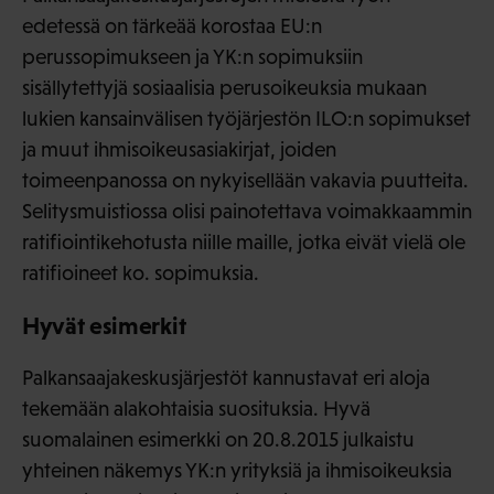
edetessä on tärkeää korostaa EU:n
perussopimukseen ja YK:n sopimuksiin
sisällytettyjä sosiaalisia perusoikeuksia mukaan
lukien kansainvälisen työjärjestön ILO:n sopimukset
ja muut ihmisoikeusasiakirjat, joiden
toimeenpanossa on nykyisellään vakavia puutteita.
Selitysmuistiossa olisi painotettava voimakkaammin
ratifiointikehotusta niille maille, jotka eivät vielä ole
ratifioineet ko. sopimuksia.
Hyvät esimerkit
Palkansaajakeskusjärjestöt kannustavat eri aloja
tekemään alakohtaisia suosituksia. Hyvä
suomalainen esimerkki on 20.8.2015 julkaistu
yhteinen näkemys YK:n yrityksiä ja ihmisoikeuksia