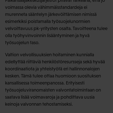
Palkansaajakeskusjärjestöt pitävät tärkeänä, että jo
voimassa olevia vähimmäisstandardeja ei
murenneta sääntelyn järkevöittämisen nimissä
esimerkiksi poistamalla työsuojelunormien
velvoittavuus pk-yritysten osalta. Tavoitteena tulee
olla työhyvinvoinnin lisääntyminen ja hyvä
työsuojelun taso.
Valtion velvollisuuksien hoitaminen kunnialla
edellyttää riittäviä henkilöstöresursseja sekä hyvää
koordinaatiota ja yhteistyötä eri hallinnonalojen
kesken. Tämä tulee ottaa huomioon suosituksen
kansallisessa toimeenpanossa. Erityisesti
työsuojeluviranomaisten valvontatoimintaan on
saatava lisää voimavaroja ja pohdittava uusia
keinoja valvonnan tehostamiseksi.