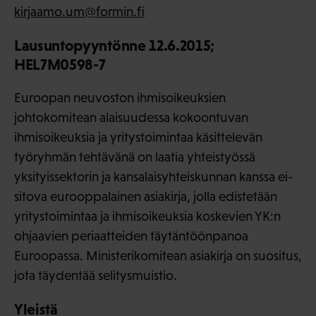
kirjaamo.um@formin.fi
Lausuntopyyntönne 12.6.2015;
HEL7M0598-7
Euroopan neuvoston ihmisoikeuksien
johtokomitean alaisuudessa kokoontuvan
ihmisoikeuksia ja yritystoimintaa käsittelevän
työryhmän tehtävänä on laatia yhteistyössä
yksityissektorin ja kansalaisyhteiskunnan kanssa ei-
sitova eurooppalainen asiakirja, jolla edistetään
yritystoimintaa ja ihmisoikeuksia koskevien YK:n
ohjaavien periaatteiden täytäntöönpanoa
Euroopassa. Ministerikomitean asiakirja on suositus,
jota täydentää selitysmuistio.
Yleistä