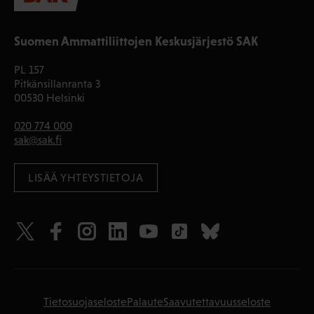
Suomen Ammattiliittojen Keskusjärjestö SAK
PL 157
Pitkänsillanranta 3
00530 Helsinki
020 774 000
sak@sak.fi
LISÄÄ YHTEYSTIETOJA
Tietosuojaseloste
Palaute
Saavutettavuusseloste