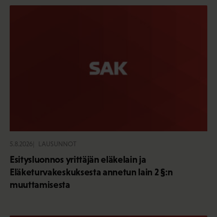
5.8.2026
LAUSUNNOT
Esitysluonnos yrittäjän eläkelain ja
Eläketurvakeskuksesta annetun lain 2 §:n
muuttamisesta