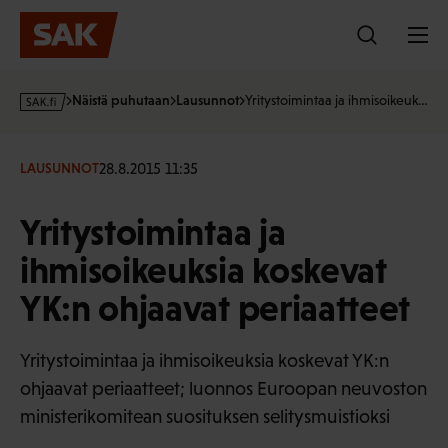
Hyppää
sisältöön
s
Näistä puhutaan
Lausunnot
Yritystoimintaa ja ihmisoikeuk…
a
k
·
28.8.2015 11:35
LAUSUNNOT
f
i
Yritystoimintaa ja
ihmisoikeuksia koskevat
YK:n ohjaavat periaatteet
Yritystoimintaa ja ihmisoikeuksia koskevat YK:n
ohjaavat periaatteet; luonnos Euroopan neuvoston
ministerikomitean suosituksen selitysmuistioksi