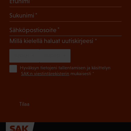
(Pakollinen)
Etunimi
(Pakollinen)
Sukunimi
(Pakollinen)
Sähköpostiosoite
(Pakollinen)
Millä kielellä haluat uutiskirjeesi
SUOMI
RUOTSI
(Pa
Hyväksyn tietojeni tallentamisen ja käsittelyn
SAK:n viestintärekisterin
mukaisesti *
Tilaa