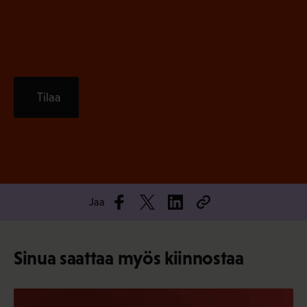
)
Tilaa
Jaa
Sinua saattaa myös kiinnostaa