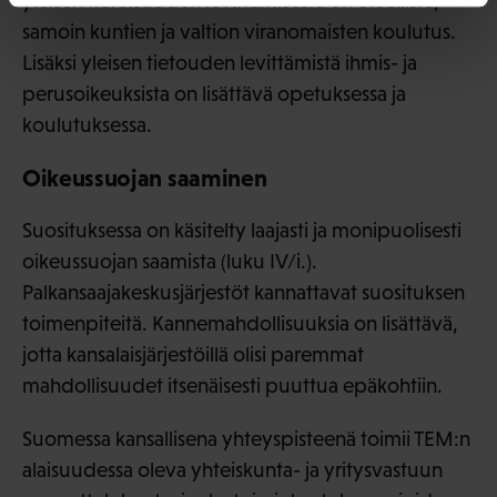
yleisen tietoisuuden levittämisestä on oleellista,
samoin kuntien ja valtion viranomaisten koulutus.
Lisäksi yleisen tietouden levittämistä ihmis- ja
perusoikeuksista on lisättävä opetuksessa ja
koulutuksessa.
Oikeussuojan saaminen
Suosituksessa on käsitelty laajasti ja monipuolisesti
oikeussuojan saamista (luku IV/i.).
Palkansaajakeskusjärjestöt kannattavat suosituksen
toimenpiteitä. Kannemahdollisuuksia on lisättävä,
jotta kansalaisjärjestöillä olisi paremmat
mahdollisuudet itsenäisesti puuttua epäkohtiin.
Suomessa kansallisena yhteyspisteenä toimii TEM:n
alaisuudessa oleva yhteiskunta- ja yritysvastuun