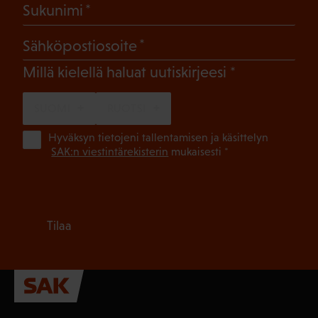
(Pakollinen)
Sukunimi
(Pakollinen)
Sähköpostiosoite
(Pakollinen)
Millä kielellä haluat uutiskirjeesi
SUOMI
RUOTSI
(Pa
Hyväksyn tietojeni tallentamisen ja käsittelyn
SAK:n viestintärekisterin
mukaisesti *
Tilaa