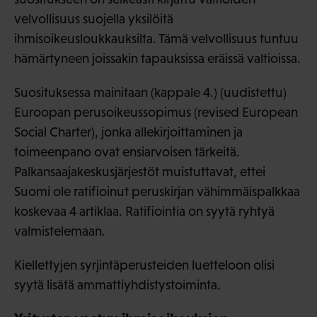
velvollisuus suojella yksilöitä
ihmisoikeusloukkauksilta. Tämä velvollisuus tuntuu
hämärtyneen joissakin tapauksissa eräissä valtioissa.
Suosituksessa mainitaan (kappale 4.) (uudistettu)
Euroopan perusoikeussopimus (revised European
Social Charter), jonka allekirjoittaminen ja
toimeenpano ovat ensiarvoisen tärkeitä.
Palkansaajakeskusjärjestöt muistuttavat, ettei
Suomi ole ratifioinut peruskirjan vähimmäispalkkaa
koskevaa 4 artiklaa. Ratifiointia on syytä ryhtyä
valmistelemaan.
Kiellettyjen syrjintäperusteiden luetteloon olisi
syytä lisätä ammattiyhdistystoiminta.