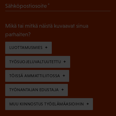
l
(
Sähköpostiosoite
k
l
P
o
i
a
l
Mikä tai mitkä näistä kuvaavat sinua
n
k
l
parhaiten?
e
o
i
n
l
LUOTTAMUSMIES
n
)
l
e
TYÖSUOJELUVALTUUTETTU
i
n
n
)
TÖISSÄ AMMATTILIITOSSA
e
n
TYÖNANTAJAN EDUSTAJA
)
MUU KIINNOSTUS TYÖELÄMÄASIOIHIN