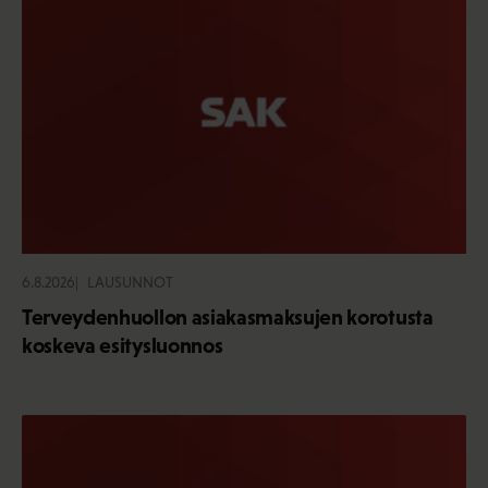
6.8.2026
LAUSUNNOT
Terveydenhuollon asiakasmaksujen korotusta
koskeva esitysluonnos