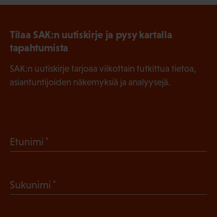
Tilaa SAK:n uutiskirje ja pysy kartalla
tapahtumista
SAK:n uutiskirje tarjoaa viikottain tutkittua tietoa,
asiantuntijoiden näkemyksiä ja analyysejä.
(
Etunimi
P
a
(
Sukunimi
k
P
o
a