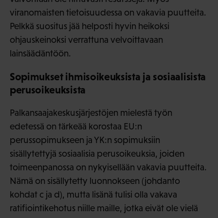
viranomaisten tietoisuudessa on vakavia puutteita.
Pelkkä suositus jää helposti hyvin heikoksi
ohjauskeinoksi verrattuna velvoittavaan
lainsäädäntöön.
Sopimukset ihmisoikeuksista ja sosiaalisista
perusoikeuksista
Palkansaajakeskusjärjestöjen mielestä työn
edetessä on tärkeää korostaa EU:n
perussopimukseen ja YK:n sopimuksiin
sisällytettyjä sosiaalisia perusoikeuksia, joiden
toimeenpanossa on nykyisellään vakavia puutteita.
Nämä on sisällytetty luonnokseen (johdanto
kohdat c ja d), mutta lisänä tulisi olla vakava
ratifiointikehotus niille maille, jotka eivät ole vielä