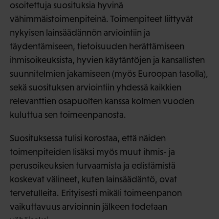
osoitettuja suosituksia hyvinä
vähimmäistoimenpiteinä. Toimenpiteet liittyvät
nykyisen lainsäädännön arviointiin ja
täydentämiseen, tietoisuuden herättämiseen
ihmisoikeuksista, hyvien käytäntöjen ja kansallisten
suunnitelmien jakamiseen (myös Euroopan tasolla),
sekä suosituksen arviointiin yhdessä kaikkien
relevanttien osapuolten kanssa kolmen vuoden
kuluttua sen toimeenpanosta.
Suosituksessa tulisi korostaa, että näiden
toimenpiteiden lisäksi myös muut ihmis- ja
perusoikeuksien turvaamista ja edistämistä
koskevat välineet, kuten lainsäädäntö, ovat
tervetulleita. Erityisesti mikäli toimeenpanon
vaikuttavuus arvioinnin jälkeen todetaan