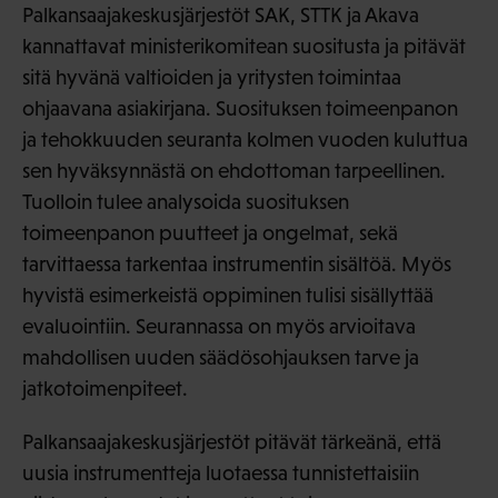
Palkansaajakeskusjärjestöt SAK, STTK ja Akava
kannattavat ministerikomitean suositusta ja pitävät
sitä hyvänä valtioiden ja yritysten toimintaa
ohjaavana asiakirjana. Suosituksen toimeenpanon
ja tehokkuuden seuranta kolmen vuoden kuluttua
sen hyväksynnästä on ehdottoman tarpeellinen.
Tuolloin tulee analysoida suosituksen
toimeenpanon puutteet ja ongelmat, sekä
tarvittaessa tarkentaa instrumentin sisältöä. Myös
hyvistä esimerkeistä oppiminen tulisi sisällyttää
evaluointiin. Seurannassa on myös arvioitava
mahdollisen uuden säädösohjauksen tarve ja
jatkotoimenpiteet.
Palkansaajakeskusjärjestöt pitävät tärkeänä, että
uusia instrumentteja luotaessa tunnistettaisiin