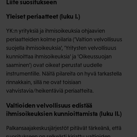
Liite suositukseen
Yleiset periaatteet (luku I.)
YK:n yrityksiä ja ihmisoikeuksia ohjaavien
periaatteiden kolme pilaria (’Valtion velvollisuus
suojella ihmisoikeuksia’, ’Yritysten velvollisuus
kunnioittaa ihmisoikeuksia’ ja ’Oikeussuojan
saaminen’) ovat oikeat perustat uudelle
instrumentille. Näitä pilareita on hyvä tarkastella
rinnakkain, sillä ne ovat toisiaan
vahvistavia/heikentäviä periaatteita.
Valtioiden velvollisuus edistää
ihmisoikeuksien kunnioittamista (luku II.)
Palkansaajakeskusjärjestöt pitävät tärkeänä, että
suositukseen on selkeästi kirjattu valtioiden