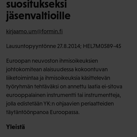
suositukseksi
jäsenvaltioille
kirjaamo.um@formin.fi
Lausuntopyyntönne 27.8.2014; HEL7M0589-45
Euroopan neuvoston ihmisoikeuksien
johtokomitean alaisuudessa kokoontuvan
liiketoimintaa ja ihmisoikeuksia käsittelevän
työryhmän tehtäväksi on annettu laatia ei-sitova
eurooppalainen instrumentti tai instrumentteja,
jolla edistetään YK:n ohjaavien periaatteiden
täytäntöönpanoa Euroopassa.
Yleistä