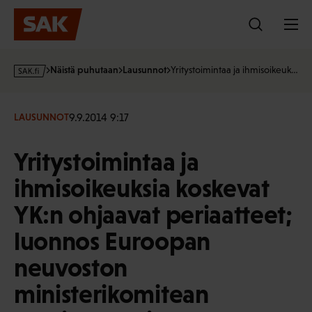
Hyppää
sisältöön
s
Näistä puhutaan
Lausunnot
Yritystoimintaa ja ihmisoikeuk…
a
k
·
9.9.2014 9:17
LAUSUNNOT
f
i
Yritystoimintaa ja
ihmisoikeuksia koskevat
YK:n ohjaavat periaatteet;
luonnos Euroopan
neuvoston
ministerikomitean