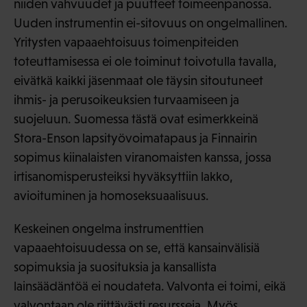
niiden vahvuudet ja puutteet toimeenpanossa.
Uuden instrumentin ei-sitovuus on ongelmallinen.
Yritysten vapaaehtoisuus toimenpiteiden
toteuttamisessa ei ole toiminut toivotulla tavalla,
eivätkä kaikki jäsenmaat ole täysin sitoutuneet
ihmis- ja perusoikeuksien turvaamiseen ja
suojeluun. Suomessa tästä ovat esimerkkeinä
Stora-Enson lapsityövoimatapaus ja Finnairin
sopimus kiinalaisten viranomaisten kanssa, jossa
irtisanomisperusteiksi hyväksyttiin lakko,
avioituminen ja homoseksuaalisuus.
Keskeinen ongelma instrumenttien
vapaaehtoisuudessa on se, että kansainvälisiä
sopimuksia ja suosituksia ja kansallista
lainsäädäntöä ei noudateta. Valvonta ei toimi, eikä
valvontaan ole riittävästi resursseja. Myös