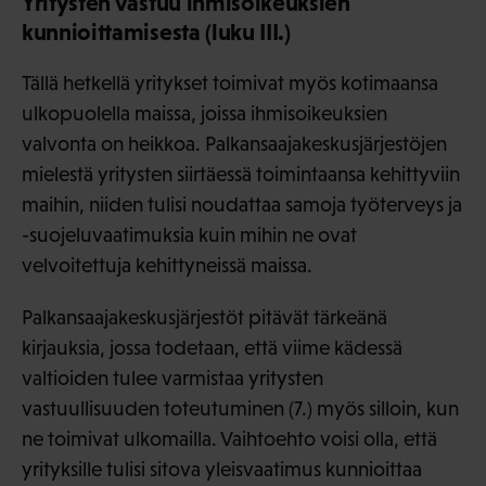
Yritysten vastuu ihmisoikeuksien
kunnioittamisesta (luku III.)
Tällä hetkellä yritykset toimivat myös kotimaansa
ulkopuolella maissa, joissa ihmisoikeuksien
valvonta on heikkoa. Palkansaajakeskusjärjestöjen
mielestä yritysten siirtäessä toimintaansa kehittyviin
maihin, niiden tulisi noudattaa samoja työterveys ja
-suojeluvaatimuksia kuin mihin ne ovat
velvoitettuja kehittyneissä maissa.
Palkansaajakeskusjärjestöt pitävät tärkeänä
kirjauksia, jossa todetaan, että viime kädessä
valtioiden tulee varmistaa yritysten
vastuullisuuden toteutuminen (7.) myös silloin, kun
ne toimivat ulkomailla. Vaihtoehto voisi olla, että
yrityksille tulisi sitova yleisvaatimus kunnioittaa