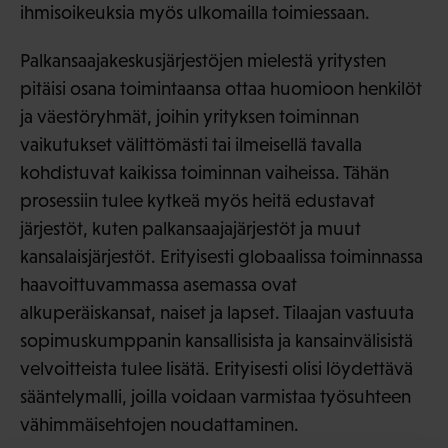
ihmisoikeuksia myös ulkomailla toimiessaan.
Palkansaajakeskusjärjestöjen mielestä yritysten
pitäisi osana toimintaansa ottaa huomioon henkilöt
ja väestöryhmät, joihin yrityksen toiminnan
vaikutukset välittömästi tai ilmeisellä tavalla
kohdistuvat kaikissa toiminnan vaiheissa. Tähän
prosessiin tulee kytkeä myös heitä edustavat
järjestöt, kuten palkansaajajärjestöt ja muut
kansalaisjärjestöt. Erityisesti globaalissa toiminnassa
haavoittuvammassa asemassa ovat
alkuperäiskansat, naiset ja lapset. Tilaajan vastuuta
sopimuskumppanin kansallisista ja kansainvälisistä
velvoitteista tulee lisätä. Erityisesti olisi löydettävä
sääntelymalli, joilla voidaan varmistaa työsuhteen
vähimmäisehtojen noudattaminen.