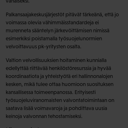
vähäiseksi.
Palkansaajakeskusjärjestöt pitävät tärkeänä, että jo
voimassa olevia vähimmäisstandardeja ei
murenneta sääntelyn järkevöittämisen nimissä
esimerkiksi poistamalla työsuojelunormien
velvoittavuus pk-yritysten osalta.
Valtion velvollisuuksien hoitaminen kunnialla
edellyttää riittävää henkilöstöresurssia ja hyvää
koordinaatiota ja yhteistyötä eri hallinnonalojen
kesken, mikä tulee ottaa huomioon suosituksen
kansallisessa toimeenpanossa. Erityisesti
työsuojeluviranomaisten valvontatoimintaan on
saatava lisää voimavaroja ja pohdittava uusia
keinoja valvonnan tehostamiseksi.