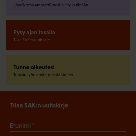
Löydä oma ammattiliittosi ja liity jo tänään.
Pysy ajan tasalla
Tilaa SAK:n uutiskirje.
Tunne oikeutesi
Tutustu työelämän pelisääntöihin.
Tilaa SAK:n uutiskirje
(Pakollinen)
Etunimi