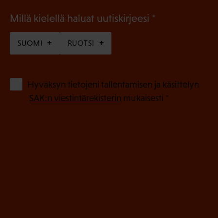
(
Millä kielellä haluat uutiskirjeesi
P
SUOMI
RUOTSI
a
k
o
(
Hyväksyn tietojeni tallentamisen ja käsittelyn
P
l
SAK:n viestintärekisterin
mukaisesti *
a
l
k
i
o
n
l
e
l
i
n
n
)
e
n