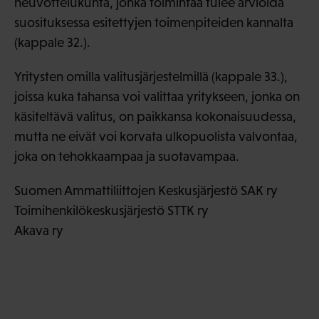
neuvottelukunta, jonka toimintaa tulee arvioida
suosituksessa esitettyjen toimenpiteiden kannalta
(kappale 32.).
Yritysten omilla valitusjärjestelmillä (kappale 33.),
joissa kuka tahansa voi valittaa yritykseen, jonka on
käsiteltävä valitus, on paikkansa kokonaisuudessa,
mutta ne eivät voi korvata ulkopuolista valvontaa,
joka on tehokkaampaa ja suotavampaa.
Suomen Ammattiliittojen Keskusjärjestö SAK ry
Toimihenkilökeskusjärjestö STTK ry
Akava ry