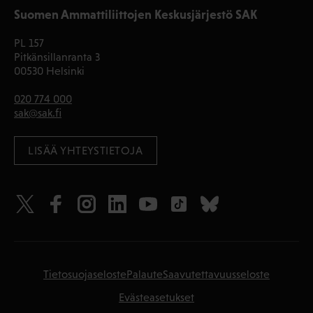
Suomen Ammattiliittojen Keskusjärjestö SAK
PL 157
Pitkänsillanranta 3
00530 Helsinki
020 774 000
sak@sak.fi
LISÄÄ YHTEYSTIETOJA
Tietosuojaseloste
Palaute
Saavutettavuusseloste
Evästeasetukset