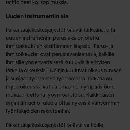
ratifioineet ko. sopimuksia.
Uuden instrumentin ala
Palkansaajakeskusjärjestöt pitävät tärkeänä, että
uuden instrumentin perustaksi on otettu
ihmisoikeuksien käsittäminen laajasti. ”Perus- ja
ihmisoikeudet ovat perustavanlaatuisia, kaikille
ihmisille yhdenvertaisesti kuuluvia ja erityisen
tärkeitä oikeuksia.” Näihin kuuluvat oikeus turvaan
ja suojaan työssä sekä työelämässä. Tärkeää on
myös oikeus vaikuttaa omaan elinympäristöön,
mukaan luettuna työympäristöön. Kaikkinaisen
syrjinnän kielto tulee ulottaa nykyistä vahvemmin
työntekijöiden rekrytointiin.
Palkansaajakeskusjärjestöt pitävät valtioille