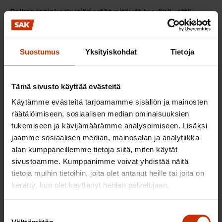
Palkansaajakeskusjärjestöt pitävät hyvänä, että
suosituksessa ehdotetaan yrityksille avoimempaa
yhteiskuntavastuusta viestittämistä,
Suostumus
Yksityiskohdat
Tietoja
huolellisuusvelvoitteen sisällyttämistä toimintaan,
ihmisoikeusloukkauksiin liittyviä toimintaa korjaavia
menettelyjä ja ihmisoikeuksien toteutumisen
Tämä sivusto käyttää evästeitä
raportointia yrityksen vuosikertomuksen
Käytämme evästeitä tarjoamamme sisällön ja mainosten
yhteydessä.
räätälöimiseen, sosiaalisen median ominaisuuksien
tukemiseen ja kävijämäärämme analysoimiseen. Lisäksi
Palkansaajakeskusjärjestöjen mielestä yrityksille
jaamme sosiaalisen median, mainosalan ja analytiikka-
tulisi asettaa lakisääteiset raportointivaatimukset
alan kumppaneillemme tietoja siitä, miten käytät
niiden huolellisuusvelvoitteen täyttämisestä.
sivustoamme. Kumppanimme voivat yhdistää näitä
tietoja muihin tietoihin, joita olet antanut heille tai joita on
Yritysten tulisi julkisesti ja säännönmukaisesti kertoa
kerätty, kun olet käyttänyt heidän palvelujaan.
merkittävistä ihmisoikeusriskeistään, toimista niiden
minimoimiseksi ja vaikutuksista maakohtaisesti.
Suostumuksen
Suomen tulee toimeenpanna EU:n NFR-direktiivi