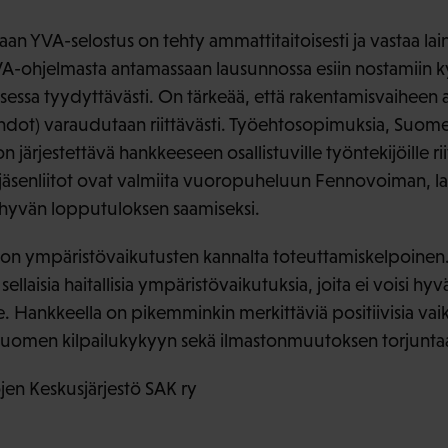
an YVA-selostus on tehty ammattitaitoisesti ja vastaa l
VA-ohjelmasta antamassaan lausunnossa esiin nostamiin 
essa tyydyttävästi. On tärkeää, että rakentamisvaiheen aika
hdot) varaudutaan riittävästi. Työehtosopimuksia, Suomen 
järjestettävä hankkeeseen osallistuville työntekijöille rii
jäsenliitot ovat valmiita vuoropuheluun Fennovoiman, lai
 hyvän lopputuloksen saamiseksi.
 on ympäristövaikutusten kannalta toteuttamiskelpoine
sellaisia haitallisia ympäristövaikutuksia, joita ei voisi hyv
e. Hankkeella on pikemminkin merkittäviä positiivisia vai
Suomen kilpailukykyyn sekä ilmastonmuutoksen torjunta
en Keskusjärjestö SAK ry