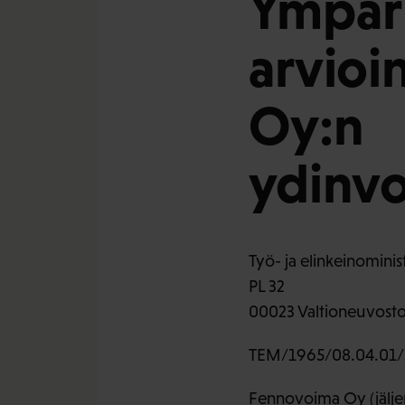
Ympäri
arvioi
Oy:n
ydinvo
Työ- ja elinkeinominis
PL 32
00023 Valtioneuvost
TEM/1965/08.04.01/
Fennovoima Oy (jälje