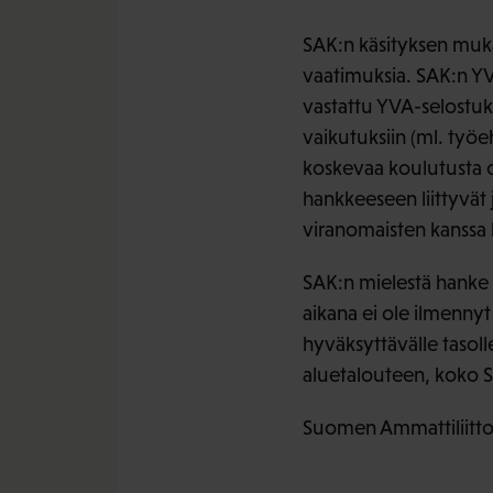
SAK:n käsityksen muka
vaatimuksia. SAK:n Y
vastattu YVA-selostuks
vaikutuksiin (ml. työe
koskevaa koulutusta on 
hankkeeseen liittyvät 
viranomaisten kanssa
SAK:n mielestä hanke
aikana ei ole ilmennyt 
hyväksyttävälle tasoll
aluetalouteen, koko 
Suomen Ammattiliittoj