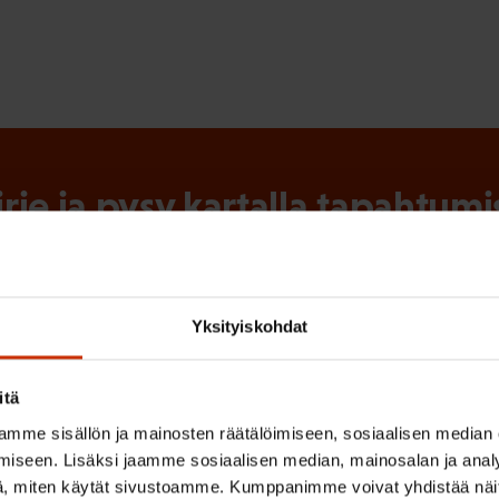
irje ja pysy kartalla tapahtumi
tutkittua tietoa, asiantuntijoiden näkemyksiä ja analyysejä.
Yksityiskohdat
(
Sukunimi
itä
P
mme sisällön ja mainosten räätälöimiseen, sosiaalisen median
iseen. Lisäksi jaamme sosiaalisen median, mainosalan ja analy
a
, miten käytät sivustoamme. Kumppanimme voivat yhdistää näitä t