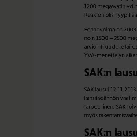
1200 megawatin ydinvo
Reaktori olisi tyypiltä
Fennovoima on 2008 –
noin 1500 – 2500 mega
arviointi uudelle lai
YVA-menettelyn aikan
SAK:n laus
SAK lausui 12.11.201
lainsäädännön vaatimuk
tarpeellinen. SAK toi
myös rakentamisvaiheen
SAK:n laus