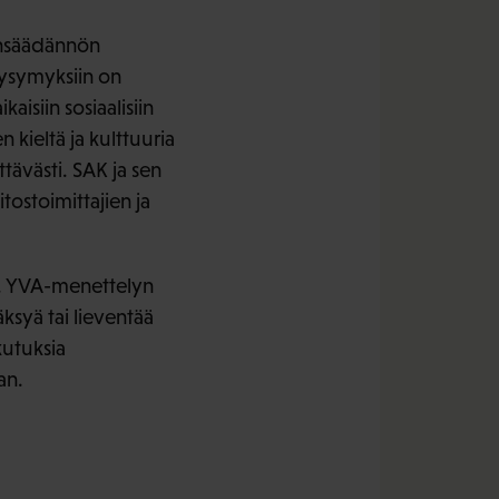
ainsäädännön
kysymyksiin on
isiin sosiaalisiin
kieltä ja kulttuuria
ttävästi. SAK ja sen
tostoimittajien ja
n. YVA-menettelyn
äksyä tai lieventää
kutuksia
an.