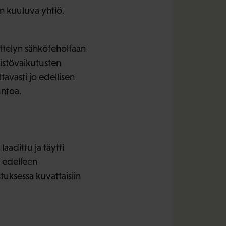
n kuuluva yhtiö.
telyn sähköteholtaan
ristövaikutusten
avasti jo edellisen
untoa.
 laadittu ja täytti
i edelleen
tuksessa kuvattaisiin