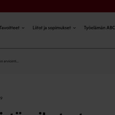
o
Tavoitteet
Liitot ja sopimukset
Työelämän ABC
n arviointi…
19