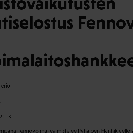
stövaikutusten
ntiselostus Fenn
imalaitoshankkee
teriö
o
2013
mpänä Fennovoima) valmistelee Pyhäjoen Hanhikivelle 