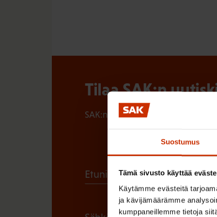
Tilaa SAK:n uutisk
SAK:n uutiskirje tarjoaa viikottain 
Suostumus
(
Etunimi
Tämä sivusto käyttää eväste
P
Käytämme evästeitä tarjoama
ja kävijämäärämme analysoim
a
kumppaneillemme tietoja siitä
(