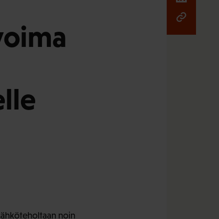
ovoima
lle
sähköteholtaan noin