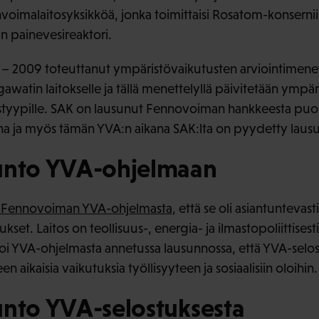
imalaitosyksikköä, jonka toimittaisi Rosatom-konsernii
än painevesireaktori.
 2009 toteuttanut ympäristövaikutusten arviointimenet
watin laitokselle ja tällä menettelyllä päivitetään ympä
tostyypille. SAK on lausunut Fennovoiman hankkeesta puolt
a ja myös tämän YVA:n aikana SAK:lta on pyydetty laus
unto YVA-ohjelmaan
3 Fennovoiman YVA-ohjelmasta
, että se oli asiantuntevasti
set. Laitos on teollisuus-, energia- ja ilmastopoliittisest
voi YVA-ohjelmasta annetussa lausunnossa, että YVA-selos
 aikaisia vaikutuksia työllisyyteen ja sosiaalisiin oloihin.
unto YVA-selostuksesta