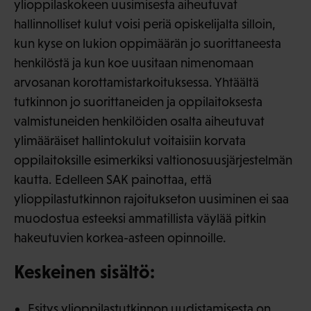
ylioppilaskokeen uusimisesta aiheutuvat
hallinnolliset kulut voisi periä opiskelijalta silloin,
kun kyse on lukion oppimäärän jo suorittaneesta
henkilöstä ja kun koe uusitaan nimenomaan
arvosanan korottamistarkoituksessa. Yhtäältä
tutkinnon jo suorittaneiden ja oppilaitoksesta
valmistuneiden henkilöiden osalta aiheutuvat
ylimääräiset hallintokulut voitaisiin korvata
oppilaitoksille esimerkiksi valtionosuusjärjestelmän
kautta. Edelleen SAK painottaa, että
ylioppilastutkinnon rajoitukseton uusiminen ei saa
muodostua esteeksi ammatillista väylää pitkin
hakeutuvien korkea-asteen opinnoille.
Keskeinen sisältö:
Esitys ylioppilastutkinnon uudistamisesta on