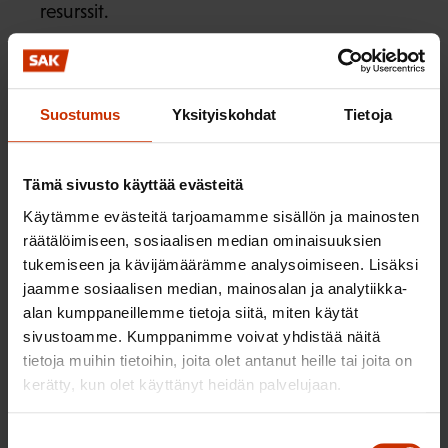
resurssit.
Oikeus uusia ylioppilaskoe rajattomasti on tärkeä
henkilön jatko-opintokelpoisuuden kannalta,
kun vastaisuudessa lukiomenestys korostuu
Suostumus
Yksityiskohdat
Tietoja
jatko-opintoihin hakeuduttaessa. SAK pitää
henkilön oikeutta uusia ylioppilaskoe
perusteltuna ja tärkeänä, mutta katsoo että
Tämä sivusto käyttää evästeitä
rajattoman uusimisen mahdollisuudesta
Käytämme evästeitä tarjoamamme sisällön ja mainosten
säädettäessä tulee huomioida säädöksestä
räätälöimiseen, sosiaalisen median ominaisuuksien
tukemiseen ja kävijämäärämme analysoimiseen. Lisäksi
oppilaitokselle aiheutuva ylimääräinen
jaamme sosiaalisen median, mainosalan ja analytiikka-
hallintotyö ja taloudelliset kustannukset.
alan kumppaneillemme tietoja siitä, miten käytät
Koulutuksellisen tasa-arvon ja toisen asteen
sivustoamme. Kumppanimme voivat yhdistää näitä
yhtenäisyyden näkökulmasta SAK painottaa, että
tietoja muihin tietoihin, joita olet antanut heille tai joita on
ylioppilastutkinnon rajoitukseton uusiminen ei
kerätty, kun olet käyttänyt heidän palvelujaan.
saa muodostua esteeksi ammatillista väylää
Suostumuksen
pitkin hakeutuvien korkea-asteen opinnoille.