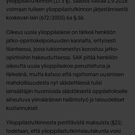
ylioppilastutkinnon (17.3 §). Säädös vastaa 1.9.2018
voimaan tulleen ylioppilastutkinnon järjestämisestä
koskevan lain (672/2005) 6a §:ää.
Oikeus uusia ylioppilaskoe on tärkeä henkilön
jatko-opintokelpoisuuden kannalta, erityisesti
tilanteessa, jossa lukiomenestys korostuu jatko-
opintoihin hakeuduttaessa. SAK pitää henkilön
oikeutta uusia ylioppilaskoe perusteltuna ja
tärkeänä, mutta katsoo että rajattoman uusimisen
mahdollisuudesta nyt säädettäessä tulisi
lainsäätäjän huomioida säädöksestä oppilaitokselle
aiheutuva ylimääräinen hallintotyö ja taloudelliset
kustannukset.
Ylioppilastutkinnosta perittävistä maksuista (§21)
todetaan, että ylioppilastutkintolautakunta voisi