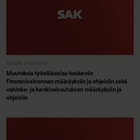
7.8.2026
LAUSUNNOT
Muutoksia työeläkealaa koskeviin
Finanssivalvonnan määräyksiin ja ohjeisiin sekä
vahinko- ja henkivakuutuksen määräyksiin ja
ohjeisiin