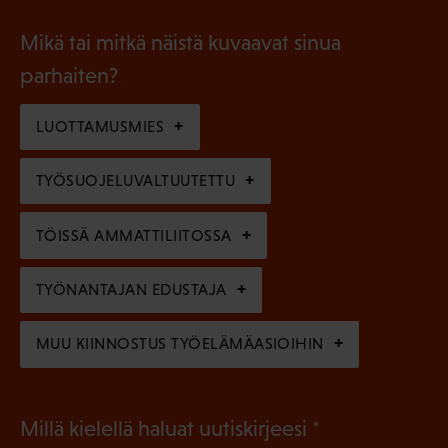
o
i
a
l
Mikä tai mitkä näistä kuvaavat sinua
n
k
l
parhaiten?
e
o
i
n
l
LUOTTAMUSMIES
n
)
l
e
TYÖSUOJELUVALTUUTETTU
i
n
n
)
TÖISSÄ AMMATTILIITOSSA
e
n
TYÖNANTAJAN EDUSTAJA
)
MUU KIINNOSTUS TYÖELÄMÄASIOIHIN
(
Millä kielellä haluat uutiskirjeesi