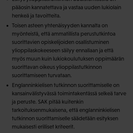
pääosin kannatettava ja vastaa uuden lukiolain
henkeä ja tavoitteita.
Toisen asteen yhtenäisyyden kannalta on
myönteistä, että ammatillista perustutkintoa
suorittavien opiskelijoiden osallistuminen
ylioppilaskokeeseen säilyy ennallaan ja että
myös muun kuin lukiokoulutuksen oppimäärän
suorittavan oikeus ylioppilastutkinnon
suorittamiseen turvataan.
Englanninkielisen tutkinnon suorittamiselle on
kansainvälistyvässä toimintakentässä selkeä tarve
ja peruste. SAK pitää kuitenkin
tarkoituksenmukaisena, että englanninkielisen
tutkinnon suorittamiselle säädetään esityksen
mukaisesti erilliset kriteerit.