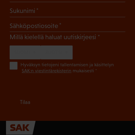
(Pakollinen)
Sukunimi
(Pakollinen)
Sähköpostiosoite
(Pakollinen)
Millä kielellä haluat uutiskirjeesi
SUOMI
RUOTSI
(Pa
Hyväksyn tietojeni tallentamisen ja käsittelyn
SAK:n viestintärekisterin
mukaisesti *
Tilaa