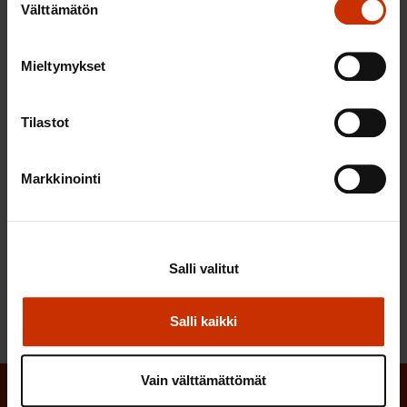
Välttämätön
valinta
Yhdenvertaisuuden näkökulmasta on keskeistä,
että kokelasta koskevat erityisjärjestelyt
Mieltymykset
määritellään ja mahdollistetaan myös niiden
kokelaiden osallistuminen ylioppilastutkintoon,
Tilastot
joilla on rajoituksia suorittaa tutkinto muutoin.
Suomen Ammattiliittojen Keskusjärjestö SAK ry
Markkinointi
LÖYDÄ LISÄÄ TÄMÄNKALTAISTA SISÄLTÖÄ:
Salli valitut
KOULUTUS
Salli kaikki
Vain välttämättömät