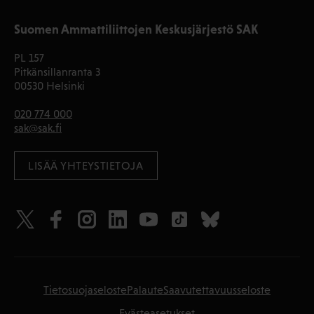
Suomen Ammattiliittojen Keskusjärjestö SAK
PL 157
Pitkänsillanranta 3
00530 Helsinki
020 774 000
sak@sak.fi
LISÄÄ YHTEYSTIETOJA
Tietosuojaseloste
Palaute
Saavutettavuusseloste
Evästeasetukset