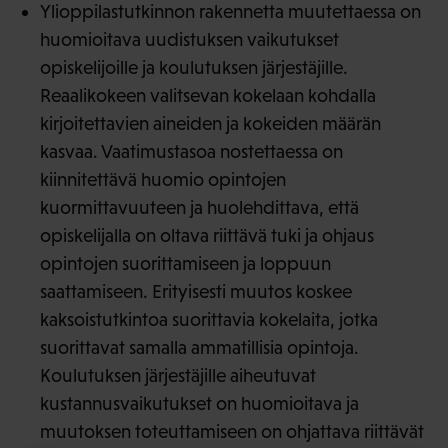
Ylioppilastutkinnon rakennetta muutettaessa on
huomioitava uudistuksen vaikutukset
opiskelijoille ja koulutuksen järjestäjille.
Reaalikokeen valitsevan kokelaan kohdalla
kirjoitettavien aineiden ja kokeiden määrän
kasvaa. Vaatimustasoa nostettaessa on
kiinnitettävä huomio opintojen
kuormittavuuteen ja huolehdittava, että
opiskelijalla on oltava riittävä tuki ja ohjaus
opintojen suorittamiseen ja loppuun
saattamiseen. Erityisesti muutos koskee
kaksoistutkintoa suorittavia kokelaita, jotka
suorittavat samalla ammatillisia opintoja.
Koulutuksen järjestäjille aiheutuvat
kustannusvaikutukset on huomioitava ja
muutoksen toteuttamiseen on ohjattava riittävät