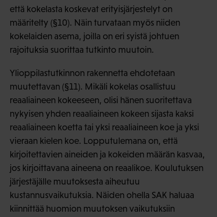
että kokelasta koskevat erityisjärjestelyt on
määritelty (§10). Näin turvataan myös niiden
kokelaiden asema, joilla on eri syistä johtuen
rajoituksia suorittaa tutkinto muutoin.
Ylioppilastutkinnon rakennetta ehdotetaan
muutettavan (§11). Mikäli kokelas osallistuu
reaaliaineen kokeeseen, olisi hänen suoritettava
nykyisen yhden reaaliaineen kokeen sijasta kaksi
reaaliaineen koetta tai yksi reaaliaineen koe ja yksi
vieraan kielen koe. Lopputulemana on, että
kirjoitettavien aineiden ja kokeiden määrän kasvaa,
jos kirjoittavana aineena on reaalikoe. Koulutuksen
järjestäjälle muutoksesta aiheutuu
kustannusvaikutuksia. Näiden ohella SAK haluaa
kiinnittää huomion muutoksen vaikutuksiin