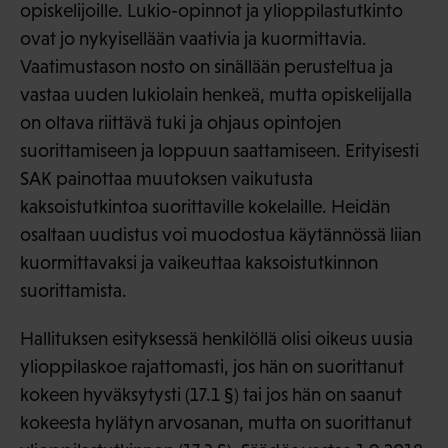
opiskelijoille. Lukio-opinnot ja ylioppilastutkinto
ovat jo nykyisellään vaativia ja kuormittavia.
Vaatimustason nosto on sinällään perusteltua ja
vastaa uuden lukiolain henkeä, mutta opiskelijalla
on oltava riittävä tuki ja ohjaus opintojen
suorittamiseen ja loppuun saattamiseen. Erityisesti
SAK painottaa muutoksen vaikutusta
kaksoistutkintoa suorittaville kokelaille. Heidän
osaltaan uudistus voi muodostua käytännössä liian
kuormittavaksi ja vaikeuttaa kaksoistutkinnon
suorittamista.
Hallituksen esityksessä henkilöllä olisi oikeus uusia
ylioppilaskoe rajattomasti, jos hän on suorittanut
kokeen hyväksytysti (17.1 §) tai jos hän on saanut
kokeesta hylätyn arvosanan, mutta on suorittanut