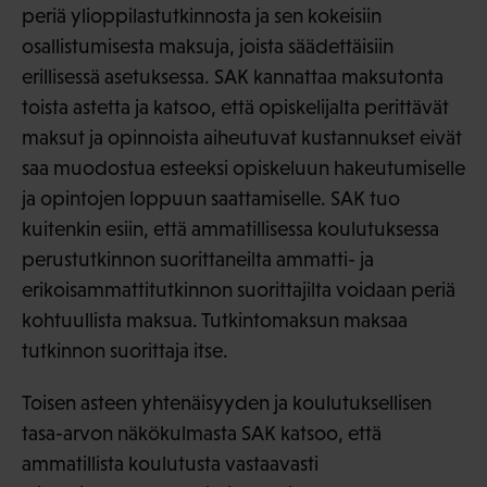
periä ylioppilastutkinnosta ja sen kokeisiin
osallistumisesta maksuja, joista säädettäisiin
erillisessä asetuksessa. SAK kannattaa maksutonta
toista astetta ja katsoo, että opiskelijalta perittävät
maksut ja opinnoista aiheutuvat kustannukset eivät
saa muodostua esteeksi opiskeluun hakeutumiselle
ja opintojen loppuun saattamiselle. SAK tuo
kuitenkin esiin, että ammatillisessa koulutuksessa
perustutkinnon suorittaneilta ammatti- ja
erikoisammattitutkinnon suorittajilta voidaan periä
kohtuullista maksua. Tutkintomaksun maksaa
tutkinnon suorittaja itse.
Toisen asteen yhtenäisyyden ja koulutuksellisen
tasa-arvon näkökulmasta SAK katsoo, että
ammatillista koulutusta vastaavasti