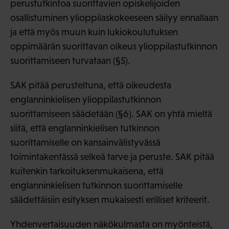
perustutkintoa suorittavien opiskelijoiden
osallistuminen ylioppilaskokeeseen säilyy ennallaan
ja että myös muun kuin lukiokoulutuksen
oppimäärän suorittavan oikeus ylioppilastutkinnon
suorittamiseen turvataan (§5).
SAK pitää perusteltuna, että oikeudesta
englanninkielisen ylioppilastutkinnon
suorittamiseen säädetään (§6). SAK on yhtä mieltä
siitä, että englanninkielisen tutkinnon
suorittamiselle on kansainvälistyvässä
toimintakentässä selkeä tarve ja peruste. SAK pitää
kuitenkin tarkoituksenmukaisena, että
englanninkielisen tutkinnon suorittamiselle
säädettäisiin esityksen mukaisesti erilliset kriteerit.
Yhdenvertaisuuden näkökulmasta on myönteistä,