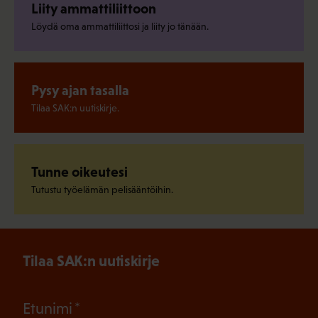
Liity ammattiliittoon
Löydä oma ammattiliittosi ja liity jo tänään.
Pysy ajan tasalla
Tilaa SAK:n uutiskirje.
Tunne oikeutesi
Tutustu työelämän pelisääntöihin.
Tilaa SAK:n uutiskirje
(Pakollinen)
Etunimi