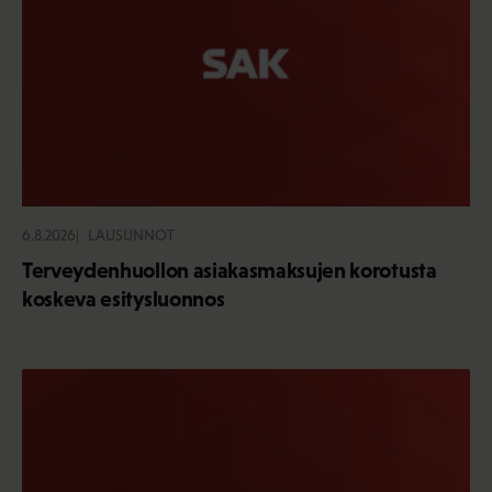
6.8.2026
LAUSUNNOT
Terveydenhuollon asiakasmaksujen korotusta
koskeva esitysluonnos