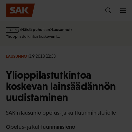
Hyppää
sisältöön
s
Näistä puhutaan
Lausunnot
a
Ylioppilastutkintoa koskevan l…
k
·
f
3.9.2018 11:53
LAUSUNNOT
i
Ylioppilastutkintoa
koskevan lainsäädännön
uudistaminen
SAK:n lausunto opetus- ja kulttuuriministeriölle
Opetus- ja kulttuuriministeriö