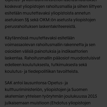
koskevat yliopistojen rahoitusmallia ja siihen liittyen
esitetään muutettavaksi yliopistoista annetun
asetuksen 5§ sekä OKM:ön asetusta yliopistojen
perusrahoituksen laskentakriteereistä.
Käytännössä muutettavaksi esitetään
voimassaolevan rahoitusmallin rakennetta ja sen
osioiden välisiä painotuksia ja indikaattorien
laskentaa. Rahoitusmallin pääosiot muodostuisivat
edelleen koulutuksesta, tutkimuksesta sekä
koulutus- ja tiedepolitiikan tavoitteista.
SAK antoi lausuntonsa Opetus- ja
kulttuuriministeriön, yliopistojen ja Suomen
akatemian yhteisen työryhmän joulukuussa 2015
julkaisemaan muistioon (Ehdotus yliopistojen