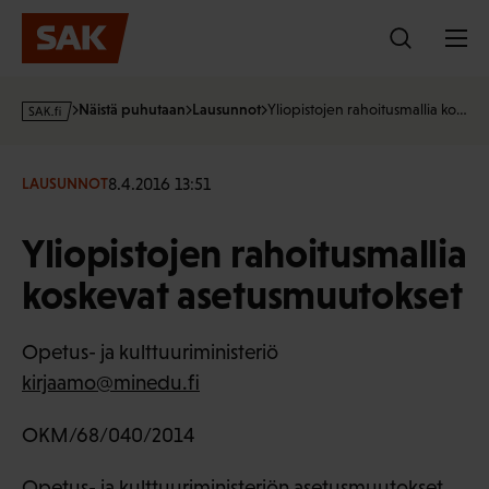
Hyppää
sisältöön
s
Näistä puhutaan
Lausunnot
Yliopistojen rahoitusmallia ko…
a
k
·
8.4.2016 13:51
LAUSUNNOT
f
i
Yliopistojen rahoitusmallia
koskevat asetusmuutokset
Opetus- ja kulttuuriministeriö
kirjaamo@minedu.fi
OKM/68/040/2014
Opetus- ja kulttuuriministeriön asetusmuutokset