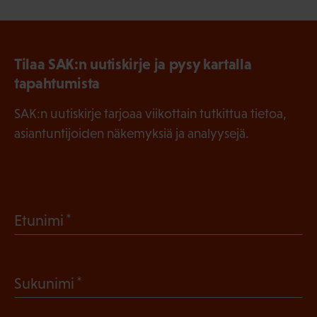
Tilaa SAK:n uutiskirje ja pysy kartalla
tapahtumista
SAK:n uutiskirje tarjoaa viikottain tutkittua tietoa,
asiantuntijoiden näkemyksiä ja analyysejä.
(
Etunimi
P
a
(
Sukunimi
k
P
o