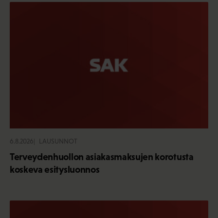
6.8.2026
LAUSUNNOT
Terveydenhuollon asiakasmaksujen korotusta
koskeva esitysluonnos