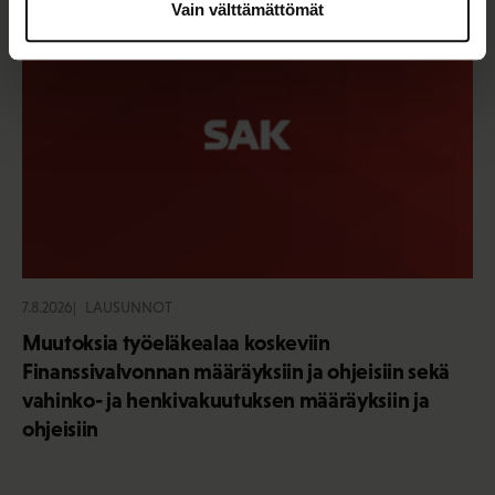
Vain välttämättömät
7.8.2026
LAUSUNNOT
Muutoksia työeläkealaa koskeviin
Finanssivalvonnan määräyksiin ja ohjeisiin sekä
vahinko- ja henkivakuutuksen määräyksiin ja
ohjeisiin