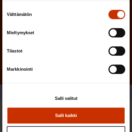
n
Suostumuksen
)
Välttämätön
valinta
Mieltymykset
Tilaa
Tilastot
Markkinointi
Jaa
Salli valitut
Sinua saattaa myös kiinnostaa
Salli kaikki