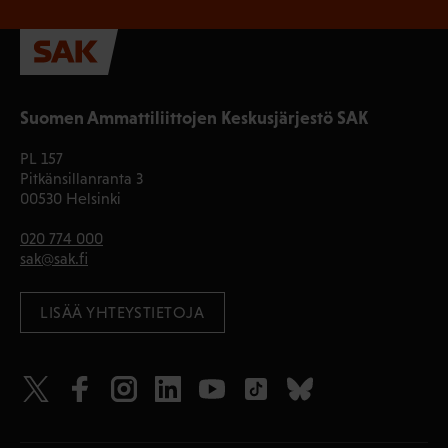
Suomen Ammattiliittojen Keskusjärjestö SAK
PL 157
Pitkänsillanranta 3
00530 Helsinki
020 774 000
sak@sak.fi
LISÄÄ YHTEYSTIETOJA