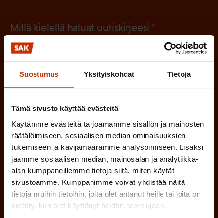
(
Millä kielellä haluat uutiskirjeesi
P
SUOMI
RUOTSI
a
k
Suostumus
Yksityiskohdat
Tietoja
o
(
Hyväksyn tietojeni tallentamisen ja käsittelyn
P
l
SAK:n viestintärekisterin
mukaisesti *
Tämä sivusto käyttää evästeitä
a
l
Käytämme evästeitä tarjoamamme sisällön ja mainosten
k
räätälöimiseen, sosiaalisen median ominaisuuksien
i
o
tukemiseen ja kävijämäärämme analysoimiseen. Lisäksi
n
l
jaamme sosiaalisen median, mainosalan ja analytiikka-
e
l
alan kumppaneillemme tietoja siitä, miten käytät
sivustoamme. Kumppanimme voivat yhdistää näitä
i
n
tietoja muihin tietoihin, joita olet antanut heille tai joita on
n
)
kerätty, kun olet käyttänyt heidän palvelujaan.
e