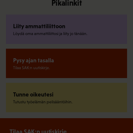
Pikalinkit
Liity ammattiliittoon
Löydä oma ammattiliittosi ja liity jo tänään.
Pysy ajan tasalla
Tilaa SAK:n uutiskirje.
Tunne oikeutesi
Tutustu työelämän pelisääntöihin.
Tilaa SAK:n uutiskirje