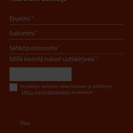
(Pakollinen)
Etunimi
(Pakollinen)
Sukunimi
(Pakollinen)
Sähköpostiosoite
(Pakollinen)
Millä kielellä haluat uutiskirjeesi
SUOMI
RUOTSI
(Pa
Hyväksyn tietojeni tallentamisen ja käsittelyn
SAK:n viestintärekisterin
mukaisesti *
Tilaa