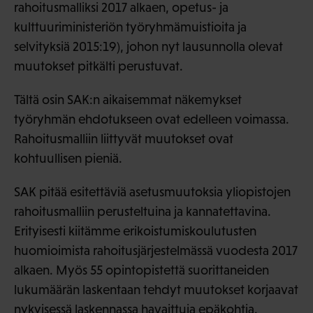
rahoitusmalliksi 2017 alkaen, opetus- ja
kulttuuriministeriön työryhmämuistioita ja
selvityksiä 2015:19), johon nyt lausunnolla olevat
muutokset pitkälti perustuvat.
Tältä osin SAK:n aikaisemmat näkemykset
työryhmän ehdotukseen ovat edelleen voimassa.
Rahoitusmalliin liittyvät muutokset ovat
kohtuullisen pieniä.
SAK pitää esitettäviä asetusmuutoksia yliopistojen
rahoitusmalliin perusteltuina ja kannatettavina.
Erityisesti kiitämme erikoistumiskoulutusten
huomioimista rahoitusjärjestelmässä vuodesta 2017
alkaen. Myös 55 opintopistettä suorittaneiden
lukumäärän laskentaan tehdyt muutokset korjaavat
nykyisessä laskennassa havaittuja epäkohtia.