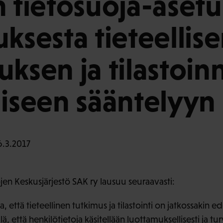
n tietosuoja-aset
uksesta tieteellis
uksen ja tilastoin
liseen sääntelyyn
.3.2017
en Keskusjärjestö SAK ry lausuu seuraavasti:
 että tieteellinen tutkimus ja tilastointi on jatkossakin e
ä, että henkilötietoja käsitellään luottamuksellisesti ja turv