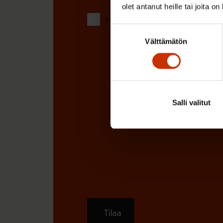
olet antanut heille tai joita o
Hyväksyn tietojeni tallentamis
Suostumuksen
Välttämätön
valinta
Salli valitut
Tilaa