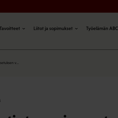
o
Tavoitteet
Liitot ja sopimukset
Työelämän ABC
asetuksen v…
3