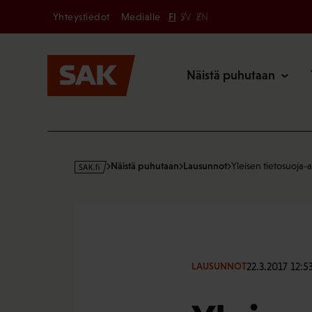
Secondary
Hyppää
Yhteystiedot
Medialle
FI
SV
EN
sisältöön
Päävalikk
Näistä puhutaan
s
Näistä puhutaan
Lausunnot
Yleisen tietosuoja-
a
k
·
f
i
22.3.2017 12:5
LAUSUNNOT