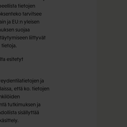
eellista tietojen
töksenteko tarvitsee
ain ja EU:n yleisen
amuksen suojaa
stäytymiseen liittyvät
tietoja.
ta esitetyt
eydentilatietojen ja
aissa, että ko. tietojen
enkilöiden
öntä tutkimuksen ja
ollista sisällyttää
äsittely.