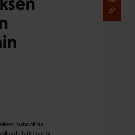
uksen
en
nin
delleen mahdollista.
allisesti. Tutkimus- ja