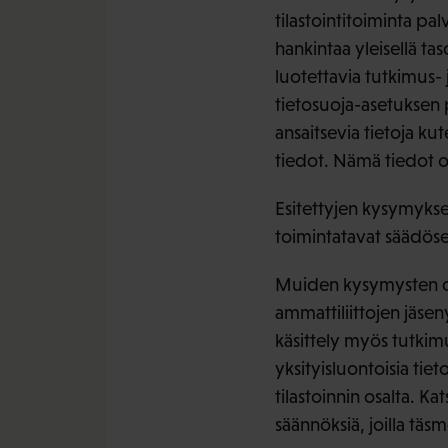
tilastointitoiminta pa
hankintaa yleisellä ta
luotettavia tutkimus- j
tietosuoja-asetuksen p
ansaitsevia tietoja ku
tiedot. Nämä tiedot ov
Esitettyjen kysymyksen
toimintatavat säädöse
Muiden kysymysten osa
ammattiliittojen jäseny
käsittely myös tutkimu
yksityisluontoisia tie
tilastoinnin osalta. K
säännöksiä, joilla täs