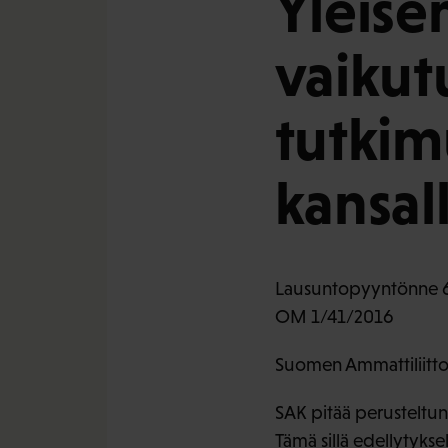
Yleise
vaikut
tutkim
kansal
Lausuntopyyntönne 6
OM 1/41/2016
Suomen Ammattiliittoj
SAK pitää perusteltuna,
Tämä sillä edellytyksell