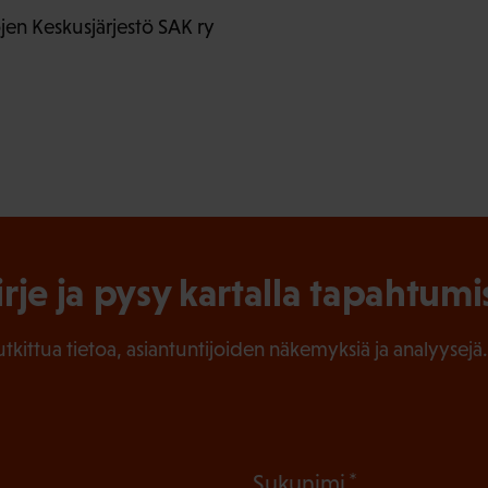
en Keskusjärjestö SAK ry
irje ja pysy kartalla tapahtumi
tutkittua tietoa, asiantuntijoiden näkemyksiä ja analyysejä.
(
Sukunimi