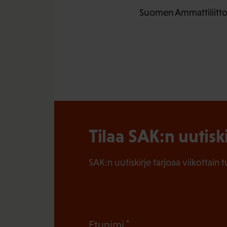
Suomen Ammattiliittoj
Tilaa SAK:n uutisk
SAK:n uutiskirje tarjoaa viikottain 
(
Etunimi