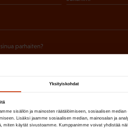
P
a
k
o
l
 sinua parhaiten?
l
LUVALTUUTETTU
TÖISSÄ AMMATTILIITOSSA
TY
i
n
IHIN
e
Yksityiskohdat
n
(
si
)
itä
P
mme sisällön ja mainosten räätälöimiseen, sosiaalisen median
a
iseen. Lisäksi jaamme sosiaalisen median, mainosalan ja analy
, miten käytät sivustoamme. Kumppanimme voivat yhdistää näitä t