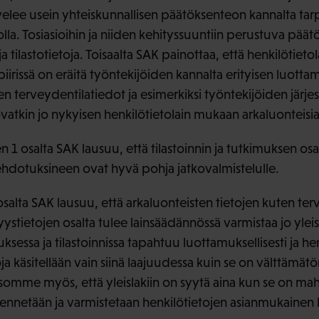
lvelee usein yhteiskunnallisen päätöksenteon kannalta tarp
solla. Tosiasioihin ja niiden kehityssuuntiin perustuva pää
a tilastotietoja. Toisaalta SAK painottaa, että henkilötietol
iirissä on eräitä työntekijöiden kannalta erityisen luott
ten terveydentilatiedot ja esimerkiksi työntekijöiden järje
atkin jo nykyisen henkilötietolain mukaan arkaluonteisia 
 1 osalta SAK lausuu, että tilastoinnin ja tutkimuksen osal
hdotuksineen ovat hyvä pohja jatkovalmistelulle.
lta SAK lausuu, että arkaluonteisten tietojen kuten terv
ystietojen osalta tulee lainsäädännössä varmistaa jo yleisl
ksessa ja tilastoinnissa tapahtuu luottamuksellisesti ja h
toja käsitellään vain siinä laajuudessa kuin se on välttämät
atsomme myös, että yleislakiin on syytä aina kun se on mahd
mennetään ja varmistetaan henkilötietojen asianmukainen k