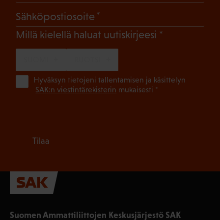
(Pakollinen)
Sähköpostiosoite
(Pakollinen)
Millä kielellä haluat uutiskirjeesi
SUOMI
RUOTSI
(Pa
Hyväksyn tietojeni tallentamisen ja käsittelyn
SAK:n viestintärekisterin
mukaisesti *
Tilaa
Suomen Ammattiliittojen Keskusjärjestö SAK