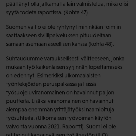
päättänyt olla jatkamatta lain valmistelua, mikä olisi
syytä todeta raportissa. (Kohta 47)
Suomen valtio ei ole ryhtynyt mihinkään toimiin
saattaakseen siviilipalveluksen pituudeltaan
samaan asemaan aseellisen kanssa (kohta 48).
Suhtaudumme varauksellisesti väitteeseen, jonka
mukaan työ kaikenlaisen syrjinnän lopettamiseksi
on edennyt. Esimerkiksi ulkomaalaisten
työntekijöiden peruspalkassa ja lisissä
työsuojeluviranomainen on havainnut paljon
puutteita. Lisäksi viranomainen on havainnut
aiempaa enemmän yrittäjätyöksi naamioituja
työsuhteita. (Ulkomaisen työvoiman käytön
valvonta vuonna 2021. Raportti). Suomi ei ole
ratifioinut kansainvälisen työjärjestön (ILO)