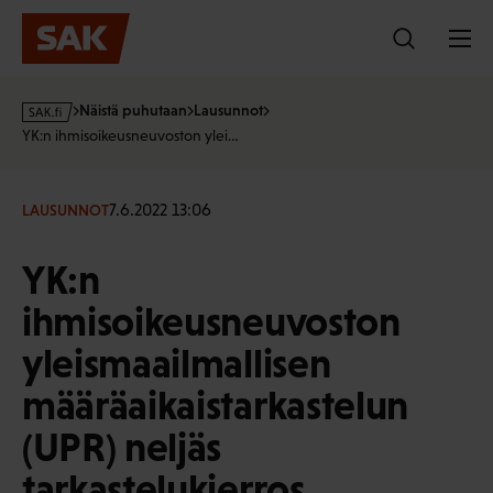
Hyppää
sisältöön
s
Näistä puhutaan
Lausunnot
a
YK:n ihmisoikeusneuvoston ylei…
k
·
f
7.6.2022 13:06
LAUSUNNOT
i
YK:n
ihmisoikeusneuvoston
yleismaailmallisen
määräaikaistarkastelun
(UPR) neljäs
tarkastelukierros