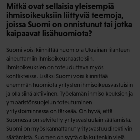
Mitkä ovat sellaisia yleisempiä
ihmisoikeuksiin liittyviä teemoja,
joissa Suomi on onnistunut tai jotka
kaipaavat lisähuomiota?
Suomi voisi kiinnittää huomiota Ukrainan tilanteen
aiheuttamiin ihmisoikeushaasteisiin.
Ihmisoikeuksien on toteuduttava myös
konflikteissa. Lisäksi Suomi voisi kiinnittää
enemmän huomiota yritysten ihmisoikeusvastuisiin
ja olla siinä aktiivinen. Työelämän ihmisoikeuksien ja
ympäristönsuojelun toteutuminen
yritystoiminnassa on tärkeää. On hyvä, että
Suomessa on selvitetty yritysvastuulain säätämistä.
Suomi on myös kannattanut yritysvastuudirektiivin
säätämistä. Suomen on syytä olla kuitenkin vielä