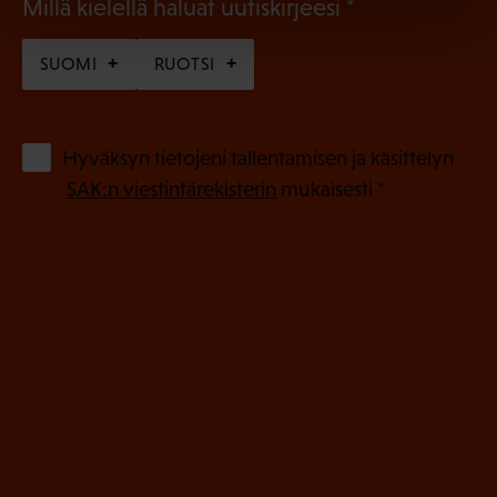
(
Millä kielellä haluat uutiskirjeesi
P
SUOMI
RUOTSI
a
k
o
(
Hyväksyn tietojeni tallentamisen ja käsittelyn
P
l
SAK:n viestintärekisterin
mukaisesti *
a
l
k
i
o
n
l
e
l
i
n
n
)
e
n
)