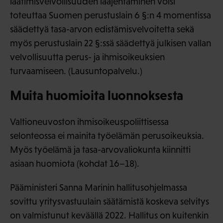
laatimisvelvollisuuden laajentaminen voisi
toteuttaa Suomen perustuslain 6 §:n 4 momentissa
säädettyä tasa-arvon edistämisvelvoitetta sekä
myös perustuslain 22 §:ssä säädettyä julkisen vallan
velvollisuutta perus- ja ihmisoikeuksien
turvaamiseen. (Lausuntopalvelu.)
Muita huomioita luonnoksesta
Valtioneuvoston ihmisoikeuspoliittisessa
selonteossa ei mainita työelämän perusoikeuksia.
Myös työelämä ja tasa-arvovaliokunta kiinnitti
asiaan huomiota (kohdat 16–18).
Pääministeri Sanna Marinin hallitusohjelmassa
sovittu yritysvastuulain säätämistä koskeva selvitys
on valmistunut keväällä 2022. Hallitus on kuitenkin