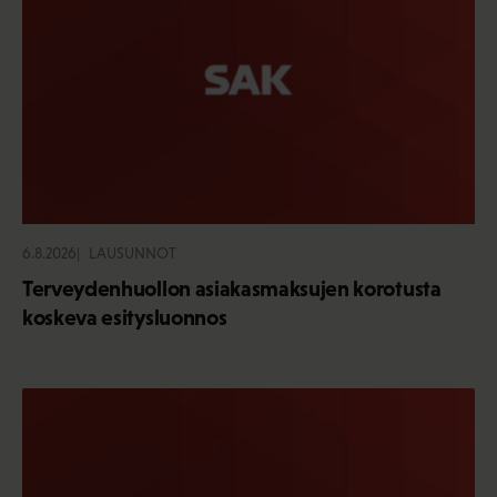
6.8.2026
LAUSUNNOT
Terveydenhuollon asiakasmaksujen korotusta
koskeva esitysluonnos