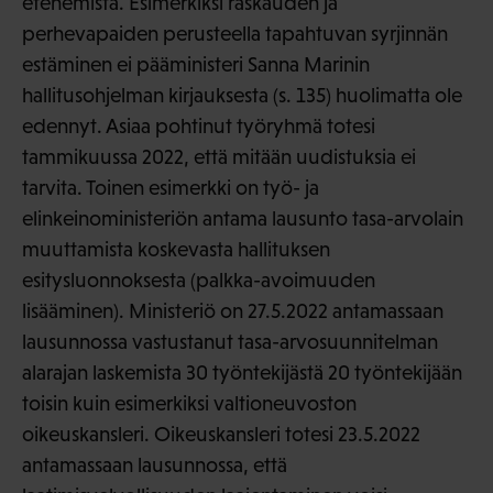
etenemistä. Esimerkiksi raskauden ja
perhevapaiden perusteella tapahtuvan syrjinnän
estäminen ei pääministeri Sanna Marinin
hallitusohjelman kirjauksesta (s. 135) huolimatta ole
edennyt. Asiaa pohtinut työryhmä totesi
tammikuussa 2022, että mitään uudistuksia ei
tarvita. Toinen esimerkki on työ- ja
elinkeinoministeriön antama lausunto tasa-arvolain
muuttamista koskevasta hallituksen
esitysluonnoksesta (palkka-avoimuuden
lisääminen). Ministeriö on 27.5.2022 antamassaan
lausunnossa vastustanut tasa-arvosuunnitelman
alarajan laskemista 30 työntekijästä 20 työntekijään
toisin kuin esimerkiksi valtioneuvoston
oikeuskansleri. Oikeuskansleri totesi 23.5.2022
antamassaan lausunnossa, että