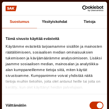
Tilaa SAK:n uutiskirje ja pysy kartalla
tapahtumista
Suostumus
Yksityiskohdat
Tietoja
SAK:n uutiskirje tarjoaa viikottain tutkittua tietoa,
asiantuntijoiden näkemyksiä ja analyysejä.
Tämä sivusto käyttää evästeitä
Käytämme evästeitä tarjoamamme sisällön ja mainosten
räätälöimiseen, sosiaalisen median ominaisuuksien
tukemiseen ja kävijämäärämme analysoimiseen. Lisäksi
(
Etunimi
jaamme sosiaalisen median, mainosalan ja analytiikka-
alan kumppaneillemme tietoja siitä, miten käytät
P
sivustoamme. Kumppanimme voivat yhdistää näitä
a
tietoja muihin tietoihin, joita olet antanut heille tai joita on
(
Sukunimi
k
kerätty, kun olet käyttänyt heidän palvelujaan.
P
o
a
Suostumuksen
l
(
Välttämätön
Sähköpostiosoite
valinta
k