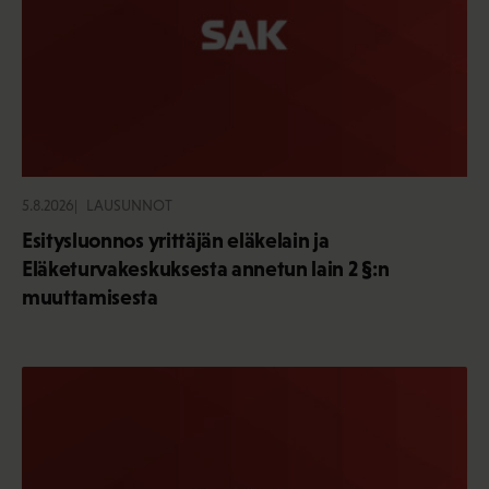
5.8.2026
LAUSUNNOT
Esitysluonnos yrittäjän eläkelain ja
Eläketurvakeskuksesta annetun lain 2 §:n
muuttamisesta