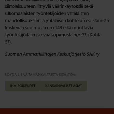
siirtolaisuuteen liittyviä väärinkäytöksiä sekä
ulkomaalaisten työntekijöiden yhtäläisten
mahdollisuuksien ja yhtäläisen kohtelun edistämistä
koskevaa sopimusta nro 143 eikä muuttavia
työntekijöitä koskevaa sopimusta nro 97. (Kohta
57).
Suomen Ammattiliittojen Keskusjärjestö SAK ry
LÖYDÄ LISÄÄ TÄMÄNKALTAISTA SISÄLTÖÄ:
IHMISOIKEUDET
KANSAINVÄLISET ASIAT